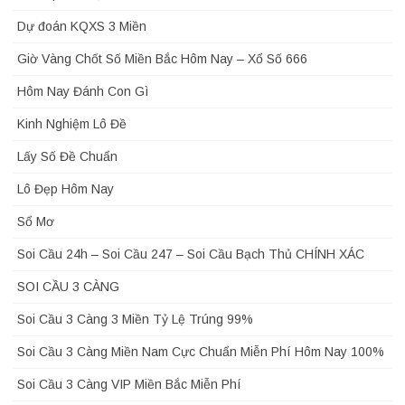
Dự đoán KQXS 3 Miền
Giờ Vàng Chốt Số Miền Bắc Hôm Nay – Xổ Số 666
Hôm Nay Đánh Con Gì
Kinh Nghiệm Lô Đề
Lấy Số Đề Chuẩn
Lô Đẹp Hôm Nay
Sổ Mơ
Soi Cầu 24h – Soi Cầu 247 – Soi Cầu Bạch Thủ CHÍNH XÁC
SOI CẦU 3 CÀNG
Soi Cầu 3 Càng 3 Miền Tỷ Lệ Trúng 99%
Soi Cầu 3 Càng Miền Nam Cực Chuẩn Miễn Phí Hôm Nay 100%
Soi Cầu 3 Càng VIP Miền Bắc Miễn Phí