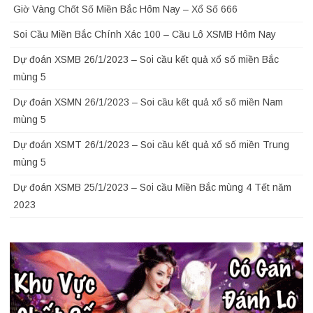
Giờ Vàng Chốt Số Miền Bắc Hôm Nay – Xổ Số 666
Soi Cầu Miền Bắc Chính Xác 100 – Cầu Lô XSMB Hôm Nay
Dự đoán XSMB 26/1/2023 – Soi cầu kết quả xổ số miền Bắc
mùng 5
Dự đoán XSMN 26/1/2023 – Soi cầu kết quả xổ số miền Nam
mùng 5
Dự đoán XSMT 26/1/2023 – Soi cầu kết quả xổ số miền Trung
mùng 5
Dự đoán XSMB 25/1/2023 – Soi cầu Miền Bắc mùng 4 Tết năm
2023