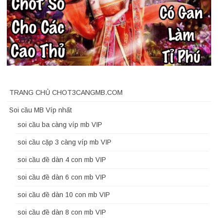
TRANG CHỦ CHOT3CANGMB.COM
Soi cầu MB Víp nhất
soi cầu ba càng víp mb VIP
soi cầu cặp 3 càng víp mb VIP
soi cầu đề dàn 4 con mb VIP
soi cầu đề dàn 6 con mb VIP
soi cầu đề dàn 10 con mb VIP
soi cầu đề dàn 8 con mb VIP