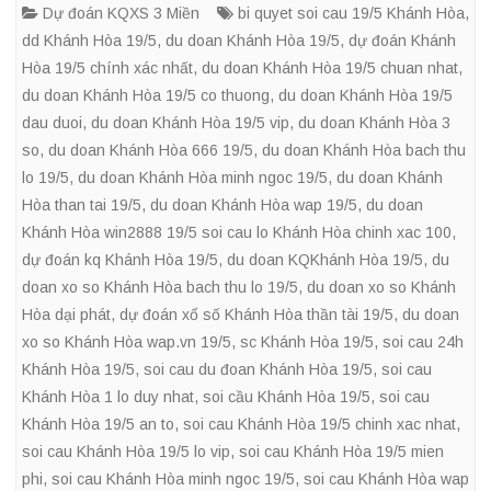
Dự đoán KQXS 3 Miền
bi quyet soi cau 19/5 Khánh Hòa
,
dd Khánh Hòa 19/5
,
du doan Khánh Hòa 19/5
,
dự đoán Khánh
Hòa 19/5 chính xác nhất
,
du doan Khánh Hòa 19/5 chuan nhat
,
du doan Khánh Hòa 19/5 co thuong
,
du doan Khánh Hòa 19/5
dau duoi
,
du doan Khánh Hòa 19/5 vip
,
du doan Khánh Hòa 3
so
,
du doan Khánh Hòa 666 19/5
,
du doan Khánh Hòa bach thu
lo 19/5
,
du doan Khánh Hòa minh ngoc 19/5
,
du doan Khánh
Hòa than tai 19/5
,
du doan Khánh Hòa wap 19/5
,
du doan
Khánh Hòa win2888 19/5 soi cau lo Khánh Hòa chinh xac 100
,
dự đoán kq Khánh Hòa 19/5
,
du doan KQKhánh Hòa 19/5
,
du
doan xo so Khánh Hòa bach thu lo 19/5
,
du doan xo so Khánh
Hòa dại phát
,
dự đoán xổ số Khánh Hòa thần tài 19/5
,
du doan
xo so Khánh Hòa wap.vn 19/5
,
sc Khánh Hòa 19/5
,
soi cau 24h
Khánh Hòa 19/5
,
soi cau du đoan Khánh Hòa 19/5
,
soi cau
Khánh Hòa 1 lo duy nhat
,
soi cầu Khánh Hòa 19/5
,
soi cau
Khánh Hòa 19/5 an to
,
soi cau Khánh Hòa 19/5 chinh xac nhat
,
soi cau Khánh Hòa 19/5 lo vip
,
soi cau Khánh Hòa 19/5 mien
phi
,
soi cau Khánh Hòa minh ngoc 19/5
,
soi cau Khánh Hòa wap