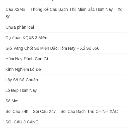
Cau XSMB – Thống Kê Cầu Bạch Thủ Miền Bắc Hôm Nay – Xổ
Số
Chưa phân loại
Dự đoán KQXS 3 Miền
Giờ Vàng Chốt Số Miền Bắc Hôm Nay – Xổ Số 666
Hôm Nay Đánh Con Gì
Kinh Nghiệm Lô Đề
Lấy Số Đề Chuẩn
Lô Đẹp Hôm Nay
Sổ Mơ
Soi Cầu 24h – Soi Cầu 247 – Soi Cầu Bạch Thủ CHÍNH XÁC
SOI CẦU 3 CÀNG