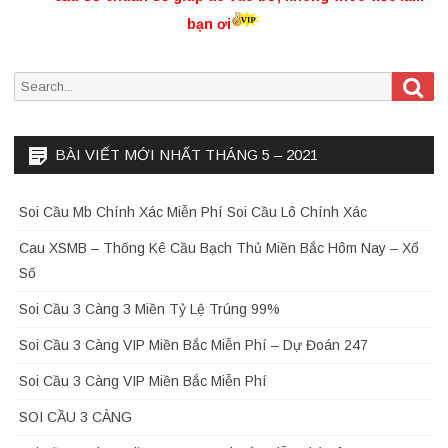
bạn ơi
Sea
Search
for:
BÀI VIẾT MỚI NHẤT THÁNG 5 – 2021
Soi Cầu Mb Chính Xác Miễn Phí Soi Cầu Lô Chính Xác
Cau XSMB – Thống Kê Cầu Bạch Thủ Miền Bắc Hôm Nay – Xổ
Số
Soi Cầu 3 Càng 3 Miền Tỷ Lệ Trúng 99%
Soi Cầu 3 Càng VIP Miền Bắc Miễn Phí – Dự Đoán 247
Soi Cầu 3 Càng VIP Miền Bắc Miễn Phí
SOI CẦU 3 CÀNG