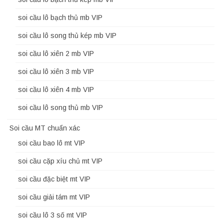
soi cầu lô bạch thủ mb VIP
soi cầu lô song thủ kép mb VIP
soi cầu lô xiên 2 mb VIP
soi cầu lô xiên 3 mb VIP
soi cầu lô xiên 4 mb VIP
soi cầu lô song thủ mb VIP
Soi cầu MT chuẩn xác
soi cầu bao lô mt VIP
soi cầu cặp xíu chủ mt VIP
soi cầu đặc biệt mt VIP
soi cầu giải tám mt VIP
soi cầu lô 3 số mt VIP