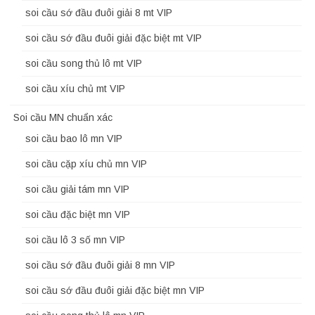
soi cầu sớ đầu đuôi giải 8 mt VIP
soi cầu sớ đầu đuôi giải đặc biệt mt VIP
soi cầu song thủ lô mt VIP
soi cầu xíu chủ mt VIP
Soi cầu MN chuẩn xác
soi cầu bao lô mn VIP
soi cầu cặp xíu chủ mn VIP
soi cầu giải tám mn VIP
soi cầu đặc biệt mn VIP
soi cầu lô 3 số mn VIP
soi cầu sớ đầu đuôi giải 8 mn VIP
soi cầu sớ đầu đuôi giải đặc biệt mn VIP