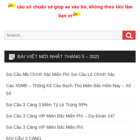
cầu số chuẩn sẽ giúp ae vào bờ, không theo tiếc lắm
bạn ơi
Sea
Search
for:
BÀI VIẾT MỚI NHẤT THÁNG 5 – 2021
Soi Cầu Mb Chính Xác Miễn Phí Soi Cầu Lô Chính Xác
Cau XSMB – Thống Kê Cầu Bạch Thủ Miền Bắc Hôm Nay – Xổ
Số
Soi Cầu 3 Càng 3 Miền Tỷ Lệ Trúng 99%
Soi Cầu 3 Càng VIP Miền Bắc Miễn Phí – Dự Đoán 247
Soi Cầu 3 Càng VIP Miền Bắc Miễn Phí
SOI CẦU 3 CÀNG