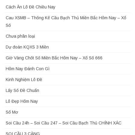
Cách Ăn Lô Đề Chiều Nay
Cau XSMB – Thống Kê Cầu Bạch Thủ Miền Bắc Hôm Nay – Xổ
Số
Chưa phân loại
Dự đoán KQXS 3 Miền
Giờ Vàng Chốt Số Miền Bắc Hôm Nay – Xổ Số 666
Hôm Nay Đánh Con Gì
Kinh Nghiệm Lô Đề
Lấy Số Đề Chuẩn
Lô Đẹp Hôm Nay
Sổ Mơ
Soi Cầu 24h – Soi Cầu 247 – Soi Cầu Bạch Thủ CHÍNH XÁC
SOI CẦU 3 CÀNG