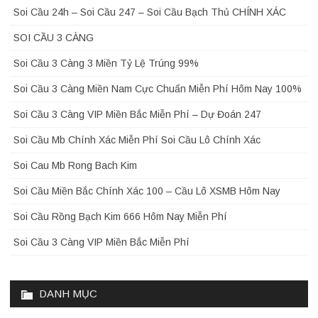
Soi Cầu 24h – Soi Cầu 247 – Soi Cầu Bạch Thủ CHÍNH XÁC
SOI CẦU 3 CÀNG
Soi Cầu 3 Càng 3 Miền Tỷ Lệ Trúng 99%
Soi Cầu 3 Càng Miền Nam Cực Chuẩn Miễn Phí Hôm Nay 100%
Soi Cầu 3 Càng VIP Miền Bắc Miễn Phí – Dự Đoán 247
Soi Cầu Mb Chính Xác Miễn Phí Soi Cầu Lô Chính Xác
Soi Cau Mb Rong Bach Kim
Soi Cầu Miền Bắc Chính Xác 100 – Cầu Lô XSMB Hôm Nay
Soi Cầu Rồng Bạch Kim 666 Hôm Nay Miễn Phí
Soi Cầu 3 Càng VIP Miền Bắc Miễn Phí
DANH MỤC