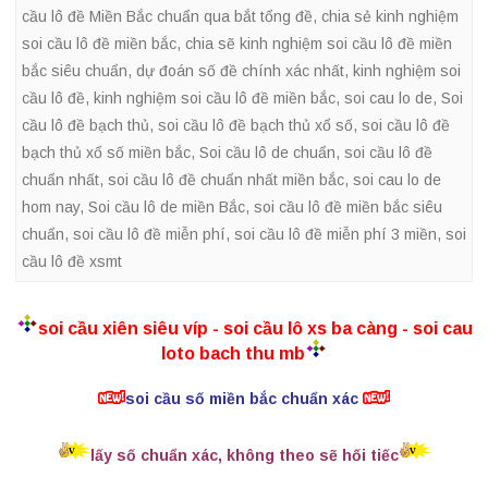
cầu lô đề Miền Bắc chuẩn qua bắt tổng đề
,
chia sẻ kinh nghiệm
soi cầu lô đề miền bắc
,
chia sẽ kinh nghiệm soi cầu lô đề miền
bắc siêu chuẩn
,
dự đoán số đề chính xác nhất
,
kinh nghiệm soi
cầu lô đề
,
kinh nghiệm soi cầu lô đề miền bắc
,
soi cau lo de
,
Soi
cầu lô đề bạch thủ
,
soi cầu lô đề bạch thủ xổ số
,
soi cầu lô đề
bạch thủ xổ số miền bắc
,
Soi cầu lô de chuẩn
,
soi cầu lô đề
chuẩn nhất
,
soi cầu lô đề chuẩn nhất miền bắc
,
soi cau lo de
hom nay
,
Soi cầu lô de miền Bắc
,
soi cầu lô đề miền bắc siêu
chuẩn
,
soi cầu lô đề miễn phí
,
soi cầu lô đề miễn phí 3 miền
,
soi
cầu lô đề xsmt
soi cầu xiên siêu víp - soi cầu lô xs ba càng - soi cau
loto bach thu mb
soi cầu số miền bắc chuẩn xác
lấy số chuẩn xác, không theo sẽ hối tiếc