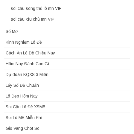
soi cầu song thủ lô mn VIP
soi cầu xíu chủ mn VIP
Sổ Mơ
Kinh Nghiệm Lô Đề
Cách Ăn Lô Đề Chiều Nay
Hôm Nay Đánh Con Gì
Dự đoán KQXS 3 Miền
Lấy Số Đề Chuẩn
Lô Đẹp Hôm Nay
Soi Cầu Lô Đề XSMB
Soi Lô MB Miễn Phí
Gio Vang Chot So