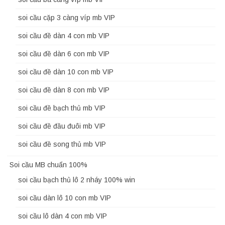
soi cầu cặp 3 càng víp mb VIP
soi cầu đề dàn 4 con mb VIP
soi cầu đề dàn 6 con mb VIP
soi cầu đề dàn 10 con mb VIP
soi cầu đề dàn 8 con mb VIP
soi cầu đề bạch thủ mb VIP
soi cầu đề đầu đuôi mb VIP
soi cầu đề song thủ mb VIP
Soi cầu MB chuẩn 100%
soi cầu bạch thủ lô 2 nháy 100% win
soi cầu dàn lô 10 con mb VIP
soi cầu lô dàn 4 con mb VIP