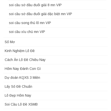
soi cầu sớ đầu đuôi giải 8 mn VIP
soi cầu sớ đầu đuôi giải đặc biệt mn VIP
soi cầu song thủ lô mn VIP
soi cầu xíu chủ mn VIP
Sổ Mơ
Kinh Nghiệm Lô Đề
Cách Ăn Lô Đề Chiều Nay
Hôm Nay Đánh Con Gì
Dự đoán KQXS 3 Miền
Lấy Số Đề Chuẩn
Lô Đẹp Hôm Nay
Soi Cầu Lô Đề XSMB