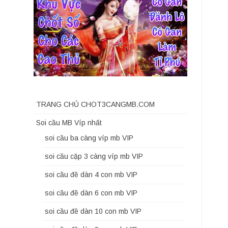
TRANG CHỦ CHOT3CANGMB.COM
Soi cầu MB Víp nhất
soi cầu ba càng víp mb VIP
soi cầu cặp 3 càng víp mb VIP
soi cầu đề dàn 4 con mb VIP
soi cầu đề dàn 6 con mb VIP
soi cầu đề dàn 10 con mb VIP