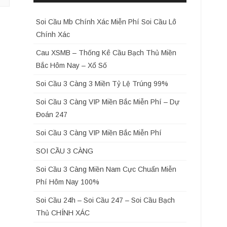
Soi Cầu Mb Chính Xác Miễn Phí Soi Cầu Lô
Chính Xác
Cau XSMB – Thống Kê Cầu Bạch Thủ Miền
Bắc Hôm Nay – Xổ Số
Soi Cầu 3 Càng 3 Miền Tỷ Lệ Trúng 99%
Soi Cầu 3 Càng VIP Miền Bắc Miễn Phí – Dự
Đoán 247
Soi Cầu 3 Càng VIP Miền Bắc Miễn Phí
SOI CẦU 3 CÀNG
Soi Cầu 3 Càng Miền Nam Cực Chuẩn Miễn
Phí Hôm Nay 100%
Soi Cầu 24h – Soi Cầu 247 – Soi Cầu Bạch
Thủ CHÍNH XÁC