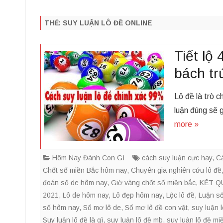
MB VIP
THẺ:
SUY LUẬN LÔ ĐỀ ONLINE
SOI CẦU 
MB VIP
Tiết lộ
SOI CẦU 
bách tr
MB VIP
Lô đề là trò 
SOI CẦU
luận đúng sẽ
VIP
more »
SOI CẦU 
VIP
Hôm Nay Đánh Con Gì
cách suy luận cực hay
,
Cá
Chốt số miền Bắc hôm nay
,
Chuyên gia nghiên cứu lô đề
SOI CẦU
đoán số de hôm nay
,
Giờ vàng chốt số miền bắc
,
KẾT Q
MB VIP
2021
,
Lô de hôm nay
,
Lô đẹp hôm nay
,
Lộc lô đề
,
Luận s
số hôm nay
,
Sổ mơ lô de
,
Sổ mơ lô đề con vật
,
suy luận 
Suy luận lô đề là gì
,
suy luận lô đề mb
,
suy luận lô đề mi