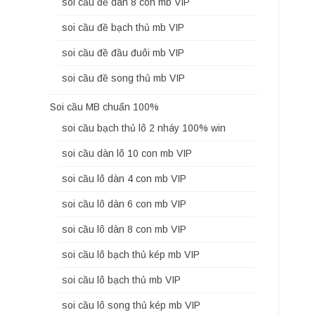
soi cầu đề dàn 8 con mb VIP
soi cầu đề bạch thủ mb VIP
soi cầu đề đầu đuôi mb VIP
soi cầu đề song thủ mb VIP
Soi cầu MB chuẩn 100%
soi cầu bạch thủ lô 2 nháy 100% win
soi cầu dàn lô 10 con mb VIP
soi cầu lô dàn 4 con mb VIP
soi cầu lô dàn 6 con mb VIP
soi cầu lô dàn 8 con mb VIP
soi cầu lô bạch thủ kép mb VIP
soi cầu lô bạch thủ mb VIP
soi cầu lô song thủ kép mb VIP