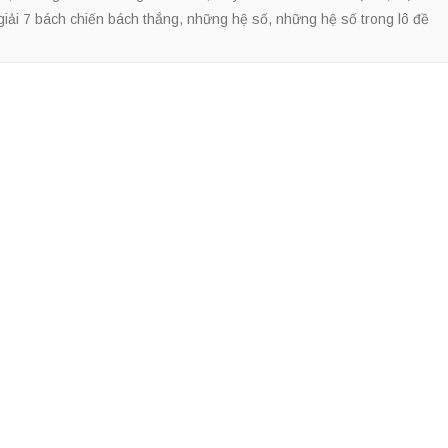
giải 7 bách chiến bách thắng
,
những hệ số
,
những hệ số trong lô đề
SOI CẦU LÔ SONG THỦ
MB VIP