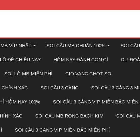
Skip
 MB VÍP NHẤT
SOI CẦU MB CHUẨN 100%
SOI CẦ
to
content
LÔ ĐỀ CHIỀU NAY
HÔM NAY ĐÁNH CON GÌ
DỰ ĐOÁ
BA CÀNG VÍP MB
SOI CẦU BẠCH THỦ LÔ 2
SOI CẦU
NHÁY 100% WIN
SOI LÔ MB MIỄN PHÍ
GIO VANG CHOT SO
SOI CẦU
CẶP 3 CÀNG VÍP
SOI CẦU DÀN LÔ 10 CON
VIP
Ủ CHÍNH XÁC
SOI CẦU 3 CÀNG
SOI CẦU 3 CÀNG 3 M
MB VIP
SOI CẦU 
HÍ HÔM NAY 100%
SOI CẦU 3 CÀNG VIP MIỀN BẮC MIỄN 
ĐỀ DÀN 4 CON
SOI CẦU LÔ DÀN 4 CON
SOI CẦU 
CHÍNH XÁC
SOI CAU MB RONG BACH KIM
SOI CẦU 
MB VIP
SOI CẦU 
Í
SOI CẦU 3 CÀNG VIP MIỀN BẮC MIỄN PHÍ
ĐỀ DÀN 6 CON
SOI CẦU LÔ DÀN 6 CON