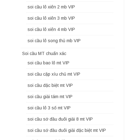
soi cầu lô xiên 2 mb VIP
soi cầu lô xiên 3 mb VIP
soi cầu lô xiên 4 mb VIP
soi cầu lô song thủ mb VIP
Soi cầu MT chuẩn xác
soi cầu bao lô mt VIP
soi cầu cặp xíu chủ mt VIP
soi cầu đặc biệt mt VIP
soi cầu giải tám mt VIP
soi cầu lô 3 số mt VIP
soi cầu sớ đầu đuôi giải 8 mt VIP
soi cầu sớ đầu đuôi giải đặc biệt mt VIP