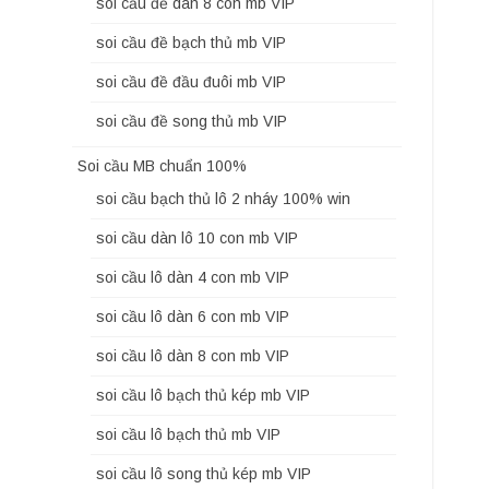
soi cầu đề dàn 8 con mb VIP
soi cầu đề bạch thủ mb VIP
soi cầu đề đầu đuôi mb VIP
soi cầu đề song thủ mb VIP
Soi cầu MB chuẩn 100%
soi cầu bạch thủ lô 2 nháy 100% win
soi cầu dàn lô 10 con mb VIP
soi cầu lô dàn 4 con mb VIP
soi cầu lô dàn 6 con mb VIP
soi cầu lô dàn 8 con mb VIP
soi cầu lô bạch thủ kép mb VIP
soi cầu lô bạch thủ mb VIP
soi cầu lô song thủ kép mb VIP