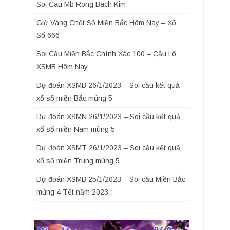
Soi Cau Mb Rong Bach Kim
Giờ Vàng Chốt Số Miền Bắc Hôm Nay – Xổ
Số 666
Soi Cầu Miền Bắc Chính Xác 100 – Cầu Lô
XSMB Hôm Nay
Dự đoán XSMB 26/1/2023 – Soi cầu kết quả
xổ số miền Bắc mùng 5
Dự đoán XSMN 26/1/2023 – Soi cầu kết quả
xổ số miền Nam mùng 5
Dự đoán XSMT 26/1/2023 – Soi cầu kết quả
xổ số miền Trung mùng 5
Dự đoán XSMB 25/1/2023 – Soi cầu Miền Bắc
mùng 4 Tết năm 2023