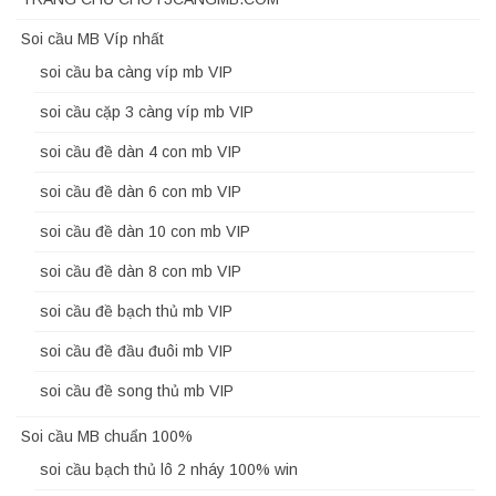
Soi cầu MB Víp nhất
soi cầu ba càng víp mb VIP
soi cầu cặp 3 càng víp mb VIP
soi cầu đề dàn 4 con mb VIP
soi cầu đề dàn 6 con mb VIP
soi cầu đề dàn 10 con mb VIP
soi cầu đề dàn 8 con mb VIP
soi cầu đề bạch thủ mb VIP
soi cầu đề đầu đuôi mb VIP
soi cầu đề song thủ mb VIP
Soi cầu MB chuẩn 100%
soi cầu bạch thủ lô 2 nháy 100% win