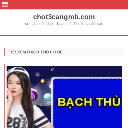
chot3cangmb.com
soi cầu siêu đẹp – bạch thủ đề siêu chuẩn xác
Skip
to
content
THẺ:
XEM BẠCH THỦ LÔ ĐỀ