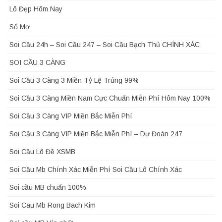
Lô Đẹp Hôm Nay
Sổ Mơ
Soi Cầu 24h – Soi Cầu 247 – Soi Cầu Bạch Thủ CHÍNH XÁC
SOI CẦU 3 CÀNG
Soi Cầu 3 Càng 3 Miền Tỷ Lệ Trúng 99%
Soi Cầu 3 Càng Miền Nam Cực Chuẩn Miễn Phí Hôm Nay 100%
Soi Cầu 3 Càng VIP Miền Bắc Miễn Phí
Soi Cầu 3 Càng VIP Miền Bắc Miễn Phí – Dự Đoán 247
Soi Cầu Lô Đề XSMB
Soi Cầu Mb Chính Xác Miễn Phí Soi Cầu Lô Chính Xác
Soi cầu MB chuẩn 100%
Soi Cau Mb Rong Bach Kim