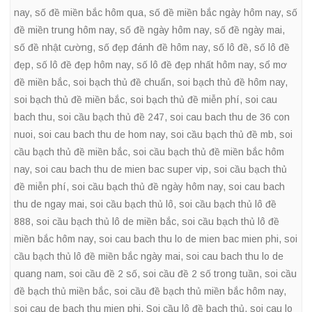
nay
,
số đề miền bắc hôm qua
,
số đề miền bắc ngày hôm nay
,
số
đề miền trung hôm nay
,
số đề ngày hôm nay
,
số đề ngày mai
,
số đề nhật cường
,
số đẹp đánh đề hôm nay
,
số lô đề
,
số lô đề
đẹp
,
số lô đề đẹp hôm nay
,
số lô đề đẹp nhất hôm nay
,
sổ mơ
đề miền bắc
,
soi bạch thủ đề chuẩn
,
soi bạch thủ đề hôm nay
,
soi bạch thủ đề miền bắc
,
soi bạch thủ đề miễn phí
,
soi cau
bach thu
,
soi cầu bạch thủ đề 247
,
soi cau bach thu de 36 con
nuoi
,
soi cau bach thu de hom nay
,
soi cầu bạch thủ đề mb
,
soi
cầu bạch thủ đề miền bắc
,
soi cầu bạch thủ đề miền bắc hôm
nay
,
soi cau bach thu de mien bac super vip
,
soi cầu bạch thủ
đề miễn phí
,
soi cầu bạch thủ đề ngày hôm nay
,
soi cau bach
thu de ngay mai
,
soi cầu bạch thủ lô
,
soi cầu bạch thủ lô đề
888
,
soi cầu bạch thủ lô de miền bắc
,
soi cầu bạch thủ lô đề
miền bắc hôm nay
,
soi cau bach thu lo de mien bac mien phi
,
soi
cầu bạch thủ lô đề miền bắc ngày mai
,
soi cau bach thu lo de
quang nam
,
soi cầu đề 2 số
,
soi cầu đề 2 số trong tuần
,
soi cầu
đề bạch thủ miền bắc
,
soi cầu đề bạch thủ miền bắc hôm nay
,
soi cau de bach thu mien phi
,
Soi cầu lô đề bạch thủ
,
soi cau lo