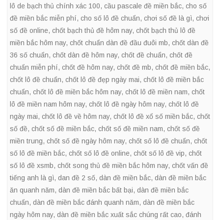
lô de bạch thủ chính xác 100
,
cầu pascale đề miền bắc
,
cho số
đề miền bắc miễn phí
,
cho số lô đề chuẩn
,
chơi số đề là gì
,
chơi
số đề online
,
chốt bạch thủ đề hôm nay
,
chốt bạch thủ lô đề
miền bắc hôm nay
,
chốt chuẩn dàn đề đầu đuôi mb
,
chốt dàn đề
36 số chuẩn
,
chốt dàn đề hôm nay
,
chốt đề chuẩn
,
chốt đề
chuẩn miễn phí
,
chốt đề hôm nay
,
chốt đề mb
,
chốt đề miền bắc
,
chốt lô đề chuẩn
,
chốt lô đề đẹp ngày mai
,
chốt lô đề miền bắc
chuẩn
,
chốt lô đề miền bắc hôm nay
,
chốt lô đề miền nam
,
chốt
lô đề miền nam hôm nay
,
chốt lô đề ngày hôm nay
,
chốt lô đề
ngày mai
,
chốt lô đề về hôm nay
,
chốt lô đề xổ số miền bắc
,
chốt
số đề
,
chốt số đề miền bắc
,
chốt số đề miền nam
,
chốt số đề
miền trung
,
chốt số đề ngày hôm nay
,
chốt số lô đề chuẩn
,
chốt
số lô đề miền bắc
,
chốt số lô đề online
,
chốt số lô đề vip
,
chốt
số lô đề xsmb
,
chốt song thủ đề miền bắc hôm nay
,
chốt vấn đề
tiếng anh là gì
,
dan đề 2 số
,
dàn đề miền bắc
,
dàn đề miền bắc
ăn quanh năm
,
dàn đề miền bắc bất bại
,
dàn đề miền bắc
chuẩn
,
dàn đề miền bắc đánh quanh năm
,
dàn đề miền bắc
ngày hôm nay
,
dàn đề miền bắc xuất sắc chúng rất cao
,
đánh