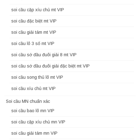
soi cầu cặp xíu chủ mt VIP
soi cầu đặc biệt mt VIP
soi cầu giải tám mt VIP
soi cầu lô 3 số mt VIP
soi cầu sớ đầu đuôi giải 8 mt VIP
soi cầu sớ đầu đuôi giải đặc biệt mt VIP
soi cầu song thủ lô mt VIP
soi cầu xíu chủ mt VIP
Soi cầu MN chuẩn xác
soi cầu bao lô mn VIP
soi cầu cặp xíu chủ mn VIP
soi cầu giải tám mn VIP