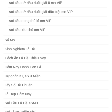
soi cầu sớ đầu đuôi giải 8 mn VIP
soi cầu sớ đầu đuôi giải đặc biệt mn VIP
soi cầu song thủ lô mn VIP
soi cầu xíu chủ mn VIP
Sổ Mơ
Kinh Nghiệm Lô Đề
Cách Ăn Lô Đề Chiều Nay
Hôm Nay Đánh Con Gì
Dự đoán KQXS 3 Miền
Lấy Số Đề Chuẩn
Lô Đẹp Hôm Nay
Soi Cầu Lô Đề XSMB