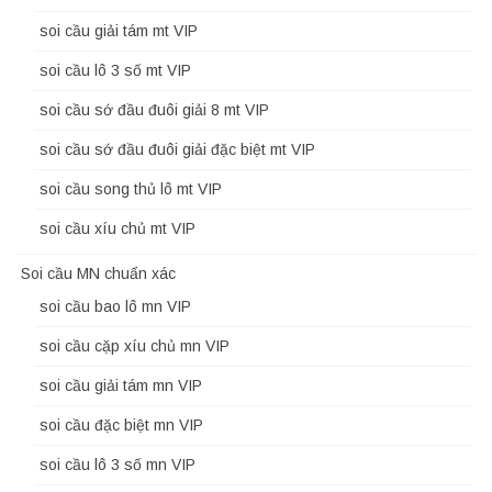
soi cầu giải tám mt VIP
soi cầu lô 3 số mt VIP
soi cầu sớ đầu đuôi giải 8 mt VIP
soi cầu sớ đầu đuôi giải đặc biệt mt VIP
soi cầu song thủ lô mt VIP
soi cầu xíu chủ mt VIP
Soi cầu MN chuẩn xác
soi cầu bao lô mn VIP
soi cầu cặp xíu chủ mn VIP
soi cầu giải tám mn VIP
soi cầu đặc biệt mn VIP
soi cầu lô 3 số mn VIP