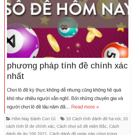
phương pháp tính đề chính xác
nhất
Chơi lô đề kỳ thực không dễ nhưng cũng không hề quá
khó như nhiều người vẫn nghĩ. Bởi những chuyên gia và
người chơi lô đề lâu năm đã…
Read more »
Hôm Nay Đánh Con Gì
10 Cách tính đánh đề ha nói
,
10
cách tính lô de chính xác
,
Cách chơi số đề miền Bắc
,
Cách
đánh de ăn 100 2021
,
Cách đánh đề ngày nào cũng trúng
,