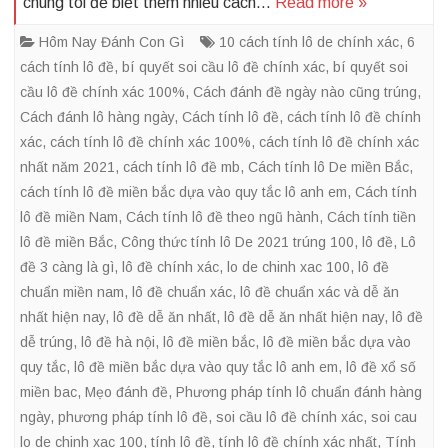
chúng tôi để biết thêm nhiều cách…
Read more »
Hôm Nay Đánh Con Gì
10 cách tính lô de chính xác
,
6
cách tính lô đề
,
bí quyết soi cầu lô đề chính xác
,
bí quyết soi
cầu lô đề chính xác 100%
,
Cách đánh đề ngày nào cũng trúng
,
Cách đánh lô hàng ngày
,
Cách tính lô đề
,
cách tính lô đề chính
xác
,
cách tính lô đề chính xác 100%
,
cách tính lô đề chính xác
nhất năm 2021
,
cách tính lô đề mb
,
Cách tính lô De miền Bắc
,
cách tính lô đề miền bắc dựa vào quy tắc lô anh em
,
Cách tính
lô đề miền Nam
,
Cách tính lô đề theo ngũ hành
,
Cách tính tiền
lô đề miền Bắc
,
Công thức tính lô De 2021 trúng 100
,
lô đề
,
Lô
đề 3 càng là gì
,
lô đề chính xác
,
lo de chinh xac 100
,
lô đề
chuẩn miền nam
,
lô đề chuẩn xác
,
lô đề chuẩn xác và dễ ăn
nhất hiện nay
,
lô đề dễ ăn nhất
,
lô đề dễ ăn nhất hiện nay
,
lô đề
dễ trúng
,
lô đề hà nội
,
lô đề miền bắc
,
lô đề miền bắc dựa vào
quy tắc
,
lô đề miền bắc dựa vào quy tắc lô anh em
,
lô đề xổ số
miền bac
,
Mẹo đánh đề
,
Phương pháp tính lô chuẩn đánh hàng
ngày
,
phương pháp tính lô đề
,
soi cầu lô đề chính xác
,
soi cau
lo de chinh xac 100
,
tính lô đề
,
tính lô đề chính xác nhất
,
Tính