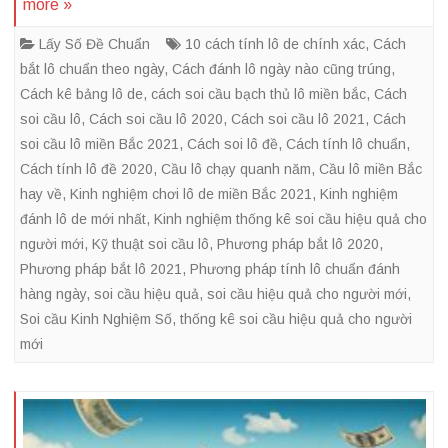
more »
Lấy Số Đề Chuẩn
10 cách tính lô de chính xác
,
Cách
bắt lô chuẩn theo ngày
,
Cách đánh lô ngày nào cũng trúng
,
Cách kê bảng lô de
,
cách soi cầu bạch thủ lô miền bắc
,
Cách
soi cầu lô
,
Cách soi cầu lô 2020
,
Cách soi cầu lô 2021
,
Cách
soi cầu lô miền Bắc 2021
,
Cách soi lô đề
,
Cách tính lô chuẩn
,
Cách tính lô đề 2020
,
Cầu lô chạy quanh năm
,
Cầu lô miền Bắc
hay về
,
Kinh nghiệm chơi lô de miền Bắc 2021
,
Kinh nghiệm
đánh lô de mới nhất
,
Kinh nghiệm thống kê soi cầu hiệu quả cho
người mới
,
Kỹ thuật soi cầu lô
,
Phương pháp bắt lô 2020
,
Phương pháp bắt lô 2021
,
Phương pháp tính lô chuẩn đánh
hàng ngày
,
soi cầu hiệu quả
,
soi cầu hiệu quả cho người mới
,
Soi cầu Kinh Nghiệm Số
,
thống kê soi cầu hiệu quả cho người
mới