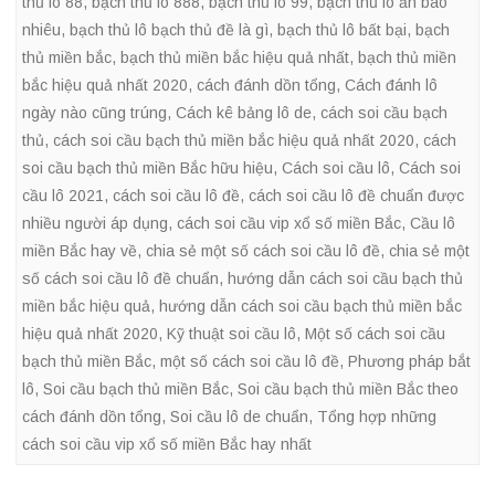
thủ lô 88
,
bạch thủ lô 888
,
bạch thủ lô 99
,
bạch thủ lô ăn bao
nhiêu
,
bạch thủ lô bạch thủ đề là gì
,
bạch thủ lô bất bại
,
bạch
thủ miền bắc
,
bạch thủ miền bắc hiệu quả nhất
,
bạch thủ miền
bắc hiệu quả nhất 2020
,
cách đánh dồn tổng
,
Cách đánh lô
ngày nào cũng trúng
,
Cách kê bảng lô de
,
cách soi cầu bạch
thủ
,
cách soi cầu bạch thủ miền bắc hiệu quả nhất 2020
,
cách
soi cầu bạch thủ miền Bắc hữu hiệu
,
Cách soi cầu lô
,
Cách soi
cầu lô 2021
,
cách soi cầu lô đề
,
cách soi cầu lô đề chuẩn được
nhiều người áp dụng
,
cách soi cầu vip xổ số miền Bắc
,
Cầu lô
miền Bắc hay về
,
chia sẻ một số cách soi cầu lô đề
,
chia sẻ một
số cách soi cầu lô đề chuẩn
,
hướng dẫn cách soi cầu bạch thủ
miền bắc hiệu quả
,
hướng dẫn cách soi cầu bạch thủ miền bắc
hiệu quả nhất 2020
,
Kỹ thuật soi cầu lô
,
Một số cách soi cầu
bạch thủ miền Bắc
,
một số cách soi cầu lô đề
,
Phương pháp bắt
lô
,
Soi cầu bạch thủ miền Bắc
,
Soi cầu bạch thủ miền Bắc theo
cách đánh dồn tổng
,
Soi cầu lô de chuẩn
,
Tổng hợp những
cách soi cầu vip xổ số miền Bắc hay nhất