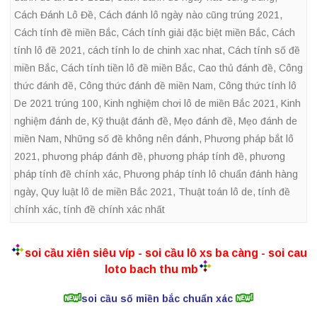
Cách Đánh Lô Đề
,
Cách đánh lô ngày nào cũng trúng 2021
,
Cách tính đề miền Bắc
,
Cách tính giải đặc biệt miền Bắc
,
Cách
tính lô đề 2021
,
cách tính lo de chinh xac nhat
,
Cách tính số đề
miền Bắc
,
Cách tính tiền lô đề miền Bắc
,
Cao thủ đánh đề
,
Công
thức đánh đề
,
Công thức đánh đề miền Nam
,
Công thức tính lô
De 2021 trúng 100
,
Kinh nghiệm chơi lô de miền Bắc 2021
,
Kinh
nghiệm đánh de
,
Kỹ thuật đánh đề
,
Mẹo đánh đề
,
Mẹo đánh de
miền Nam
,
Những số đề không nên đánh
,
Phương pháp bắt lô
2021
,
phương pháp đánh đề
,
phương pháp tính đề
,
phương
pháp tính đề chính xác
,
Phương pháp tính lô chuẩn đánh hàng
ngày
,
Quy luật lô de miền Bắc 2021
,
Thuật toán lô de
,
tính đề
chính xác
,
tính đề chính xác nhất
soi cầu xiên siêu víp - soi cầu lô xs ba càng - soi cau
loto bach thu mb
soi cầu số miền bắc chuẩn xác