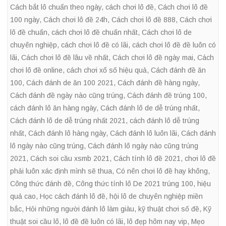
Cách bắt lô chuẩn theo ngày
,
cách chơi lô đề
,
Cách chơi lô đề
100 ngày
,
Cách chơi lô đề 24h
,
Cách chơi lô đề 888
,
Cách chơi
lô đề chuẩn
,
cách chơi lô đề chuẩn nhất
,
Cách chơi lô de
chuyên nghiệp
,
cách chơi lô đề có lãi
,
cách chơi lô đề đề luôn có
lãi
,
Cách chơi lô đề lâu về nhất
,
Cách chơi lô đề ngày mai
,
Cách
chơi lô đề online
,
cách chơi xổ số hiệu quả
,
Cách đánh đề ăn
100
,
Cách đánh de ăn 100 2021
,
Cách đánh đề hàng ngày
,
Cách đánh đề ngày nào cũng trúng
,
Cách đánh đề trúng 100
,
cách đánh lô ăn hàng ngày
,
Cách đánh lô de dễ trúng nhất
,
Cách đánh lô de dễ trúng nhất 2021
,
cách đánh lô dễ trúng
nhất
,
Cách đánh lô hàng ngày
,
Cách đánh lô luôn lãi
,
Cách đánh
lô ngày nào cũng trúng
,
Cách đánh lô ngày nào cũng trúng
2021
,
Cách soi cầu xsmb 2021
,
Cách tính lô đề 2021
,
chơi lô đề
phải luôn xác định mình sẽ thua
,
Có nên chơi lô đề hay không
,
Công thức đánh đề
,
Công thức tính lô De 2021 trúng 100
,
hiệu
quả cao
,
Học cách đánh lô đề
,
hội lô de chuyên nghiệp miền
bắc
,
Hỏi những người đánh lô làm giàu
,
kỹ thuật chơi số đề
,
Kỹ
thuật soi cầu lô
,
lô đề đề luôn có lãi
,
lô đẹp hôm nay vip
,
Mẹo