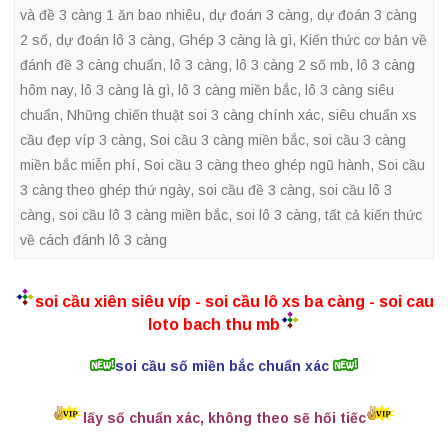
và đề 3 càng 1 ăn bao nhiêu
,
dự đoán 3 càng
,
dự đoán 3 càng
2 số
,
dự đoán lô 3 càng
,
Ghép 3 càng là gì
,
Kiến thức cơ bản về
đánh đề 3 càng chuẩn
,
lô 3 càng
,
lô 3 càng 2 số mb
,
lô 3 càng
hôm nay
,
lô 3 càng là gì
,
lô 3 càng miền bắc
,
lô 3 càng siêu
chuẩn
,
Những chiến thuật soi 3 càng chính xác
,
siêu chuẩn xs
cầu đẹp víp 3 càng
,
Soi cầu 3 càng miền bắc
,
soi cầu 3 càng
miền bắc miễn phí
,
Soi cầu 3 càng theo ghép ngũ hành
,
Soi cầu
3 càng theo ghép thứ ngày
,
soi cầu đề 3 càng
,
soi cầu lô 3
càng
,
soi cầu lô 3 càng miền bắc
,
soi lô 3 càng
,
tất cả kiến thức
về cách đánh lô 3 càng
soi cầu xiên siêu víp - soi cầu lô xs ba càng - soi cau
loto bach thu mb
soi cầu số miền bắc chuẩn xác
lấy số chuẩn xác, không theo sẽ hối tiếc