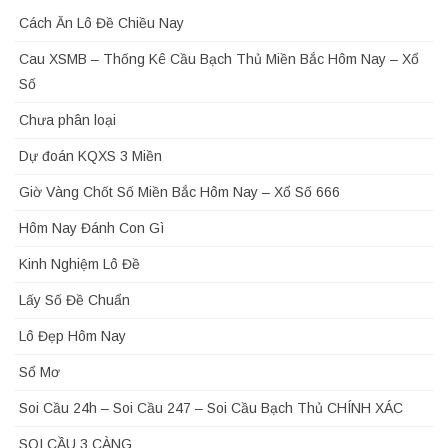
Cách Ăn Lô Đề Chiều Nay
Cau XSMB – Thống Kê Cầu Bạch Thủ Miền Bắc Hôm Nay – Xổ
Số
Chưa phân loại
Dự đoán KQXS 3 Miền
Giờ Vàng Chốt Số Miền Bắc Hôm Nay – Xổ Số 666
Hôm Nay Đánh Con Gì
Kinh Nghiệm Lô Đề
Lấy Số Đề Chuẩn
Lô Đẹp Hôm Nay
Sổ Mơ
Soi Cầu 24h – Soi Cầu 247 – Soi Cầu Bạch Thủ CHÍNH XÁC
SOI CẦU 3 CÀNG