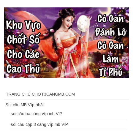
TRANG CHỦ CHOT3CANGMB.COM
Soi cầu MB Víp nhất
soi cầu ba càng víp mb VIP
soi cầu cặp 3 càng víp mb VIP