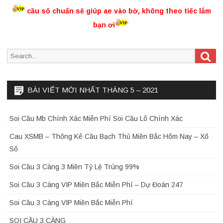
cầu số chuẩn sẽ giúp ae vào bờ, không theo tiếc lắm
bạn ơi
Sea
Search
for:
BÀI VIẾT MỚI NHẤT THÁNG 5 – 2021
Soi Cầu Mb Chính Xác Miễn Phí Soi Cầu Lô Chính Xác
Cau XSMB – Thống Kê Cầu Bạch Thủ Miền Bắc Hôm Nay – Xổ
Số
Soi Cầu 3 Càng 3 Miền Tỷ Lệ Trúng 99%
Soi Cầu 3 Càng VIP Miền Bắc Miễn Phí – Dự Đoán 247
Soi Cầu 3 Càng VIP Miền Bắc Miễn Phí
SOI CẦU 3 CÀNG