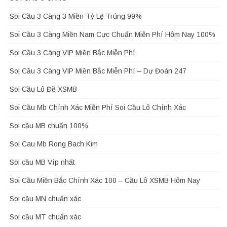
Soi Cầu 3 Càng 3 Miền Tỷ Lệ Trúng 99%
Soi Cầu 3 Càng Miền Nam Cực Chuẩn Miễn Phí Hôm Nay 100%
Soi Cầu 3 Càng VIP Miền Bắc Miễn Phí
Soi Cầu 3 Càng VIP Miền Bắc Miễn Phí – Dự Đoán 247
Soi Cầu Lô Đề XSMB
Soi Cầu Mb Chính Xác Miễn Phí Soi Cầu Lô Chính Xác
Soi cầu MB chuẩn 100%
Soi Cau Mb Rong Bach Kim
Soi cầu MB Víp nhất
Soi Cầu Miền Bắc Chính Xác 100 – Cầu Lô XSMB Hôm Nay
Soi cầu MN chuẩn xác
Soi cầu MT chuẩn xác