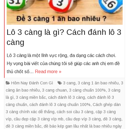
Lô 3 càng là gì? Cách đánh lô 3
càng
Lô 3 càng là một lĩnh vực rộng, đa dạng các cách chơi.
Hy vọng bài viết của chúng tôi sẽ giúp các anh chị em đề
thủ chốt số…
Read more »
Hôm Nay Đánh Con Gì
3 cang
,
3 càng 1 ăn bao nhiêu
,
3
càng ăn bao nhiêu
,
3 cang chuan
,
3 càng chuẩn 100%
,
3 càng
là gì
,
3 càng miền bắc
,
cách đánh lô 3 càng
,
cách đánh lô 3
càng chuẩn
,
cách đánh lô 3 càng chuẩn 100%
,
Cách ghép dàn
3 càng chính xác dễ thắng
,
cách soi cầu 3 càng
,
cặp 3 càng
víp
,
cầu đẹp cặp 3 càng víp mb
,
cầu đẹp víp 3 càng
,
đề 3 càng
,
đề 3 càng miền bắc
,
đề báo kép gan lâu nhất là bao nhiêu ngày