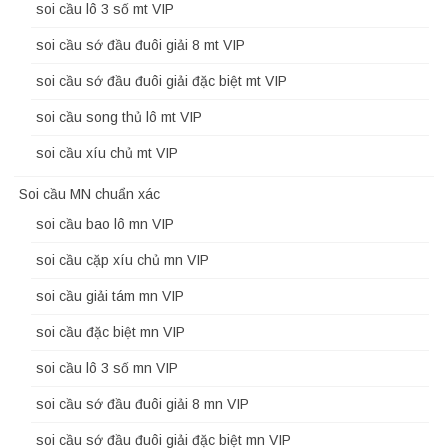
soi cầu lô 3 số mt VIP
soi cầu sớ đầu đuôi giải 8 mt VIP
soi cầu sớ đầu đuôi giải đặc biệt mt VIP
soi cầu song thủ lô mt VIP
soi cầu xíu chủ mt VIP
Soi cầu MN chuẩn xác
soi cầu bao lô mn VIP
soi cầu cặp xíu chủ mn VIP
soi cầu giải tám mn VIP
soi cầu đặc biệt mn VIP
soi cầu lô 3 số mn VIP
soi cầu sớ đầu đuôi giải 8 mn VIP
soi cầu sớ đầu đuôi giải đặc biệt mn VIP