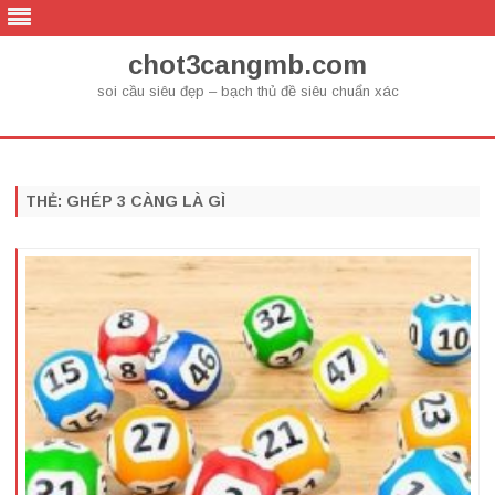
chot3cangmb.com
soi cầu siêu đẹp – bạch thủ đề siêu chuẩn xác
Skip
to
content
THẺ:
GHÉP 3 CÀNG LÀ GÌ