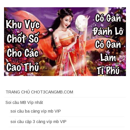
TRANG CHỦ CHOT3CANGMB.COM
Soi cầu MB Víp nhất
soi cầu ba càng víp mb VIP
soi cầu cặp 3 càng víp mb VIP