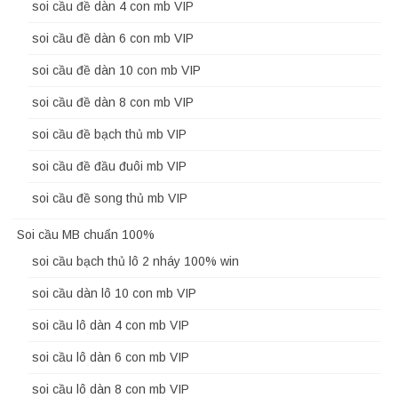
soi cầu đề dàn 4 con mb VIP
soi cầu đề dàn 6 con mb VIP
soi cầu đề dàn 10 con mb VIP
soi cầu đề dàn 8 con mb VIP
soi cầu đề bạch thủ mb VIP
soi cầu đề đầu đuôi mb VIP
soi cầu đề song thủ mb VIP
Soi cầu MB chuẩn 100%
soi cầu bạch thủ lô 2 nháy 100% win
soi cầu dàn lô 10 con mb VIP
soi cầu lô dàn 4 con mb VIP
soi cầu lô dàn 6 con mb VIP
soi cầu lô dàn 8 con mb VIP