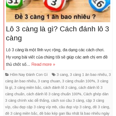
Lô 3 càng là gì? Cách đánh lô 3
càng
Lô 3 càng là một lĩnh vực rộng, đa dạng các cách chơi.
Hy vọng bài viết của chúng tôi sẽ giúp các anh chị em đề
thủ chốt số…
Read more »
Hôm Nay Đánh Con Gì
3 cang
,
3 càng 1 ăn bao nhiêu
,
3
càng ăn bao nhiêu
,
3 cang chuan
,
3 càng chuẩn 100%
,
3 càng
là gì
,
3 càng miền bắc
,
cách đánh lô 3 càng
,
cách đánh lô 3
càng chuẩn
,
cách đánh lô 3 càng chuẩn 100%
,
Cách ghép dàn
3 càng chính xác dễ thắng
,
cách soi cầu 3 càng
,
cặp 3 càng
víp
,
cầu đẹp cặp 3 càng víp mb
,
cầu đẹp víp 3 càng
,
đề 3 càng
,
đề 3 càng miền bắc
,
đề báo kép gan lâu nhất là bao nhiêu ngày