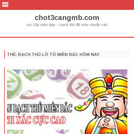
chot3cangmb.com
soi cầu siêu đẹp – bạch thủ đề siêu chuẩn xác
Skip
to
content
THẺ:
BẠCH THỦ LÔ TÔ MIỀN BẮC HÔM NAY