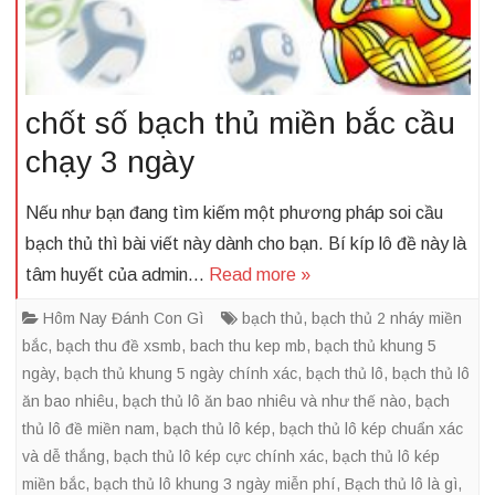
chốt số bạch thủ miền bắc cầu
chạy 3 ngày
Nếu như bạn đang tìm kiếm một phương pháp soi cầu
bạch thủ thì bài viết này dành cho bạn. Bí kíp lô đề này là
tâm huyết của admin…
Read more »
Hôm Nay Đánh Con Gì
bạch thủ
,
bạch thủ 2 nháy miền
bắc
,
bạch thu đề xsmb
,
bach thu kep mb
,
bạch thủ khung 5
ngày
,
bạch thủ khung 5 ngày chính xác
,
bạch thủ lô
,
bạch thủ lô
ăn bao nhiêu
,
bạch thủ lô ăn bao nhiêu và như thế nào
,
bạch
thủ lô đề miền nam
,
bạch thủ lô kép
,
bạch thủ lô kép chuẩn xác
và dễ thắng
,
bạch thủ lô kép cực chính xác
,
bạch thủ lô kép
miền bắc
,
bạch thủ lô khung 3 ngày miễn phí
,
Bạch thủ lô là gì
,