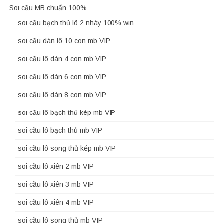
Soi cầu MB chuẩn 100%
soi cầu bạch thủ lô 2 nháy 100% win
soi cầu dàn lô 10 con mb VIP
soi cầu lô dàn 4 con mb VIP
soi cầu lô dàn 6 con mb VIP
soi cầu lô dàn 8 con mb VIP
soi cầu lô bạch thủ kép mb VIP
soi cầu lô bạch thủ mb VIP
soi cầu lô song thủ kép mb VIP
soi cầu lô xiên 2 mb VIP
soi cầu lô xiên 3 mb VIP
soi cầu lô xiên 4 mb VIP
soi cầu lô song thủ mb VIP