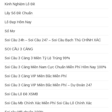
Kinh Nghiệm Lô Đề
Lấy Số Đề Chuẩn
Lô Đẹp Hôm Nay
Sổ Mơ
Soi Cầu 24h – Soi Cầu 247 – Soi Cầu Bạch Thủ CHÍNH XÁC
SOI CẦU 3 CÀNG
Soi Cầu 3 Càng 3 Miền Tỷ Lệ Trúng 99%
Soi Cầu 3 Càng Miền Nam Cực Chuẩn Miễn Phí Hôm Nay 100%
Soi Cầu 3 Càng VIP Miền Bắc Miễn Phí
Soi Cầu 3 Càng VIP Miền Bắc Miễn Phí – Dự Đoán 247
Soi Cầu Lô Đề XSMB
Soi Cầu Mb Chính Xác Miễn Phí Soi Cầu Lô Chính Xác
Soi cầu MB chuẩn 100%