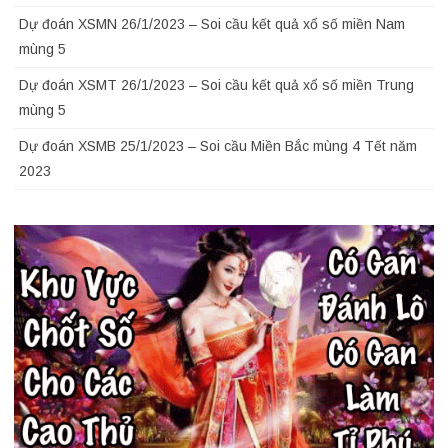
Dự đoán XSMN 26/1/2023 – Soi cầu kết quả xổ số miền Nam
mùng 5
Dự đoán XSMT 26/1/2023 – Soi cầu kết quả xổ số miền Trung
mùng 5
Dự đoán XSMB 25/1/2023 – Soi cầu Miền Bắc mùng 4 Tết năm
2023