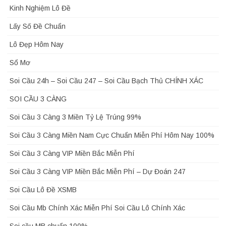
Kinh Nghiệm Lô Đề
Lấy Số Đề Chuẩn
Lô Đẹp Hôm Nay
Sổ Mơ
Soi Cầu 24h – Soi Cầu 247 – Soi Cầu Bạch Thủ CHÍNH XÁC
SOI CẦU 3 CÀNG
Soi Cầu 3 Càng 3 Miền Tỷ Lệ Trúng 99%
Soi Cầu 3 Càng Miền Nam Cực Chuẩn Miễn Phí Hôm Nay 100%
Soi Cầu 3 Càng VIP Miền Bắc Miễn Phí
Soi Cầu 3 Càng VIP Miền Bắc Miễn Phí – Dự Đoán 247
Soi Cầu Lô Đề XSMB
Soi Cầu Mb Chính Xác Miễn Phí Soi Cầu Lô Chính Xác
Soi cầu MB chuẩn 100%