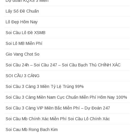
Dự đoán KQXS 3 Miền
Lấy Số Đề Chuẩn
Lô Đẹp Hôm Nay
Soi Cầu Lô Đề XSMB
Soi Lô MB Miễn Phí
Gio Vang Chot So
Soi Cầu 24h – Soi Cầu 247 – Soi Cầu Bạch Thủ CHÍNH XÁC
SOI CẦU 3 CÀNG
Soi Cầu 3 Càng 3 Miền Tỷ Lệ Trúng 99%
Soi Cầu 3 Càng Miền Nam Cực Chuẩn Miễn Phí Hôm Nay 100%
Soi Cầu 3 Càng VIP Miền Bắc Miễn Phí – Dự Đoán 247
Soi Cầu Mb Chính Xác Miễn Phí Soi Cầu Lô Chính Xác
Soi Cau Mb Rong Bach Kim