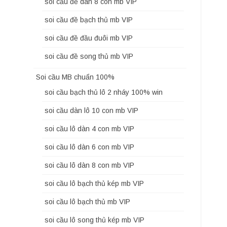
soi cầu đề dàn 8 con mb VIP
soi cầu đề bạch thủ mb VIP
soi cầu đề đầu đuôi mb VIP
soi cầu đề song thủ mb VIP
Soi cầu MB chuẩn 100%
soi cầu bạch thủ lô 2 nháy 100% win
soi cầu dàn lô 10 con mb VIP
soi cầu lô dàn 4 con mb VIP
soi cầu lô dàn 6 con mb VIP
soi cầu lô dàn 8 con mb VIP
soi cầu lô bạch thủ kép mb VIP
soi cầu lô bạch thủ mb VIP
soi cầu lô song thủ kép mb VIP