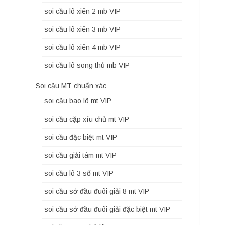
soi cầu lô xiên 2 mb VIP
soi cầu lô xiên 3 mb VIP
soi cầu lô xiên 4 mb VIP
soi cầu lô song thủ mb VIP
Soi cầu MT chuẩn xác
soi cầu bao lô mt VIP
soi cầu cặp xíu chủ mt VIP
soi cầu đặc biệt mt VIP
soi cầu giải tám mt VIP
soi cầu lô 3 số mt VIP
soi cầu sớ đầu đuôi giải 8 mt VIP
soi cầu sớ đầu đuôi giải đặc biệt mt VIP