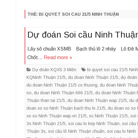
MB VIP
THẺ:
BI QUYET SOI CAU 21/5 NINH THUẬN
SOI CẦU 
MB VIP
Dự đoán Soi cầu Ninh Thuận
SOI CẦU 
MB VIP
Lấy số chuẩn XSMB Bạch thủ lô 2 nháy Lô Đ
Chốt…
Read more »
SOI CẦU
Dự đoán KQXS 3 Miền
bi quyet soi cau 21/5 Nin
VIP
KQNinh Thuận 21/5
,
du doan Ninh Thuận 21/5
,
dự đoán 
SOI CẦU 
du doan Ninh Thuận 21/5 co thuong
,
du doan Ninh Thuậ
so
,
du doan Ninh Thuận 666 21/5
,
du doan Ninh Thuận b
VIP
Thuận than tai 21/5
,
du doan Ninh Thuận wap 21/5
,
du d
doan xo so Ninh Thuận bach thu lo 21/5
,
du doan xo so 
SOI CẦU
xo so Ninh Thuận wap.vn 21/5
,
sc Ninh Thuận 21/5
,
soi
MB VIP
3s Ninh Thuận 21/5
,
soi cau lo kep Ninh Thuận
,
soi cầu
Thuận 3s
,
soi cầu lô Ninh Thuận chuẩn
,
soi cau lo Nin