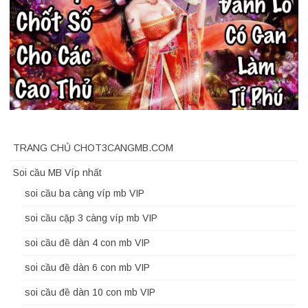
TRANG CHỦ CHOT3CANGMB.COM
Soi cầu MB Víp nhất
soi cầu ba càng víp mb VIP
soi cầu cặp 3 càng víp mb VIP
soi cầu đề dàn 4 con mb VIP
soi cầu đề dàn 6 con mb VIP
soi cầu đề dàn 10 con mb VIP