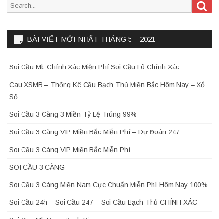
Sea
Search
for:
BÀI VIẾT MỚI NHẤT THÁNG 5 – 2021
Soi Cầu Mb Chính Xác Miễn Phí Soi Cầu Lô Chính Xác
Cau XSMB – Thống Kê Cầu Bạch Thủ Miền Bắc Hôm Nay – Xổ
Số
Soi Cầu 3 Càng 3 Miền Tỷ Lệ Trúng 99%
Soi Cầu 3 Càng VIP Miền Bắc Miễn Phí – Dự Đoán 247
Soi Cầu 3 Càng VIP Miền Bắc Miễn Phí
SOI CẦU 3 CÀNG
Soi Cầu 3 Càng Miền Nam Cực Chuẩn Miễn Phí Hôm Nay 100%
Soi Cầu 24h – Soi Cầu 247 – Soi Cầu Bạch Thủ CHÍNH XÁC