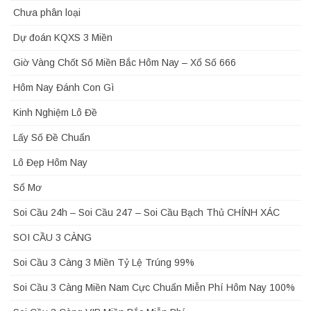
Chưa phân loại
Dự đoán KQXS 3 Miền
Giờ Vàng Chốt Số Miền Bắc Hôm Nay – Xổ Số 666
Hôm Nay Đánh Con Gì
Kinh Nghiệm Lô Đề
Lấy Số Đề Chuẩn
Lô Đẹp Hôm Nay
Sổ Mơ
Soi Cầu 24h – Soi Cầu 247 – Soi Cầu Bạch Thủ CHÍNH XÁC
SOI CẦU 3 CÀNG
Soi Cầu 3 Càng 3 Miền Tỷ Lệ Trúng 99%
Soi Cầu 3 Càng Miền Nam Cực Chuẩn Miễn Phí Hôm Nay 100%