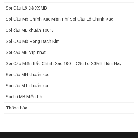
Soi Cầu Lô Đề XSMB
Soi Cầu Mb Chính Xác Miễn Phí Soi Cầu Lô Chính Xác
Soi cầu MB chuẩn 100%
Soi Cau Mb Rong Bach Kim
Soi cầu MB Víp nhất
Soi Cầu Miền Bắc Chính Xác 100 – Cầu Lô XSMB Hôm Nay
Soi cầu MN chuẩn xác
Soi cầu MT chuẩn xác
Soi Lô MB Miễn Phí
Thông báo