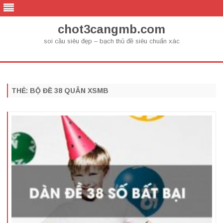
chot3cangmb.com
soi cầu siêu đẹp – bạch thủ đề siêu chuẩn xác
Skip
to
content
THẺ:
BỘ ĐỀ 38 QUÂN XSMB