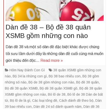
Dàn đề 38 – Bộ đề 38 quân
XSMB gồm những con nào
Dàn đề 38 và một số dàn đề đặc biệt khác được chúng
tôi sưu tầm dưới đây là những dàn đề cuối cùng mà muốn
giới thiệu đến độc…
Read more »
Hôm Nay Đánh Con Gì
38 quân XSMB gồm những con
nào
,
Bộ 34 la những con gì
,
Bộ 38 bao nhiêu con
,
Bộ 38 gồm
những số nào
,
Bộ de 38 gồm những con nào
,
Bộ đề 38 quân
,
Bộ đề 38 quân XSMB
,
Bộ đề 38 quân XSMB gồ
,
Bộ đề 38 quân
XSMB gồm những con nào
,
Bỏ lô de 38
,
Bỏ lô de 38 Dàn de bất
tử
,
Bộ lô de là gì
,
Các loại tổng đề
,
Cách đánh đề theo bộ
,
Dàn
39 bao nhiêu con
,
Dàn đề 24 số đánh quanh năm
,
Dàn đề 36