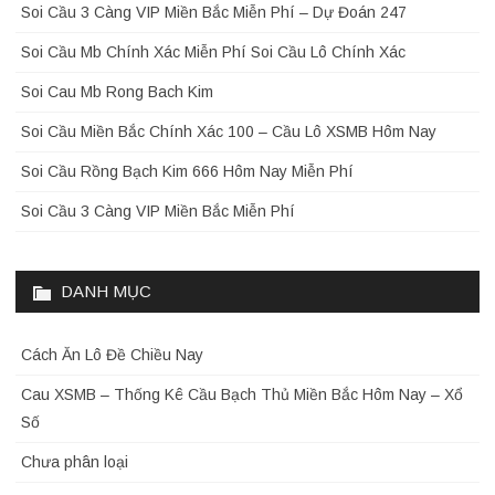
Soi Cầu 3 Càng VIP Miền Bắc Miễn Phí – Dự Đoán 247
Soi Cầu Mb Chính Xác Miễn Phí Soi Cầu Lô Chính Xác
Soi Cau Mb Rong Bach Kim
Soi Cầu Miền Bắc Chính Xác 100 – Cầu Lô XSMB Hôm Nay
Soi Cầu Rồng Bạch Kim 666 Hôm Nay Miễn Phí
Soi Cầu 3 Càng VIP Miền Bắc Miễn Phí
DANH MỤC
Cách Ăn Lô Đề Chiều Nay
Cau XSMB – Thống Kê Cầu Bạch Thủ Miền Bắc Hôm Nay – Xổ
Số
Chưa phân loại