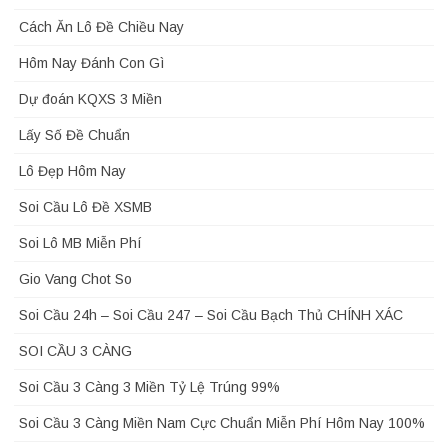
Cách Ăn Lô Đề Chiều Nay
Hôm Nay Đánh Con Gì
Dự đoán KQXS 3 Miền
Lấy Số Đề Chuẩn
Lô Đẹp Hôm Nay
Soi Cầu Lô Đề XSMB
Soi Lô MB Miễn Phí
Gio Vang Chot So
Soi Cầu 24h – Soi Cầu 247 – Soi Cầu Bạch Thủ CHÍNH XÁC
SOI CẦU 3 CÀNG
Soi Cầu 3 Càng 3 Miền Tỷ Lệ Trúng 99%
Soi Cầu 3 Càng Miền Nam Cực Chuẩn Miễn Phí Hôm Nay 100%