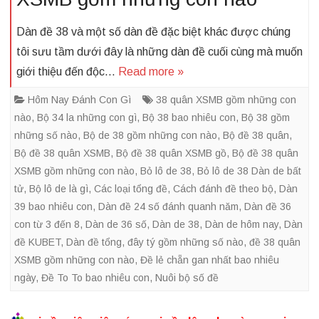
Dàn đề 38 và một số dàn đề đặc biệt khác được chúng
tôi sưu tầm dưới đây là những dàn đề cuối cùng mà muốn
giới thiệu đến độc…
Read more »
Hôm Nay Đánh Con Gì
38 quân XSMB gồm những con
nào
,
Bộ 34 la những con gì
,
Bộ 38 bao nhiêu con
,
Bộ 38 gồm
những số nào
,
Bộ de 38 gồm những con nào
,
Bộ đề 38 quân
,
Bộ đề 38 quân XSMB
,
Bộ đề 38 quân XSMB gồ
,
Bộ đề 38 quân
XSMB gồm những con nào
,
Bỏ lô de 38
,
Bỏ lô de 38 Dàn de bất
tử
,
Bộ lô de là gì
,
Các loại tổng đề
,
Cách đánh đề theo bộ
,
Dàn
39 bao nhiêu con
,
Dàn đề 24 số đánh quanh năm
,
Dàn đề 36
con từ 3 đến 8
,
Dàn de 36 số
,
Dàn de 38
,
Dàn de hôm nay
,
Dàn
đề KUBET
,
Dàn đề tổng
,
đây tý gồm những số nào
,
đề 38 quân
XSMB gồm những con nào
,
Đề lẻ chẵn gan nhất bao nhiêu
ngày
,
Đề To To bao nhiêu con
,
Nuôi bộ số đề