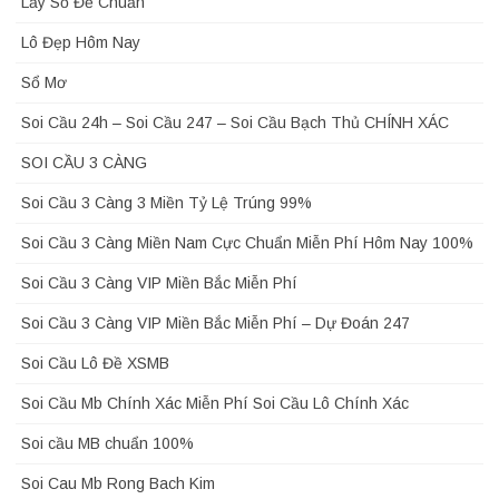
Lấy Số Đề Chuẩn
Lô Đẹp Hôm Nay
Sổ Mơ
Soi Cầu 24h – Soi Cầu 247 – Soi Cầu Bạch Thủ CHÍNH XÁC
SOI CẦU 3 CÀNG
Soi Cầu 3 Càng 3 Miền Tỷ Lệ Trúng 99%
Soi Cầu 3 Càng Miền Nam Cực Chuẩn Miễn Phí Hôm Nay 100%
Soi Cầu 3 Càng VIP Miền Bắc Miễn Phí
Soi Cầu 3 Càng VIP Miền Bắc Miễn Phí – Dự Đoán 247
Soi Cầu Lô Đề XSMB
Soi Cầu Mb Chính Xác Miễn Phí Soi Cầu Lô Chính Xác
Soi cầu MB chuẩn 100%
Soi Cau Mb Rong Bach Kim