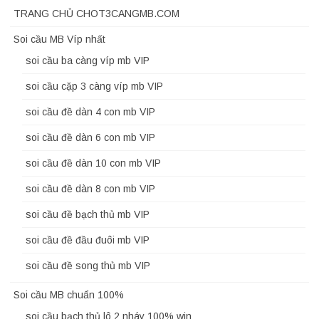
TRANG CHỦ CHOT3CANGMB.COM
Soi cầu MB Víp nhất
soi cầu ba càng víp mb VIP
soi cầu cặp 3 càng víp mb VIP
soi cầu đề dàn 4 con mb VIP
soi cầu đề dàn 6 con mb VIP
soi cầu đề dàn 10 con mb VIP
soi cầu đề dàn 8 con mb VIP
soi cầu đề bạch thủ mb VIP
soi cầu đề đầu đuôi mb VIP
soi cầu đề song thủ mb VIP
Soi cầu MB chuẩn 100%
soi cầu bạch thủ lô 2 nháy 100% win