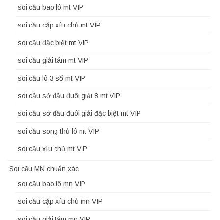
soi cầu bao lô mt VIP
soi cầu cặp xíu chủ mt VIP
soi cầu đặc biệt mt VIP
soi cầu giải tám mt VIP
soi cầu lô 3 số mt VIP
soi cầu sớ đầu đuôi giải 8 mt VIP
soi cầu sớ đầu đuôi giải đặc biệt mt VIP
soi cầu song thủ lô mt VIP
soi cầu xíu chủ mt VIP
Soi cầu MN chuẩn xác
soi cầu bao lô mn VIP
soi cầu cặp xíu chủ mn VIP
soi cầu giải tám mn VIP