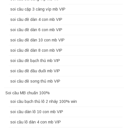
soi cầu cặp 3 càng víp mb VIP
soi cầu đề dàn 4 con mb VIP
soi cầu đề dàn 6 con mb VIP
soi cầu đề dàn 10 con mb VIP
soi cầu đề dàn 8 con mb VIP
soi cầu đề bạch thủ mb VIP
soi cầu đề đầu đuôi mb VIP
soi cầu đề song thủ mb VIP
Soi cầu MB chuẩn 100%
soi cầu bạch thủ lô 2 nháy 100% win
soi cầu dàn lô 10 con mb VIP
soi cầu lô dàn 4 con mb VIP