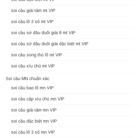
soi cầu giải tám mt VIP
soi cầu lô 3 số mt VIP
soi cầu sớ đầu đuôi giải 8 mt VIP
soi cầu sớ đầu đuôi giải đặc biệt mt VIP
soi cầu song thủ lô mt VIP
soi cầu xíu chủ mt VIP
Soi cầu MN chuẩn xác
soi cầu bao lô mn VIP
soi cầu cặp xíu chủ mn VIP
soi cầu giải tám mn VIP
soi cầu đặc biệt mn VIP
soi cầu lô 3 số mn VIP