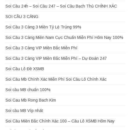
Soi Cầu 24h – Soi Cầu 247 – Soi Cầu Bạch Thủ CHÍNH XÁC
SOI CẦU 3 CÀNG
Soi Cầu 3 Càng 3 Miền Tỷ Lệ Trúng 99%
Soi Cầu 3 Càng Miền Nam Cực Chuẩn Miễn Phí Hôm Nay 100%
Soi Cầu 3 Càng VIP Miền Bắc Miễn Phí
Soi Cầu 3 Càng VIP Miền Bắc Miễn Phí – Dự Đoán 247
Soi Cầu Lô Đề XSMB
Soi Cầu Mb Chính Xác Miễn Phí Soi Cầu Lô Chính Xác
Soi cầu MB chuẩn 100%
Soi Cau Mb Rong Bach Kim
Soi cầu MB Víp nhất
Soi Cầu Miền Bắc Chính Xác 100 – Cầu Lô XSMB Hôm Nay