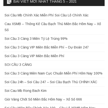
BÀI VIẾT MỚI NHẤT THÁNG 5 – 2021
Soi Cầu Mb Chính Xác Miễn Phí Soi Cầu Lô Chính Xác
Cau XSMB – Thống Kê Cầu Bạch Thủ Miền Bắc Hôm Nay – Xổ
Số
Soi Cầu 3 Càng 3 Miền Tỷ Lệ Trúng 99%
Soi Cầu 3 Càng VIP Miền Bắc Miễn Phí – Dự Đoán 247
Soi Cầu 3 Càng VIP Miền Bắc Miễn Phí
SOI CẦU 3 CÀNG
Soi Cầu 3 Càng Miền Nam Cực Chuẩn Miễn Phí Hôm Nay 100%
Soi Cầu 24h – Soi Cầu 247 – Soi Cầu Bạch Thủ CHÍNH XÁC
Soi Cau Mb Rong Bach Kim
Giờ Vàng Chốt Số Miền Bắc Hôm Nay – Xổ Số 666