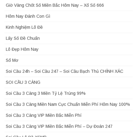
Giờ Vàng Chốt Số Miền Bắc Hôm Nay – Xổ Số 666
Hôm Nay Đánh Con Gì
Kinh Nghiệm Lô Đề
Lấy Số Đề Chuẩn
Lô Đẹp Hôm Nay
Sổ Mơ
Soi Cầu 24h – Soi Cầu 247 – Soi Cầu Bạch Thủ CHÍNH XÁC
SOI CẦU 3 CÀNG
Soi Cầu 3 Càng 3 Miền Tỷ Lệ Trúng 99%
Soi Cầu 3 Càng Miền Nam Cực Chuẩn Miễn Phí Hôm Nay 100%
Soi Cầu 3 Càng VIP Miền Bắc Miễn Phí
Soi Cầu 3 Càng VIP Miền Bắc Miễn Phí – Dự Đoán 247