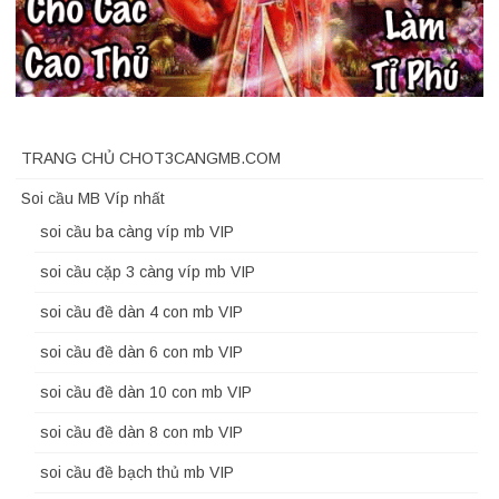
TRANG CHỦ CHOT3CANGMB.COM
Soi cầu MB Víp nhất
soi cầu ba càng víp mb VIP
soi cầu cặp 3 càng víp mb VIP
soi cầu đề dàn 4 con mb VIP
soi cầu đề dàn 6 con mb VIP
soi cầu đề dàn 10 con mb VIP
soi cầu đề dàn 8 con mb VIP
soi cầu đề bạch thủ mb VIP