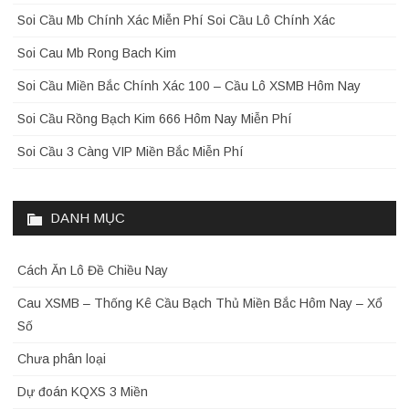
Soi Cầu Mb Chính Xác Miễn Phí Soi Cầu Lô Chính Xác
Soi Cau Mb Rong Bach Kim
Soi Cầu Miền Bắc Chính Xác 100 – Cầu Lô XSMB Hôm Nay
Soi Cầu Rồng Bạch Kim 666 Hôm Nay Miễn Phí
Soi Cầu 3 Càng VIP Miền Bắc Miễn Phí
DANH MỤC
Cách Ăn Lô Đề Chiều Nay
Cau XSMB – Thống Kê Cầu Bạch Thủ Miền Bắc Hôm Nay – Xổ
Số
Chưa phân loại
Dự đoán KQXS 3 Miền