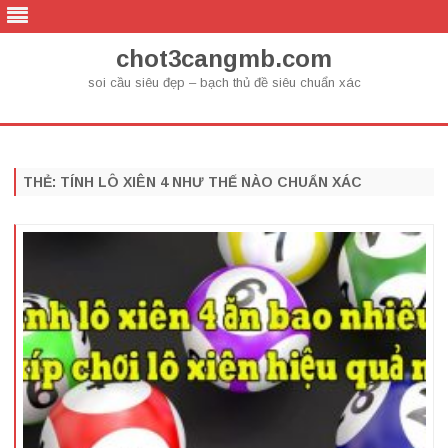
chot3cangmb.com
soi cầu siêu đẹp – bạch thủ đề siêu chuẩn xác
Skip
to
content
THẺ:
TÍNH LÔ XIÊN 4 NHƯ THẾ NÀO CHUẨN XÁC