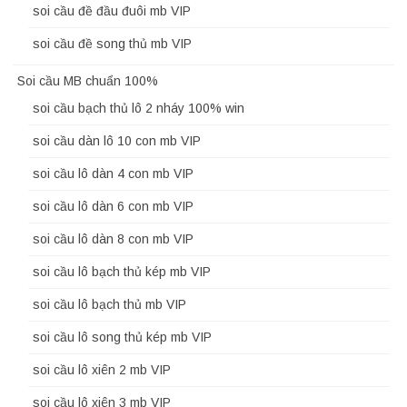
soi cầu đề đầu đuôi mb VIP
soi cầu đề song thủ mb VIP
Soi cầu MB chuẩn 100%
soi cầu bạch thủ lô 2 nháy 100% win
soi cầu dàn lô 10 con mb VIP
soi cầu lô dàn 4 con mb VIP
soi cầu lô dàn 6 con mb VIP
soi cầu lô dàn 8 con mb VIP
soi cầu lô bạch thủ kép mb VIP
soi cầu lô bạch thủ mb VIP
soi cầu lô song thủ kép mb VIP
soi cầu lô xiên 2 mb VIP
soi cầu lô xiên 3 mb VIP