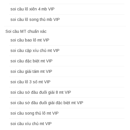
soi cầu lô xiên 4 mb VIP
soi cầu lô song thủ mb VIP
Soi cầu MT chuẩn xác
soi cầu bao lô mt VIP
soi cầu cặp xíu chủ mt VIP
soi cầu đặc biệt mt VIP
soi cầu giải tám mt VIP
soi cầu lô 3 số mt VIP
soi cầu sớ đầu đuôi giải 8 mt VIP
soi cầu sớ đầu đuôi giải đặc biệt mt VIP
soi cầu song thủ lô mt VIP
soi cầu xíu chủ mt VIP