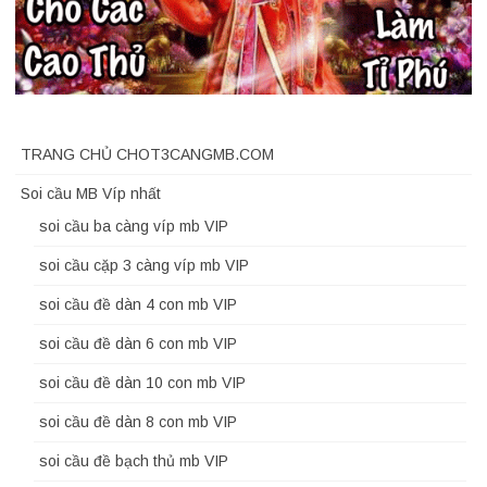
TRANG CHỦ CHOT3CANGMB.COM
Soi cầu MB Víp nhất
soi cầu ba càng víp mb VIP
soi cầu cặp 3 càng víp mb VIP
soi cầu đề dàn 4 con mb VIP
soi cầu đề dàn 6 con mb VIP
soi cầu đề dàn 10 con mb VIP
soi cầu đề dàn 8 con mb VIP
soi cầu đề bạch thủ mb VIP