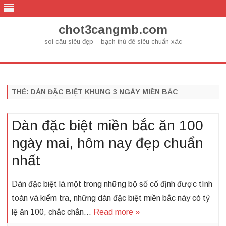
chot3cangmb.com
soi cầu siêu đẹp – bạch thủ đề siêu chuẩn xác
Skip
to
content
THẺ:
DÀN ĐẶC BIỆT KHUNG 3 NGÀY MIỀN BẮC
Dàn đặc biệt miền bắc ăn 100
ngày mai, hôm nay đẹp chuẩn
nhất
Dàn đặc biệt là một trong những bộ số cố định được tính
toán và kiểm tra, những dàn đặc biệt miền bắc này có tỷ
lệ ăn 100, chắc chắn…
Read more »