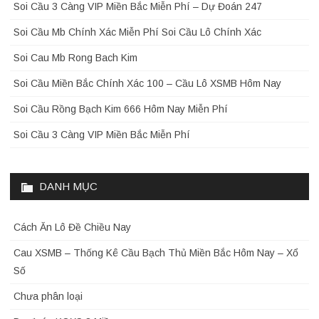
Soi Cầu 3 Càng VIP Miền Bắc Miễn Phí – Dự Đoán 247
Soi Cầu Mb Chính Xác Miễn Phí Soi Cầu Lô Chính Xác
Soi Cau Mb Rong Bach Kim
Soi Cầu Miền Bắc Chính Xác 100 – Cầu Lô XSMB Hôm Nay
Soi Cầu Rồng Bạch Kim 666 Hôm Nay Miễn Phí
Soi Cầu 3 Càng VIP Miền Bắc Miễn Phí
DANH MỤC
Cách Ăn Lô Đề Chiều Nay
Cau XSMB – Thống Kê Cầu Bạch Thủ Miền Bắc Hôm Nay – Xổ
Số
Chưa phân loại