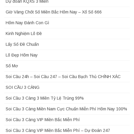
Dự đoán KQXS 3 Miền
Giờ Vàng Chốt Số Miền Bắc Hôm Nay – Xổ Số 666
Hôm Nay Đánh Con Gì
Kinh Nghiệm Lô Đề
Lấy Số Đề Chuẩn
Lô Đẹp Hôm Nay
Sổ Mơ
Soi Cầu 24h – Soi Cầu 247 – Soi Cầu Bạch Thủ CHÍNH XÁC
SOI CẦU 3 CÀNG
Soi Cầu 3 Càng 3 Miền Tỷ Lệ Trúng 99%
Soi Cầu 3 Càng Miền Nam Cực Chuẩn Miễn Phí Hôm Nay 100%
Soi Cầu 3 Càng VIP Miền Bắc Miễn Phí
Soi Cầu 3 Càng VIP Miền Bắc Miễn Phí – Dự Đoán 247