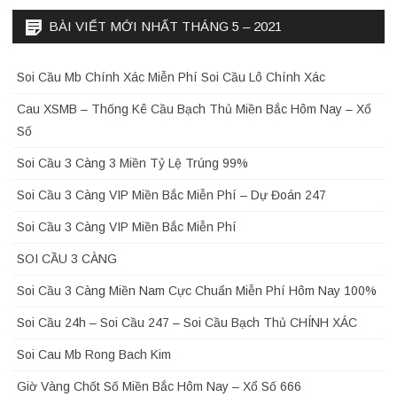
BÀI VIẾT MỚI NHẤT THÁNG 5 – 2021
Soi Cầu Mb Chính Xác Miễn Phí Soi Cầu Lô Chính Xác
Cau XSMB – Thống Kê Cầu Bạch Thủ Miền Bắc Hôm Nay – Xổ
Số
Soi Cầu 3 Càng 3 Miền Tỷ Lệ Trúng 99%
Soi Cầu 3 Càng VIP Miền Bắc Miễn Phí – Dự Đoán 247
Soi Cầu 3 Càng VIP Miền Bắc Miễn Phí
SOI CẦU 3 CÀNG
Soi Cầu 3 Càng Miền Nam Cực Chuẩn Miễn Phí Hôm Nay 100%
Soi Cầu 24h – Soi Cầu 247 – Soi Cầu Bạch Thủ CHÍNH XÁC
Soi Cau Mb Rong Bach Kim
Giờ Vàng Chốt Số Miền Bắc Hôm Nay – Xổ Số 666