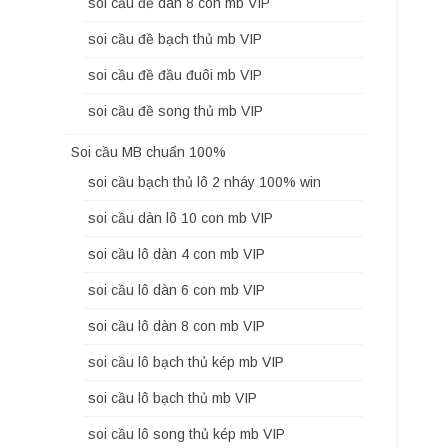
soi cầu đề dàn 8 con mb VIP
soi cầu đề bạch thủ mb VIP
soi cầu đề đầu đuôi mb VIP
soi cầu đề song thủ mb VIP
Soi cầu MB chuẩn 100%
soi cầu bạch thủ lô 2 nháy 100% win
soi cầu dàn lô 10 con mb VIP
soi cầu lô dàn 4 con mb VIP
soi cầu lô dàn 6 con mb VIP
soi cầu lô dàn 8 con mb VIP
soi cầu lô bạch thủ kép mb VIP
soi cầu lô bạch thủ mb VIP
soi cầu lô song thủ kép mb VIP