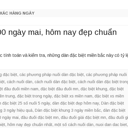
MB VIP
SOI CẦU
GIẢI 8 M
 XÁC HÀNG NGÀY
ĐỀ DÀN 10 CON
SOI CẦU LÔ DÀN 8 CON
MB VIP
SOI CẦU
00 ngày mai, hôm nay đẹp chuẩn
GIẢI ĐẶC
ĐỀ DÀN 8 CON
SOI CẦU LÔ BẠCH THỦ
KÉP MB VIP
SOI CẦU
MT VIP
 tính toán và kiểm tra, những dàn đặc biệt miền bắc này có tỷ l
 ĐỀ BẠCH THỦ MB
SOI CẦU LÔ BẠCH THỦ MB
VIP
SOI CẦU 
g đặc biệt
,
các phương pháp nuôi dàn đặc biệt
,
các phương pháp nuôi
ĐỀ ĐẦU ĐUÔI MB
SOI CẦU LÔ SONG THỦ
iệt
,
cách nuôi dàn
,
cách nuôi dàn đặc biệt
,
cách nuôi dàn đặc biệt tron
KÉP MB VIP
iệt đầu đuôi miền nam
,
đặc biệt đầu đuôi mn
,
đặc biệt khung
,
đặc biệt
iền trung
,
đặc biệt trong ngày
,
đặc biệt xs miền nam
,
đặc biệt xs miền
 ĐỀ SONG THỦ
SOI CẦU LÔ XIÊN 2 MB VIP
 đặc biệt 25 số nuôi 5 ngày
,
dàn đặc biệt đẹp hôm nay
,
Dàn đặc biệt
ng 3 ngày hiệu quả
,
Dàn đặc biệt khung 3 ngày miền bắc
,
dàn đặc biệt
SOI CẦU LÔ XIÊN 3 MB VIP
0 ngày mai
,
đầu đuôi đặc biệt mn
,
đầu đuôi giải đặc biệt mn
,
đầu đuôi gi
biệt
,
hôm nay đẹp chuẩn nhất
,
một số cách nuôi dàn
,
nuoi dan dac biet
,
SOI CẦU LÔ XIÊN 4 MB VIP