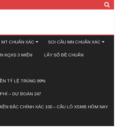
U MT CHUẨN XÁC
SOI CẦU MN CHUẨN XÁC
N KQXS 3 MIỀN
LẤY SỐ ĐỀ CHUẨN
 BAO LÔ MT VIP
SOI CẦU BAO LÔ MN VIP
 CẶP XÍU CHỦ MT
SOI CẦU CẶP XÍU CHỦ MN
VIP
IỀN TỶ LỆ TRÚNG 99%
ĐẶC BIỆT MT VIP
SOI CẦU GIẢI TÁM MN VIP
PHÍ – DỰ ĐOÁN 247
GIẢI TÁM MT VIP
SOI CẦU ĐẶC BIỆT MN VIP
MIỀN BẮC CHÍNH XÁC 100 – CẦU LÔ XSMB HÔM NAY
LÔ 3 SỐ MT VIP
SOI CẦU LÔ 3 SỐ MN VIP