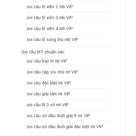
soi cầu lô xiên 2 mb VIP
soi cầu lô xiên 3 mb VIP
soi cầu lô xiên 4 mb VIP
soi cầu lô song thủ mb VIP
Soi cầu MT chuẩn xác
soi cầu bao lô mt VIP
soi cầu cặp xíu chủ mt VIP
soi cầu đặc biệt mt VIP
soi cầu giải tám mt VIP
soi cầu lô 3 số mt VIP
soi cầu sớ đầu đuôi giải 8 mt VIP
soi cầu sớ đầu đuôi giải đặc biệt mt VIP