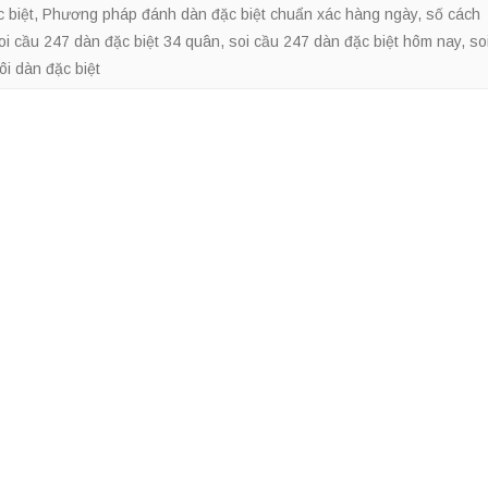
 biệt
,
Phương pháp đánh dàn đặc biệt chuẩn xác hàng ngày
,
số cách
oi cầu 247 dàn đặc biệt 34 quân
,
soi cầu 247 dàn đặc biệt hôm nay
,
so
SOI CẦU LÔ SONG THỦ
i dàn đặc biệt
MB VIP