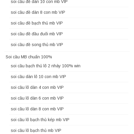
soi cầu đề dàn 10 con mb VIP
soi cầu đề dàn 8 con mb VIP
soi cầu đề bạch thủ mb VIP
soi cầu đề đầu đuôi mb VIP
soi cầu đề song thủ mb VIP
Soi cầu MB chuẩn 100%
soi cầu bạch thủ lô 2 nháy 100% win
soi cầu dàn lô 10 con mb VIP
soi cầu lô dàn 4 con mb VIP
soi cầu lô dàn 6 con mb VIP
soi cầu lô dàn 8 con mb VIP
soi cầu lô bạch thủ kép mb VIP
soi cầu lô bạch thủ mb VIP