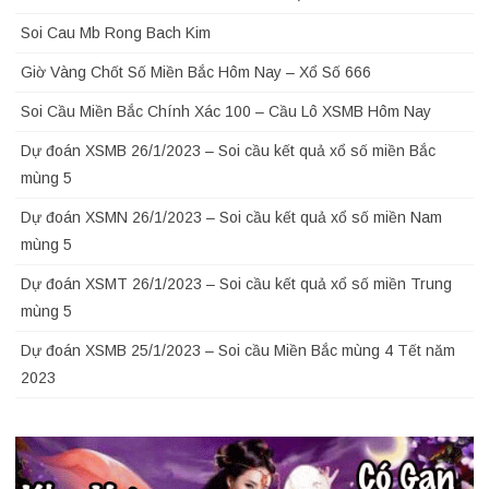
Soi Cau Mb Rong Bach Kim
Giờ Vàng Chốt Số Miền Bắc Hôm Nay – Xổ Số 666
Soi Cầu Miền Bắc Chính Xác 100 – Cầu Lô XSMB Hôm Nay
Dự đoán XSMB 26/1/2023 – Soi cầu kết quả xổ số miền Bắc
mùng 5
Dự đoán XSMN 26/1/2023 – Soi cầu kết quả xổ số miền Nam
mùng 5
Dự đoán XSMT 26/1/2023 – Soi cầu kết quả xổ số miền Trung
mùng 5
Dự đoán XSMB 25/1/2023 – Soi cầu Miền Bắc mùng 4 Tết năm
2023