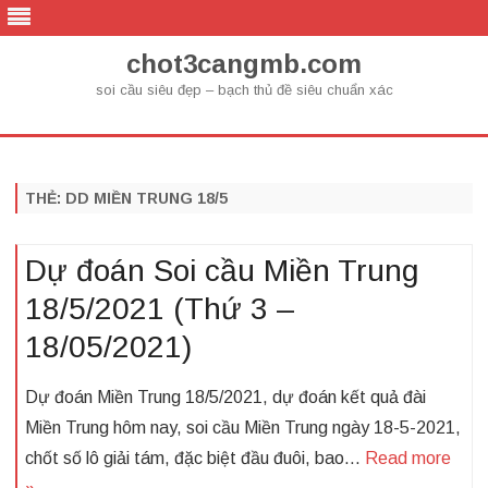
chot3cangmb.com
soi cầu siêu đẹp – bạch thủ đề siêu chuẩn xác
Skip
to
content
THẺ:
DD MIỀN TRUNG 18/5
Dự đoán Soi cầu Miền Trung
18/5/2021 (Thứ 3 –
18/05/2021)
Dự đoán Miền Trung 18/5/2021, dự đoán kết quả đài
Miền Trung hôm nay, soi cầu Miền Trung ngày 18-5-2021,
chốt số lô giải tám, đặc biệt đầu đuôi, bao…
Read more