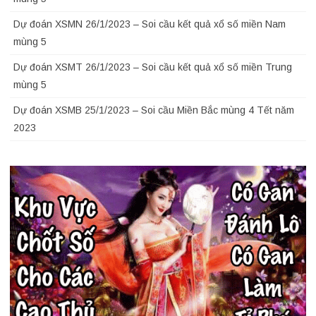
Dự đoán XSMN 26/1/2023 – Soi cầu kết quả xổ số miền Nam
mùng 5
Dự đoán XSMT 26/1/2023 – Soi cầu kết quả xổ số miền Trung
mùng 5
Dự đoán XSMB 25/1/2023 – Soi cầu Miền Bắc mùng 4 Tết năm
2023