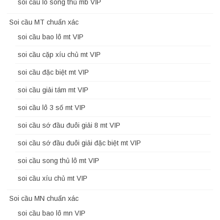
soi cầu lô song thủ mb VIP
Soi cầu MT chuẩn xác
soi cầu bao lô mt VIP
soi cầu cặp xíu chủ mt VIP
soi cầu đặc biệt mt VIP
soi cầu giải tám mt VIP
soi cầu lô 3 số mt VIP
soi cầu sớ đầu đuôi giải 8 mt VIP
soi cầu sớ đầu đuôi giải đặc biệt mt VIP
soi cầu song thủ lô mt VIP
soi cầu xíu chủ mt VIP
Soi cầu MN chuẩn xác
soi cầu bao lô mn VIP