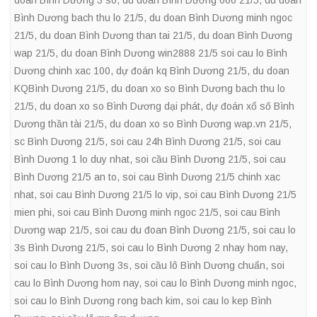
doan Bình Dương 3 so
,
du doan Bình Dương 666 21/5
,
du doan
Bình Dương bach thu lo 21/5
,
du doan Bình Dương minh ngoc
21/5
,
du doan Bình Dương than tai 21/5
,
du doan Bình Dương
wap 21/5
,
du doan Bình Dương win2888 21/5 soi cau lo Bình
Dương chinh xac 100
,
dự đoán kq Bình Dương 21/5
,
du doan
KQBình Dương 21/5
,
du doan xo so Bình Dương bach thu lo
21/5
,
du doan xo so Bình Dương dại phát
,
dự đoán xổ số Bình
Dương thần tài 21/5
,
du doan xo so Bình Dương wap.vn 21/5
,
sc Bình Dương 21/5
,
soi cau 24h Bình Dương 21/5
,
soi cau
Bình Dương 1 lo duy nhat
,
soi cầu Bình Dương 21/5
,
soi cau
Bình Dương 21/5 an to
,
soi cau Bình Dương 21/5 chinh xac
nhat
,
soi cau Bình Dương 21/5 lo vip
,
soi cau Bình Dương 21/5
mien phi
,
soi cau Bình Dương minh ngoc 21/5
,
soi cau Bình
Dương wap 21/5
,
soi cau du đoan Bình Dương 21/5
,
soi cau lo
3s Bình Dương 21/5
,
soi cau lo Bình Dương 2 nhay hom nay
,
soi cau lo Bình Dương 3s
,
soi cầu lô Bình Dương chuẩn
,
soi
cau lo Bình Dương hom nay
,
soi cau lo Bình Dương minh ngoc
,
soi cau lo Bình Dương rong bach kim
,
soi cau lo kep Bình