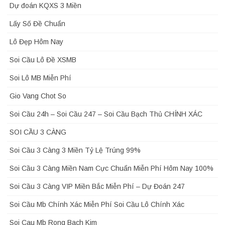
Dự đoán KQXS 3 Miền
Lấy Số Đề Chuẩn
Lô Đẹp Hôm Nay
Soi Cầu Lô Đề XSMB
Soi Lô MB Miễn Phí
Gio Vang Chot So
Soi Cầu 24h – Soi Cầu 247 – Soi Cầu Bạch Thủ CHÍNH XÁC
SOI CẦU 3 CÀNG
Soi Cầu 3 Càng 3 Miền Tỷ Lệ Trúng 99%
Soi Cầu 3 Càng Miền Nam Cực Chuẩn Miễn Phí Hôm Nay 100%
Soi Cầu 3 Càng VIP Miền Bắc Miễn Phí – Dự Đoán 247
Soi Cầu Mb Chính Xác Miễn Phí Soi Cầu Lô Chính Xác
Soi Cau Mb Rong Bach Kim