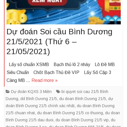
Dự đoán Soi cầu Bình Dương
21/5/2021 (Thứ 6 –
21/05/2021)
Lấy số chuẩn XSMB Bạch thủ lô 2 nháy Lô Đề MB
Siêu Chuẩn Chốt Bạch Thủ Đề VIP Lấy Số Cặp 3
Càng MB …
Read more »
Dự đoán KQXS 3 Miền
bi quyet soi cau 21/5 Bình
Dương
,
dd Bình Dương 21/5
,
du doan Bình Dương 21/5
,
dự
đoán Bình Dương 21/5 chính xác nhất
,
du doan Bình Dương
21/5 chuan nhat
,
du doan Bình Dương 21/5 co thuong
,
du doan
Bình Dương 21/5 dau duoi
,
du doan Bình Dương 21/5 vip
,
du