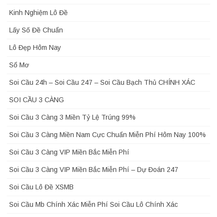
Kinh Nghiệm Lô Đề
Lấy Số Đề Chuẩn
Lô Đẹp Hôm Nay
Sổ Mơ
Soi Cầu 24h – Soi Cầu 247 – Soi Cầu Bạch Thủ CHÍNH XÁC
SOI CẦU 3 CÀNG
Soi Cầu 3 Càng 3 Miền Tỷ Lệ Trúng 99%
Soi Cầu 3 Càng Miền Nam Cực Chuẩn Miễn Phí Hôm Nay 100%
Soi Cầu 3 Càng VIP Miền Bắc Miễn Phí
Soi Cầu 3 Càng VIP Miền Bắc Miễn Phí – Dự Đoán 247
Soi Cầu Lô Đề XSMB
Soi Cầu Mb Chính Xác Miễn Phí Soi Cầu Lô Chính Xác