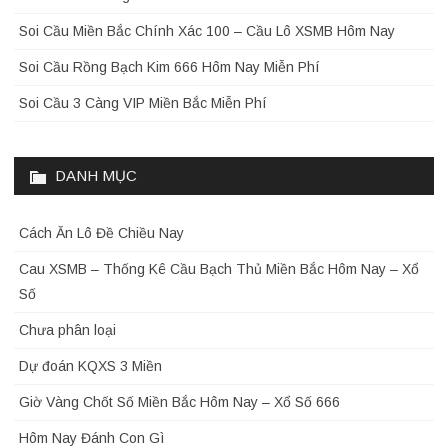
Soi Cầu Miền Bắc Chính Xác 100 – Cầu Lô XSMB Hôm Nay
Soi Cầu Rồng Bạch Kim 666 Hôm Nay Miễn Phí
Soi Cầu 3 Càng VIP Miền Bắc Miễn Phí
DANH MỤC
Cách Ăn Lô Đề Chiều Nay
Cau XSMB – Thống Kê Cầu Bạch Thủ Miền Bắc Hôm Nay – Xổ
Số
Chưa phân loại
Dự đoán KQXS 3 Miền
Giờ Vàng Chốt Số Miền Bắc Hôm Nay – Xổ Số 666
Hôm Nay Đánh Con Gì