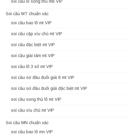
soi cầu lô song thủ mb VIP
Soi cầu MT chuẩn xác
soi cầu bao lô mt VIP
soi cầu cặp xíu chủ mt VIP
soi cầu đặc biệt mt VIP
soi cầu giải tám mt VIP
soi cầu lô 3 số mt VIP
soi cầu sớ đầu đuôi giải 8 mt VIP
soi cầu sớ đầu đuôi giải đặc biệt mt VIP
soi cầu song thủ lô mt VIP
soi cầu xíu chủ mt VIP
Soi cầu MN chuẩn xác
soi cầu bao lô mn VIP