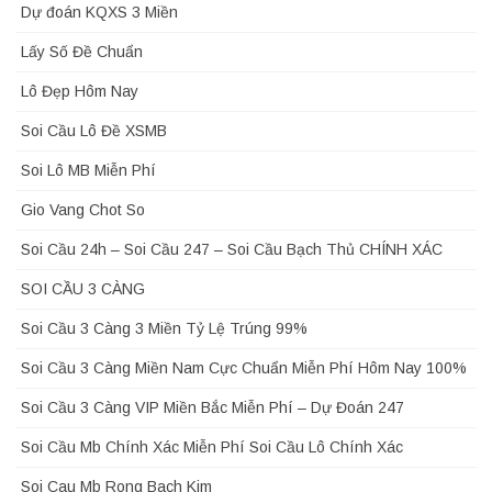
Dự đoán KQXS 3 Miền
Lấy Số Đề Chuẩn
Lô Đẹp Hôm Nay
Soi Cầu Lô Đề XSMB
Soi Lô MB Miễn Phí
Gio Vang Chot So
Soi Cầu 24h – Soi Cầu 247 – Soi Cầu Bạch Thủ CHÍNH XÁC
SOI CẦU 3 CÀNG
Soi Cầu 3 Càng 3 Miền Tỷ Lệ Trúng 99%
Soi Cầu 3 Càng Miền Nam Cực Chuẩn Miễn Phí Hôm Nay 100%
Soi Cầu 3 Càng VIP Miền Bắc Miễn Phí – Dự Đoán 247
Soi Cầu Mb Chính Xác Miễn Phí Soi Cầu Lô Chính Xác
Soi Cau Mb Rong Bach Kim