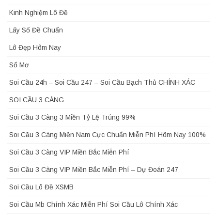
Kinh Nghiệm Lô Đề
Lấy Số Đề Chuẩn
Lô Đẹp Hôm Nay
Sổ Mơ
Soi Cầu 24h – Soi Cầu 247 – Soi Cầu Bạch Thủ CHÍNH XÁC
SOI CẦU 3 CÀNG
Soi Cầu 3 Càng 3 Miền Tỷ Lệ Trúng 99%
Soi Cầu 3 Càng Miền Nam Cực Chuẩn Miễn Phí Hôm Nay 100%
Soi Cầu 3 Càng VIP Miền Bắc Miễn Phí
Soi Cầu 3 Càng VIP Miền Bắc Miễn Phí – Dự Đoán 247
Soi Cầu Lô Đề XSMB
Soi Cầu Mb Chính Xác Miễn Phí Soi Cầu Lô Chính Xác