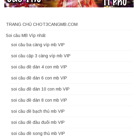
TRANG CHỦ CHOT3CANGMB.COM
Soi cầu MB Víp nhất
soi cầu ba càng víp mb VIP
soi cầu cặp 3 càng víp mb VIP
soi cầu đề dàn 4 con mb VIP
soi cầu đề dàn 6 con mb VIP
soi cầu đề dàn 10 con mb VIP
soi cầu đề dàn 8 con mb VIP
soi cầu đề bạch thủ mb VIP
soi cầu đề đầu đuôi mb VIP
soi cầu đề song thủ mb VIP