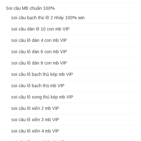
Soi cầu MB chuẩn 100%
soi cầu bạch thủ lô 2 nháy 100% win
soi cầu dàn lô 10 con mb VIP
soi cầu lô dàn 4 con mb VIP
soi cầu lô dàn 6 con mb VIP
soi cầu lô dàn 8 con mb VIP
soi cầu lô bạch thủ kép mb VIP
soi cầu lô bạch thủ mb VIP
soi cầu lô song thủ kép mb VIP
soi cầu lô xiên 2 mb VIP
soi cầu lô xiên 3 mb VIP
soi cầu lô xiên 4 mb VIP