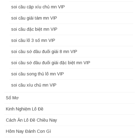
soi cầu cặp xíu chủ mn VIP
soi cầu giải tám mn VIP
soi cầu đặc biệt mn VIP
soi cầu lô 3 số mn VIP
soi cầu sớ đầu đuôi giải 8 mn VIP
soi cầu sớ đầu đuôi giải đặc biệt mn VIP
soi cầu song thủ lô mn VIP
soi cầu xíu chủ mn VIP
Sổ Mơ
Kinh Nghiệm Lô Đề
Cách Ăn Lô Đề Chiều Nay
Hôm Nay Đánh Con Gì