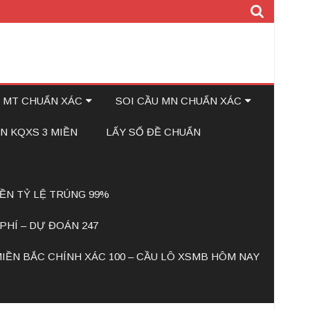
U MT CHUẨN XÁC
SOI CẦU MN CHUẨN XÁC
N KQXS 3 MIỀN
LẤY SỐ ĐỀ CHUẨN
 BAO LÔ MT VIP
SOI CẦU BAO LÔ MN VIP
 CẶP XÍU CHỦ MT
SOI CẦU CẶP XÍU CHỦ MN
VIP
IỀN TỶ LỆ TRÚNG 99%
ĐẶC BIỆT MT VIP
SOI CẦU GIẢI TÁM MN VIP
PHÍ – DỰ ĐOÁN 247
GIẢI TÁM MT VIP
SOI CẦU ĐẶC BIỆT MN VIP
MIỀN BẮC CHÍNH XÁC 100 – CẦU LÔ XSMB HÔM NAY
LÔ 3 SỐ MT VIP
SOI CẦU LÔ 3 SỐ MN VIP