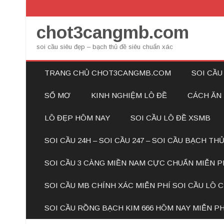
chot3cangmb.com
soi cầu siêu đẹp – bạch thủ đề siêu chuẩn xác
TRANG CHỦ CHOT3CANGMB.COM
SOI CẦU
SỔ MƠ
KINH NGHIỆM LÔ ĐỀ
CÁCH ĂN 
SOI CẦU 
VIP
LÔ ĐẸP HÔM NAY
SOI CẦU LÔ ĐỀ XSMB
SOI CẦU 
SOI CẦU 24H – SOI CẦU 247 – SOI CẦU BẠCH TH
MB VIP
SOI CẦU 3 CÀNG MIỀN NAM CỰC CHUẨN MIỄN P
SOI CẦU 
SOI CẦU MB CHÍNH XÁC MIỄN PHÍ SOI CẦU LÔ 
MB VIP
SOI CẦU RỒNG BẠCH KIM 666 HÔM NAY MIỄN PH
SOI CẦU 