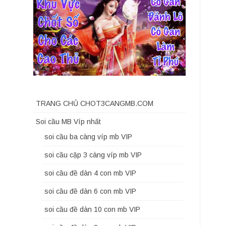
TRANG CHỦ CHOT3CANGMB.COM
Soi cầu MB Víp nhất
soi cầu ba càng víp mb VIP
soi cầu cặp 3 càng víp mb VIP
soi cầu đề dàn 4 con mb VIP
soi cầu đề dàn 6 con mb VIP
soi cầu đề dàn 10 con mb VIP