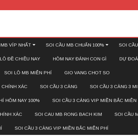
Skip
 MB VÍP NHẤT
SOI CẦU MB CHUẨN 100%
SOI CẦ
to
content
LÔ ĐỀ CHIỀU NAY
HÔM NAY ĐÁNH CON GÌ
DỰ ĐOÁ
BA CÀNG VÍP MB
SOI CẦU BẠCH THỦ LÔ 2
SOI CẦU
NHÁY 100% WIN
SOI LÔ MB MIỄN PHÍ
GIO VANG CHOT SO
SOI CẦU
CẶP 3 CÀNG VÍP
SOI CẦU DÀN LÔ 10 CON
VIP
Ủ CHÍNH XÁC
SOI CẦU 3 CÀNG
SOI CẦU 3 CÀNG 3 M
MB VIP
SOI CẦU 
HÍ HÔM NAY 100%
SOI CẦU 3 CÀNG VIP MIỀN BẮC MIỄN 
ĐỀ DÀN 4 CON
SOI CẦU LÔ DÀN 4 CON
SOI CẦU 
CHÍNH XÁC
SOI CAU MB RONG BACH KIM
SOI CẦU 
MB VIP
SOI CẦU 
Í
SOI CẦU 3 CÀNG VIP MIỀN BẮC MIỄN PHÍ
ĐỀ DÀN 6 CON
SOI CẦU LÔ DÀN 6 CON