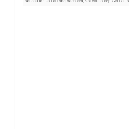
soi cau lo Gia Lai rong bach kim
,
soi cau lo kep Gia Lai
,
s