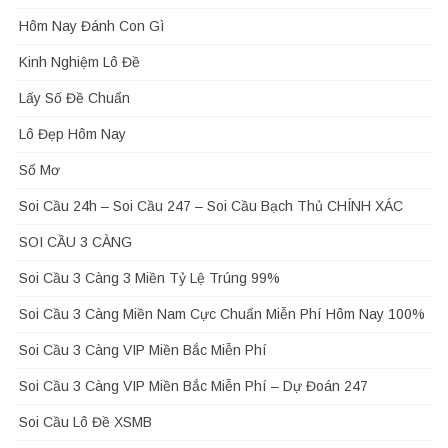
Hôm Nay Đánh Con Gì
Kinh Nghiệm Lô Đề
Lấy Số Đề Chuẩn
Lô Đẹp Hôm Nay
Sổ Mơ
Soi Cầu 24h – Soi Cầu 247 – Soi Cầu Bạch Thủ CHÍNH XÁC
SOI CẦU 3 CÀNG
Soi Cầu 3 Càng 3 Miền Tỷ Lệ Trúng 99%
Soi Cầu 3 Càng Miền Nam Cực Chuẩn Miễn Phí Hôm Nay 100%
Soi Cầu 3 Càng VIP Miền Bắc Miễn Phí
Soi Cầu 3 Càng VIP Miền Bắc Miễn Phí – Dự Đoán 247
Soi Cầu Lô Đề XSMB