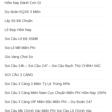
Hôm Nay Đánh Con Gì
Dự đoán KQXS 3 Miền
Lấy Số Đề Chuẩn
Lô Đẹp Hôm Nay
Soi Cầu Lô Đề XSMB
Soi Lô MB Miễn Phí
Gio Vang Chot So
Soi Cầu 24h – Soi Cầu 247 – Soi Cầu Bạch Thủ CHÍNH XÁC
SOI CẦU 3 CÀNG
Soi Cầu 3 Càng 3 Miền Tỷ Lệ Trúng 99%
Soi Cầu 3 Càng Miền Nam Cực Chuẩn Miễn Phí Hôm Nay 100%
Soi Cầu 3 Càng VIP Miền Bắc Miễn Phí – Dự Đoán 247
Soi Cầu Mb Chính Xác Miễn Phí Soi Cầu Lô Chính Xác