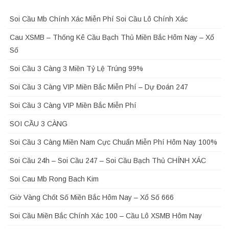
Soi Cầu Mb Chính Xác Miễn Phí Soi Cầu Lô Chính Xác
Cau XSMB – Thống Kê Cầu Bạch Thủ Miền Bắc Hôm Nay – Xổ
Số
Soi Cầu 3 Càng 3 Miền Tỷ Lệ Trúng 99%
Soi Cầu 3 Càng VIP Miền Bắc Miễn Phí – Dự Đoán 247
Soi Cầu 3 Càng VIP Miền Bắc Miễn Phí
SOI CẦU 3 CÀNG
Soi Cầu 3 Càng Miền Nam Cực Chuẩn Miễn Phí Hôm Nay 100%
Soi Cầu 24h – Soi Cầu 247 – Soi Cầu Bạch Thủ CHÍNH XÁC
Soi Cau Mb Rong Bach Kim
Giờ Vàng Chốt Số Miền Bắc Hôm Nay – Xổ Số 666
Soi Cầu Miền Bắc Chính Xác 100 – Cầu Lô XSMB Hôm Nay