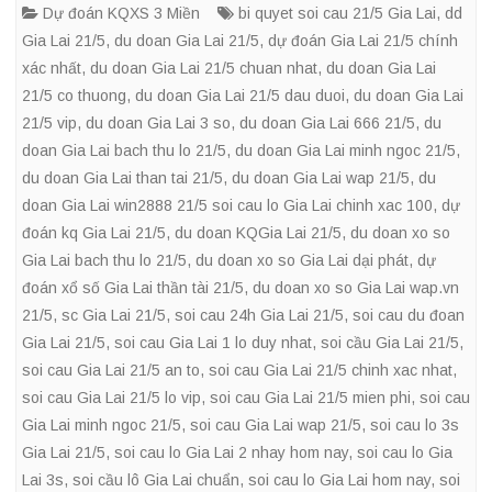
Dự đoán KQXS 3 Miền
bi quyet soi cau 21/5 Gia Lai
,
dd
Gia Lai 21/5
,
du doan Gia Lai 21/5
,
dự đoán Gia Lai 21/5 chính
xác nhất
,
du doan Gia Lai 21/5 chuan nhat
,
du doan Gia Lai
21/5 co thuong
,
du doan Gia Lai 21/5 dau duoi
,
du doan Gia Lai
21/5 vip
,
du doan Gia Lai 3 so
,
du doan Gia Lai 666 21/5
,
du
doan Gia Lai bach thu lo 21/5
,
du doan Gia Lai minh ngoc 21/5
,
du doan Gia Lai than tai 21/5
,
du doan Gia Lai wap 21/5
,
du
doan Gia Lai win2888 21/5 soi cau lo Gia Lai chinh xac 100
,
dự
đoán kq Gia Lai 21/5
,
du doan KQGia Lai 21/5
,
du doan xo so
Gia Lai bach thu lo 21/5
,
du doan xo so Gia Lai dại phát
,
dự
đoán xổ số Gia Lai thần tài 21/5
,
du doan xo so Gia Lai wap.vn
21/5
,
sc Gia Lai 21/5
,
soi cau 24h Gia Lai 21/5
,
soi cau du đoan
Gia Lai 21/5
,
soi cau Gia Lai 1 lo duy nhat
,
soi cầu Gia Lai 21/5
,
soi cau Gia Lai 21/5 an to
,
soi cau Gia Lai 21/5 chinh xac nhat
,
soi cau Gia Lai 21/5 lo vip
,
soi cau Gia Lai 21/5 mien phi
,
soi cau
Gia Lai minh ngoc 21/5
,
soi cau Gia Lai wap 21/5
,
soi cau lo 3s
Gia Lai 21/5
,
soi cau lo Gia Lai 2 nhay hom nay
,
soi cau lo Gia
Lai 3s
,
soi cầu lô Gia Lai chuẩn
,
soi cau lo Gia Lai hom nay
,
soi