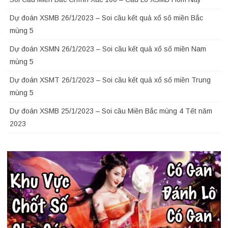
Dự đoán XSMB 26/1/2023 – Soi cầu kết quả xổ số miền Bắc
mùng 5
Dự đoán XSMN 26/1/2023 – Soi cầu kết quả xổ số miền Nam
mùng 5
Dự đoán XSMT 26/1/2023 – Soi cầu kết quả xổ số miền Trung
mùng 5
Dự đoán XSMB 25/1/2023 – Soi cầu Miền Bắc mùng 4 Tết năm
2023