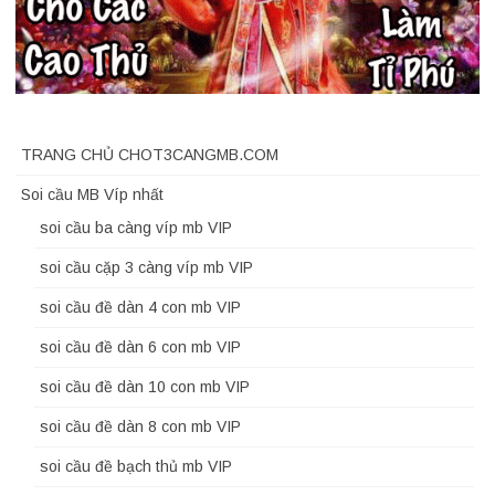
TRANG CHỦ CHOT3CANGMB.COM
Soi cầu MB Víp nhất
soi cầu ba càng víp mb VIP
soi cầu cặp 3 càng víp mb VIP
soi cầu đề dàn 4 con mb VIP
soi cầu đề dàn 6 con mb VIP
soi cầu đề dàn 10 con mb VIP
soi cầu đề dàn 8 con mb VIP
soi cầu đề bạch thủ mb VIP