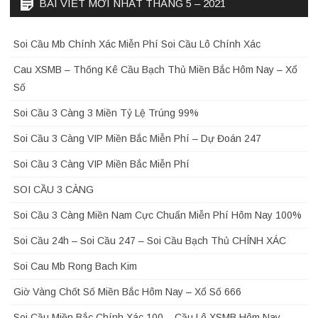
BÀI VIẾT MỚI NHẤT THÁNG 5 – 2021
Soi Cầu Mb Chính Xác Miễn Phí Soi Cầu Lô Chính Xác
Cau XSMB – Thống Kê Cầu Bạch Thủ Miền Bắc Hôm Nay – Xổ
Số
Soi Cầu 3 Càng 3 Miền Tỷ Lệ Trúng 99%
Soi Cầu 3 Càng VIP Miền Bắc Miễn Phí – Dự Đoán 247
Soi Cầu 3 Càng VIP Miền Bắc Miễn Phí
SOI CẦU 3 CÀNG
Soi Cầu 3 Càng Miền Nam Cực Chuẩn Miễn Phí Hôm Nay 100%
Soi Cầu 24h – Soi Cầu 247 – Soi Cầu Bạch Thủ CHÍNH XÁC
Soi Cau Mb Rong Bach Kim
Giờ Vàng Chốt Số Miền Bắc Hôm Nay – Xổ Số 666
Soi Cầu Miền Bắc Chính Xác 100 – Cầu Lô XSMB Hôm Nay