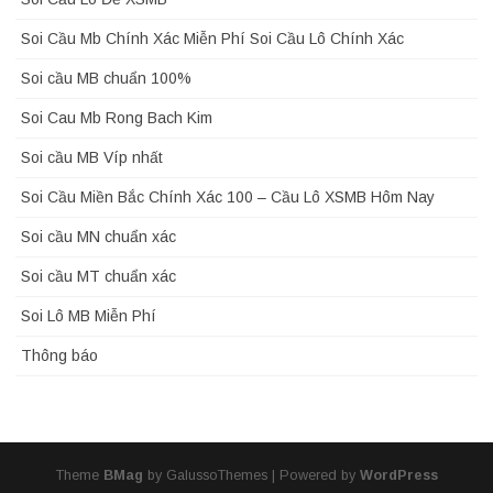
Soi Cầu Mb Chính Xác Miễn Phí Soi Cầu Lô Chính Xác
Soi cầu MB chuẩn 100%
Soi Cau Mb Rong Bach Kim
Soi cầu MB Víp nhất
Soi Cầu Miền Bắc Chính Xác 100 – Cầu Lô XSMB Hôm Nay
Soi cầu MN chuẩn xác
Soi cầu MT chuẩn xác
Soi Lô MB Miễn Phí
Thông báo
Theme
BMag
by GalussoThemes | Powered by
WordPress