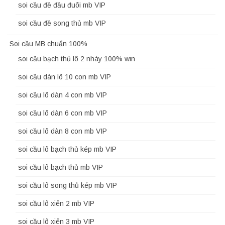
soi cầu đề đầu đuôi mb VIP
soi cầu đề song thủ mb VIP
Soi cầu MB chuẩn 100%
soi cầu bạch thủ lô 2 nháy 100% win
soi cầu dàn lô 10 con mb VIP
soi cầu lô dàn 4 con mb VIP
soi cầu lô dàn 6 con mb VIP
soi cầu lô dàn 8 con mb VIP
soi cầu lô bạch thủ kép mb VIP
soi cầu lô bạch thủ mb VIP
soi cầu lô song thủ kép mb VIP
soi cầu lô xiên 2 mb VIP
soi cầu lô xiên 3 mb VIP