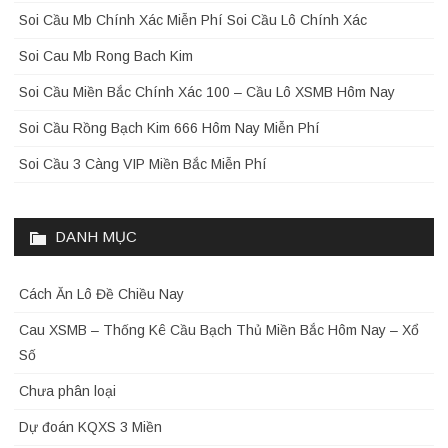
Soi Cầu Mb Chính Xác Miễn Phí Soi Cầu Lô Chính Xác
Soi Cau Mb Rong Bach Kim
Soi Cầu Miền Bắc Chính Xác 100 – Cầu Lô XSMB Hôm Nay
Soi Cầu Rồng Bạch Kim 666 Hôm Nay Miễn Phí
Soi Cầu 3 Càng VIP Miền Bắc Miễn Phí
DANH MỤC
Cách Ăn Lô Đề Chiều Nay
Cau XSMB – Thống Kê Cầu Bạch Thủ Miền Bắc Hôm Nay – Xổ
Số
Chưa phân loại
Dự đoán KQXS 3 Miền