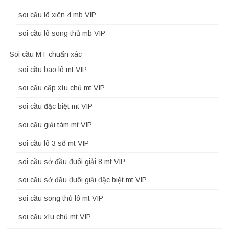
soi cầu lô xiên 4 mb VIP
soi cầu lô song thủ mb VIP
Soi cầu MT chuẩn xác
soi cầu bao lô mt VIP
soi cầu cặp xíu chủ mt VIP
soi cầu đặc biệt mt VIP
soi cầu giải tám mt VIP
soi cầu lô 3 số mt VIP
soi cầu sớ đầu đuôi giải 8 mt VIP
soi cầu sớ đầu đuôi giải đặc biệt mt VIP
soi cầu song thủ lô mt VIP
soi cầu xíu chủ mt VIP