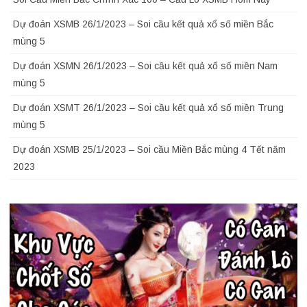
Dự đoán XSMB 26/1/2023 – Soi cầu kết quả xổ số miền Bắc
mùng 5
Dự đoán XSMN 26/1/2023 – Soi cầu kết quả xổ số miền Nam
mùng 5
Dự đoán XSMT 26/1/2023 – Soi cầu kết quả xổ số miền Trung
mùng 5
Dự đoán XSMB 25/1/2023 – Soi cầu Miền Bắc mùng 4 Tết năm
2023