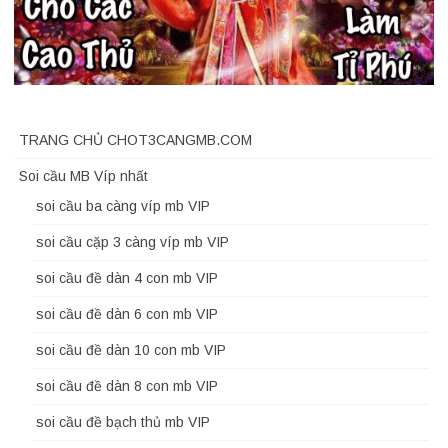
TRANG CHỦ CHOT3CANGMB.COM
Soi cầu MB Víp nhất
soi cầu ba càng víp mb VIP
soi cầu cặp 3 càng víp mb VIP
soi cầu đề dàn 4 con mb VIP
soi cầu đề dàn 6 con mb VIP
soi cầu đề dàn 10 con mb VIP
soi cầu đề dàn 8 con mb VIP
soi cầu đề bạch thủ mb VIP