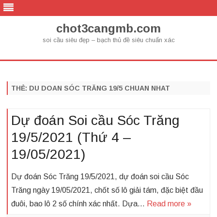
chot3cangmb.com
soi cầu siêu đẹp – bạch thủ đề siêu chuẩn xác
Skip
to
content
THẺ:
DU DOAN SÓC TRĂNG 19/5 CHUAN NHAT
Dự đoán Soi cầu Sóc Trăng
19/5/2021 (Thứ 4 –
19/05/2021)
Dự đoán Sóc Trăng 19/5/2021, dự đoán soi cầu Sóc
Trăng ngày 19/05/2021, chốt số lô giải tám, đặc biệt đầu
đuôi, bao lô 2 số chính xác nhất. Dựa…
Read more »