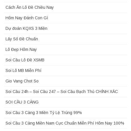
Cách Ăn Lô Đề Chiều Nay
Hôm Nay Đánh Con Gì
Dự đoán KQXS 3 Miền
Lấy Số Đề Chuẩn
Lô Đẹp Hôm Nay
Soi Cầu Lô Đề XSMB
Soi Lô MB Miễn Phí
Gio Vang Chot So
Soi Cầu 24h – Soi Cầu 247 – Soi Cầu Bạch Thủ CHÍNH XÁC
SOI CẦU 3 CÀNG
Soi Cầu 3 Càng 3 Miền Tỷ Lệ Trúng 99%
Soi Cầu 3 Càng Miền Nam Cực Chuẩn Miễn Phí Hôm Nay 100%