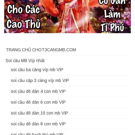
TRANG CHỦ CHOT3CANGMB.COM
Soi cầu MB Víp nhất
soi cầu ba càng víp mb VIP
soi cầu cặp 3 càng víp mb VIP
soi cầu đề dàn 4 con mb VIP
soi cầu đề dàn 6 con mb VIP
soi cầu đề dàn 10 con mb VIP
soi cầu đề dàn 8 con mb VIP
soi cầu đề bạch thủ mb VIP