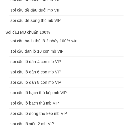
soi cầu đề đầu đuôi mb VIP
soi cầu đề song thủ mb VIP
Soi cầu MB chuẩn 100%
soi cầu bạch thủ lô 2 nháy 100% win
soi cầu dàn lô 10 con mb VIP
soi cầu lô dàn 4 con mb VIP
soi cầu lô dàn 6 con mb VIP
soi cầu lô dàn 8 con mb VIP
soi cầu lô bạch thủ kép mb VIP
soi cầu lô bạch thủ mb VIP
soi cầu lô song thủ kép mb VIP
soi cầu lô xiên 2 mb VIP