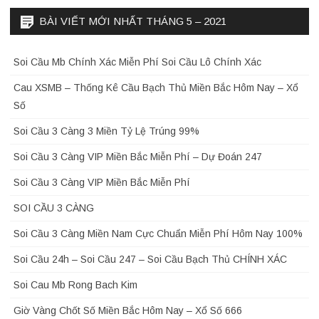
BÀI VIẾT MỚI NHẤT THÁNG 5 – 2021
Soi Cầu Mb Chính Xác Miễn Phí Soi Cầu Lô Chính Xác
Cau XSMB – Thống Kê Cầu Bạch Thủ Miền Bắc Hôm Nay – Xổ
Số
Soi Cầu 3 Càng 3 Miền Tỷ Lệ Trúng 99%
Soi Cầu 3 Càng VIP Miền Bắc Miễn Phí – Dự Đoán 247
Soi Cầu 3 Càng VIP Miền Bắc Miễn Phí
SOI CẦU 3 CÀNG
Soi Cầu 3 Càng Miền Nam Cực Chuẩn Miễn Phí Hôm Nay 100%
Soi Cầu 24h – Soi Cầu 247 – Soi Cầu Bạch Thủ CHÍNH XÁC
Soi Cau Mb Rong Bach Kim
Giờ Vàng Chốt Số Miền Bắc Hôm Nay – Xổ Số 666