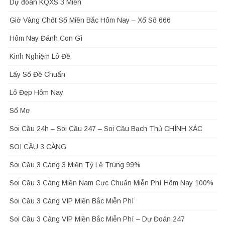
Dự đoán KQXS 3 Miền
Giờ Vàng Chốt Số Miền Bắc Hôm Nay – Xổ Số 666
Hôm Nay Đánh Con Gì
Kinh Nghiệm Lô Đề
Lấy Số Đề Chuẩn
Lô Đẹp Hôm Nay
Sổ Mơ
Soi Cầu 24h – Soi Cầu 247 – Soi Cầu Bạch Thủ CHÍNH XÁC
SOI CẦU 3 CÀNG
Soi Cầu 3 Càng 3 Miền Tỷ Lệ Trúng 99%
Soi Cầu 3 Càng Miền Nam Cực Chuẩn Miễn Phí Hôm Nay 100%
Soi Cầu 3 Càng VIP Miền Bắc Miễn Phí
Soi Cầu 3 Càng VIP Miền Bắc Miễn Phí – Dự Đoán 247