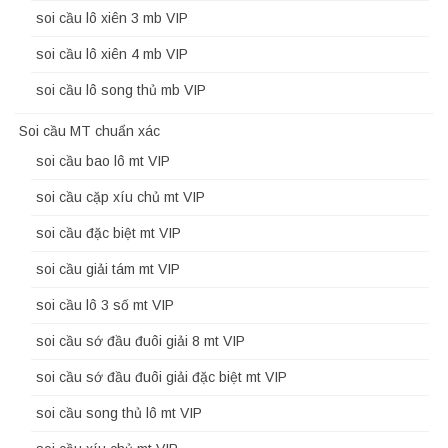
soi cầu lô xiên 3 mb VIP
soi cầu lô xiên 4 mb VIP
soi cầu lô song thủ mb VIP
Soi cầu MT chuẩn xác
soi cầu bao lô mt VIP
soi cầu cặp xíu chủ mt VIP
soi cầu đặc biệt mt VIP
soi cầu giải tám mt VIP
soi cầu lô 3 số mt VIP
soi cầu sớ đầu đuôi giải 8 mt VIP
soi cầu sớ đầu đuôi giải đặc biệt mt VIP
soi cầu song thủ lô mt VIP