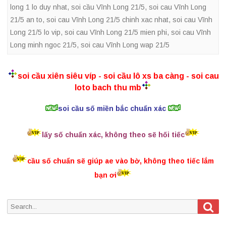
long 1 lo duy nhat
,
soi cầu Vĩnh Long 21/5
,
soi cau Vĩnh Long
21/5 an to
,
soi cau Vĩnh Long 21/5 chinh xac nhat
,
soi cau Vĩnh
Long 21/5 lo vip
,
soi cau Vĩnh Long 21/5 mien phi
,
soi cau Vĩnh
Long minh ngoc 21/5
,
soi cau Vĩnh Long wap 21/5
soi cầu xiên siêu víp - soi cầu lô xs ba càng - soi cau
loto bach thu mb
soi cầu số miền bắc chuẩn xác
lấy số chuẩn xác, không theo sẽ hối tiếc
cầu số chuẩn sẽ giúp ae vào bờ, không theo tiếc lắm
bạn ơi
Sea
Search
for: