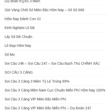
Dự đoán KQXS 3 Miền
Giờ Vàng Chốt Số Miền Bắc Hôm Nay – Xổ Số 666
Hôm Nay Đánh Con Gì
Kinh Nghiệm Lô Đề
Lấy Số Đề Chuẩn
Lô Đẹp Hôm Nay
Sổ Mơ
Soi Cầu 24h – Soi Cầu 247 – Soi Cầu Bạch Thủ CHÍNH XÁC
SOI CẦU 3 CÀNG
Soi Cầu 3 Càng 3 Miền Tỷ Lệ Trúng 99%
Soi Cầu 3 Càng Miền Nam Cực Chuẩn Miễn Phí Hôm Nay 100%
Soi Cầu 3 Càng VIP Miền Bắc Miễn Phí
Soi Cầu 3 Càng VIP Miền Bắc Miễn Phí – Dự Đoán 247