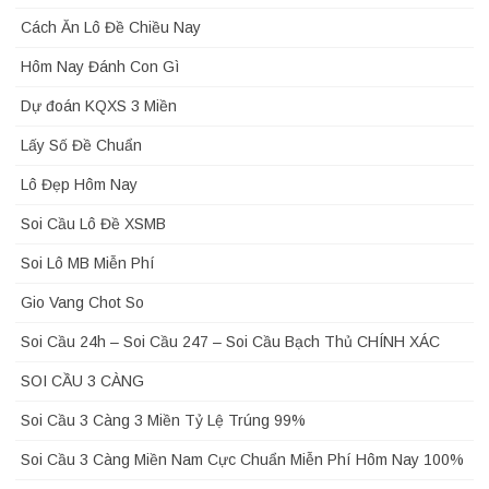
Cách Ăn Lô Đề Chiều Nay
Hôm Nay Đánh Con Gì
Dự đoán KQXS 3 Miền
Lấy Số Đề Chuẩn
Lô Đẹp Hôm Nay
Soi Cầu Lô Đề XSMB
Soi Lô MB Miễn Phí
Gio Vang Chot So
Soi Cầu 24h – Soi Cầu 247 – Soi Cầu Bạch Thủ CHÍNH XÁC
SOI CẦU 3 CÀNG
Soi Cầu 3 Càng 3 Miền Tỷ Lệ Trúng 99%
Soi Cầu 3 Càng Miền Nam Cực Chuẩn Miễn Phí Hôm Nay 100%