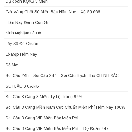
Dự đoán KQXS 3 Miền
Giờ Vàng Chốt Số Miền Bắc Hôm Nay – Xổ Số 666
Hôm Nay Đánh Con Gì
Kinh Nghiệm Lô Đề
Lấy Số Đề Chuẩn
Lô Đẹp Hôm Nay
Sổ Mơ
Soi Cầu 24h – Soi Cầu 247 – Soi Cầu Bạch Thủ CHÍNH XÁC
SOI CẦU 3 CÀNG
Soi Cầu 3 Càng 3 Miền Tỷ Lệ Trúng 99%
Soi Cầu 3 Càng Miền Nam Cực Chuẩn Miễn Phí Hôm Nay 100%
Soi Cầu 3 Càng VIP Miền Bắc Miễn Phí
Soi Cầu 3 Càng VIP Miền Bắc Miễn Phí – Dự Đoán 247