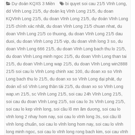
Dự đoán KQXS 3 Miền
bi quyet soi cau 21/5 Vĩnh Long
,
dd Vĩnh Long 21/5
,
dự đoán kq Vĩnh Long 21/5
,
du doan
KQVĩnh Long 21/5
,
du doan Vĩnh Long 21/5
,
dự đoán Vĩnh Long
21/5 chính xác nhất
,
du doan Vĩnh Long 21/5 chuan nhat
,
du
doan Vĩnh Long 21/5 co thuong
,
du doan Vĩnh Long 21/5 dau
duoi
,
du doan Vĩnh Long 21/5 vip
,
du doan vĩnh long 3 so
,
du
doan Vĩnh Long 666 21/5
,
du doan Vĩnh Long bach thu lo 21/5
,
du doan Vĩnh Long minh ngoc 21/5
,
du doan Vĩnh Long than tai
21/5
,
du doan Vĩnh Long wap 21/5
,
du doan Vĩnh Long win2888
21/5 soi cau lo Vĩnh Long chinh xac 100
,
du doan xo so Vĩnh
Long bach thu lo 21/5
,
du doan xo so Vĩnh Long dại phát
,
dự
đoán xổ số Vĩnh Long thần tài 21/5
,
du doan xo so Vĩnh Long
wap.vn 21/5
,
sc Vĩnh Long 21/5
,
soi cau 24h Vĩnh Long 21/5
,
soi cau du đoan Vĩnh Long 21/5
,
soi cau lo 3s Vĩnh Long 21/5
,
soi cau lo kep vĩnh long
,
soi cầu lô mn âm dương
,
soi cau lo
vĩnh long 2 nhay hom nay
,
soi cau lo vĩnh long 3s
,
soi cầu lô
vĩnh long chuẩn
,
soi cau lo vĩnh long hom nay
,
soi cau lo vĩnh
long minh ngoc
,
soi cau lo vĩnh long rong bach kim
,
soi cau vĩnh