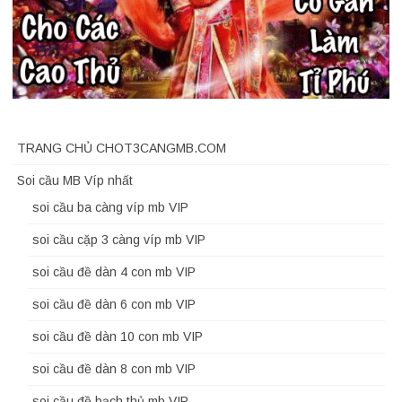
TRANG CHỦ CHOT3CANGMB.COM
Soi cầu MB Víp nhất
soi cầu ba càng víp mb VIP
soi cầu cặp 3 càng víp mb VIP
soi cầu đề dàn 4 con mb VIP
soi cầu đề dàn 6 con mb VIP
soi cầu đề dàn 10 con mb VIP
soi cầu đề dàn 8 con mb VIP
soi cầu đề bạch thủ mb VIP