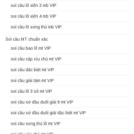
soi cầu lô xiên 3 mb VIP
soi cầu lô xiên 4 mb VIP
soi cầu lô song thủ mb VIP
Soi cầu MT chuẩn xác
soi cầu bao lô mt VIP
soi cầu cặp xíu chủ mt VIP
soi cầu đặc biệt mt VIP
soi cầu giải tám mt VIP
soi cầu lô 3 số mt VIP
soi cầu sớ đầu đuôi giải 8 mt VIP
soi cầu sớ đầu đuôi giải đặc biệt mt VIP
soi cầu song thủ lô mt VIP