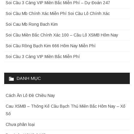
Soi Cầu 3 Càng VIP Miền Bắc Miễn Phí – Dự Đoán 247
Soi Cầu Mb Chính Xác Miễn Phí Soi Cầu Lô Chính Xác
Soi Cau Mb Rong Bach Kim
Soi Cầu Miền Bắc Chính Xác 100 – Cầu Lô XSMB Hôm Nay
Soi Cầu Rồng Bạch Kim 666 Hôm Nay Miễn Phí
Soi Cầu 3 Càng VIP Miền Bắc Miễn Phí
DANH MỤC
Cách Ăn Lô Đề Chiều Nay
Cau XSMB – Thống Kê Cầu Bạch Thủ Miền Bắc Hôm Nay – Xổ
Số
Chưa phân loại