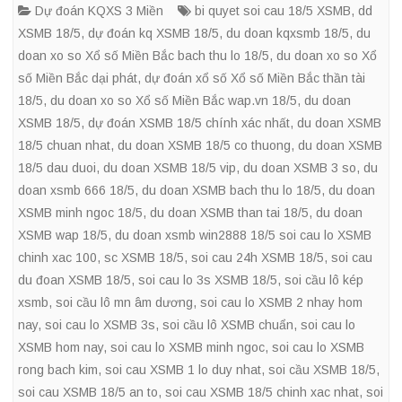
Dự đoán KQXS 3 Miền
bi quyet soi cau 18/5 XSMB
,
dd
XSMB 18/5
,
dự đoán kq XSMB 18/5
,
du doan kqxsmb 18/5
,
du
doan xo so Xổ số Miền Bắc bach thu lo 18/5
,
du doan xo so Xổ
số Miền Bắc dại phát
,
dự đoán xổ số Xổ số Miền Bắc thần tài
18/5
,
du doan xo so Xổ số Miền Bắc wap.vn 18/5
,
du doan
XSMB 18/5
,
dự đoán XSMB 18/5 chính xác nhất
,
du doan XSMB
18/5 chuan nhat
,
du doan XSMB 18/5 co thuong
,
du doan XSMB
18/5 dau duoi
,
du doan XSMB 18/5 vip
,
du doan XSMB 3 so
,
du
doan xsmb 666 18/5
,
du doan XSMB bach thu lo 18/5
,
du doan
XSMB minh ngoc 18/5
,
du doan XSMB than tai 18/5
,
du doan
XSMB wap 18/5
,
du doan xsmb win2888 18/5 soi cau lo XSMB
chinh xac 100
,
sc XSMB 18/5
,
soi cau 24h XSMB 18/5
,
soi cau
du đoan XSMB 18/5
,
soi cau lo 3s XSMB 18/5
,
soi cầu lô kép
xsmb
,
soi cầu lô mn âm dương
,
soi cau lo XSMB 2 nhay hom
nay
,
soi cau lo XSMB 3s
,
soi cầu lô XSMB chuẩn
,
soi cau lo
XSMB hom nay
,
soi cau lo XSMB minh ngoc
,
soi cau lo XSMB
rong bach kim
,
soi cau XSMB 1 lo duy nhat
,
soi cầu XSMB 18/5
,
soi cau XSMB 18/5 an to
,
soi cau XSMB 18/5 chinh xac nhat
,
soi