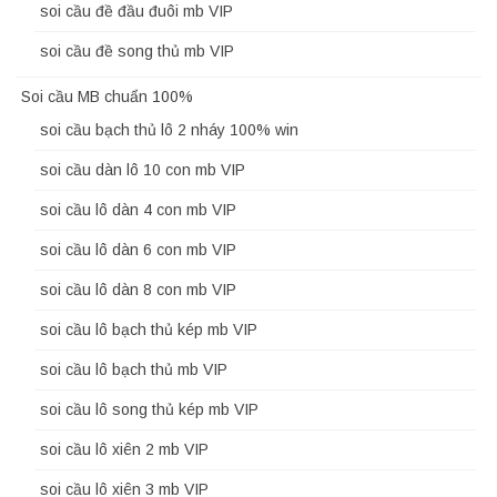
soi cầu đề đầu đuôi mb VIP
soi cầu đề song thủ mb VIP
Soi cầu MB chuẩn 100%
soi cầu bạch thủ lô 2 nháy 100% win
soi cầu dàn lô 10 con mb VIP
soi cầu lô dàn 4 con mb VIP
soi cầu lô dàn 6 con mb VIP
soi cầu lô dàn 8 con mb VIP
soi cầu lô bạch thủ kép mb VIP
soi cầu lô bạch thủ mb VIP
soi cầu lô song thủ kép mb VIP
soi cầu lô xiên 2 mb VIP
soi cầu lô xiên 3 mb VIP