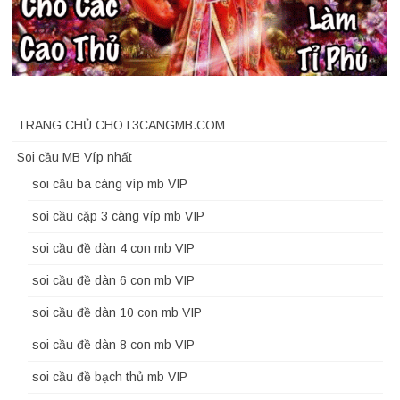
TRANG CHỦ CHOT3CANGMB.COM
Soi cầu MB Víp nhất
soi cầu ba càng víp mb VIP
soi cầu cặp 3 càng víp mb VIP
soi cầu đề dàn 4 con mb VIP
soi cầu đề dàn 6 con mb VIP
soi cầu đề dàn 10 con mb VIP
soi cầu đề dàn 8 con mb VIP
soi cầu đề bạch thủ mb VIP