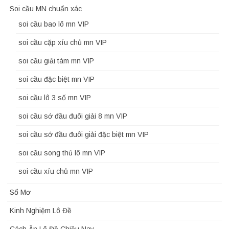
Soi cầu MN chuẩn xác
soi cầu bao lô mn VIP
soi cầu cặp xíu chủ mn VIP
soi cầu giải tám mn VIP
soi cầu đặc biệt mn VIP
soi cầu lô 3 số mn VIP
soi cầu sớ đầu đuôi giải 8 mn VIP
soi cầu sớ đầu đuôi giải đặc biệt mn VIP
soi cầu song thủ lô mn VIP
soi cầu xíu chủ mn VIP
Sổ Mơ
Kinh Nghiệm Lô Đề