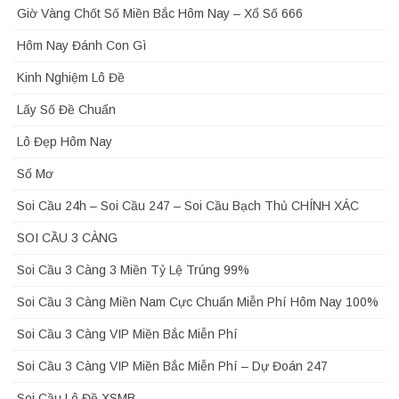
Giờ Vàng Chốt Số Miền Bắc Hôm Nay – Xổ Số 666
Hôm Nay Đánh Con Gì
Kinh Nghiệm Lô Đề
Lấy Số Đề Chuẩn
Lô Đẹp Hôm Nay
Sổ Mơ
Soi Cầu 24h – Soi Cầu 247 – Soi Cầu Bạch Thủ CHÍNH XÁC
SOI CẦU 3 CÀNG
Soi Cầu 3 Càng 3 Miền Tỷ Lệ Trúng 99%
Soi Cầu 3 Càng Miền Nam Cực Chuẩn Miễn Phí Hôm Nay 100%
Soi Cầu 3 Càng VIP Miền Bắc Miễn Phí
Soi Cầu 3 Càng VIP Miền Bắc Miễn Phí – Dự Đoán 247
Soi Cầu Lô Đề XSMB