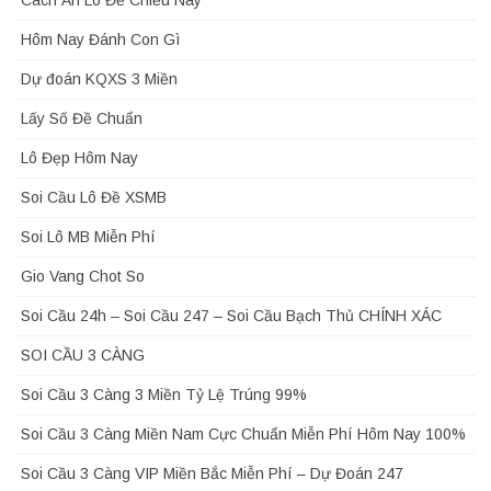
Cách Ăn Lô Đề Chiều Nay
Hôm Nay Đánh Con Gì
Dự đoán KQXS 3 Miền
Lấy Số Đề Chuẩn
Lô Đẹp Hôm Nay
Soi Cầu Lô Đề XSMB
Soi Lô MB Miễn Phí
Gio Vang Chot So
Soi Cầu 24h – Soi Cầu 247 – Soi Cầu Bạch Thủ CHÍNH XÁC
SOI CẦU 3 CÀNG
Soi Cầu 3 Càng 3 Miền Tỷ Lệ Trúng 99%
Soi Cầu 3 Càng Miền Nam Cực Chuẩn Miễn Phí Hôm Nay 100%
Soi Cầu 3 Càng VIP Miền Bắc Miễn Phí – Dự Đoán 247