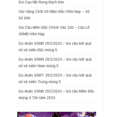
Soi Cau Mb Rong Bach Kim
Giờ Vàng Chốt Số Miền Bắc Hôm Nay – Xổ
Số 666
Soi Cầu Miền Bắc Chính Xác 100 – Cầu Lô
XSMB Hôm Nay
Dự đoán XSMB 26/1/2023 – Soi cầu kết quả
xổ số miền Bắc mùng 5
Dự đoán XSMN 26/1/2023 – Soi cầu kết quả
xổ số miền Nam mùng 5
Dự đoán XSMT 26/1/2023 – Soi cầu kết quả
xổ số miền Trung mùng 5
Dự đoán XSMB 25/1/2023 – Soi cầu Miền Bắc
mùng 4 Tết năm 2023