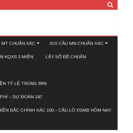
U MT CHUẨN XÁC
SOI CẦU MN CHUẨN XÁC
N KQXS 3 MIỀN
LẤY SỐ ĐỀ CHUẨN
 BAO LÔ MT VIP
SOI CẦU BAO LÔ MN VIP
 CẶP XÍU CHỦ MT
SOI CẦU CẶP XÍU CHỦ MN
VIP
IỀN TỶ LỆ TRÚNG 99%
ĐẶC BIỆT MT VIP
SOI CẦU GIẢI TÁM MN VIP
PHÍ – DỰ ĐOÁN 247
GIẢI TÁM MT VIP
SOI CẦU ĐẶC BIỆT MN VIP
MIỀN BẮC CHÍNH XÁC 100 – CẦU LÔ XSMB HÔM NAY
LÔ 3 SỐ MT VIP
SOI CẦU LÔ 3 SỐ MN VIP