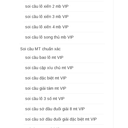
soi cầu lô xiên 2 mb VIP
soi cầu lô xiên 3 mb VIP
soi cầu lô xiên 4 mb VIP
soi cầu lô song thủ mb VIP
Soi cầu MT chuẩn xác
soi cầu bao lô mt VIP
soi cầu cặp xíu chủ mt VIP
soi cầu đặc biệt mt VIP
soi cầu giải tám mt VIP
soi cầu lô 3 số mt VIP
soi cầu sớ đầu đuôi giải 8 mt VIP
soi cầu sớ đầu đuôi giải đặc biệt mt VIP