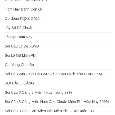
Cách Ăn Lô Đề Chiều Nay
Hôm Nay Đánh Con Gì
Dự đoán KQXS 3 Miền
Lấy Số Đề Chuẩn
Lô Đẹp Hôm Nay
Soi Cầu Lô Đề XSMB
Soi Lô MB Miễn Phí
Gio Vang Chot So
Soi Cầu 24h – Soi Cầu 247 – Soi Cầu Bạch Thủ CHÍNH XÁC
SOI CẦU 3 CÀNG
Soi Cầu 3 Càng 3 Miền Tỷ Lệ Trúng 99%
Soi Cầu 3 Càng Miền Nam Cực Chuẩn Miễn Phí Hôm Nay 100%
Soi Cầu 3 Càng VIP Miền Bắc Miễn Phí – Dự Đoán 247