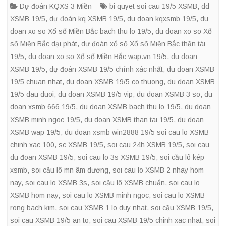
Dự đoán KQXS 3 Miền
bi quyet soi cau 19/5 XSMB
,
dd
XSMB 19/5
,
dự đoán kq XSMB 19/5
,
du doan kqxsmb 19/5
,
du
doan xo so Xổ số Miền Bắc bach thu lo 19/5
,
du doan xo so Xổ
số Miền Bắc dại phát
,
dự đoán xổ số Xổ số Miền Bắc thần tài
19/5
,
du doan xo so Xổ số Miền Bắc wap.vn 19/5
,
du doan
XSMB 19/5
,
dự đoán XSMB 19/5 chính xác nhất
,
du doan XSMB
19/5 chuan nhat
,
du doan XSMB 19/5 co thuong
,
du doan XSMB
19/5 dau duoi
,
du doan XSMB 19/5 vip
,
du doan XSMB 3 so
,
du
doan xsmb 666 19/5
,
du doan XSMB bach thu lo 19/5
,
du doan
XSMB minh ngoc 19/5
,
du doan XSMB than tai 19/5
,
du doan
XSMB wap 19/5
,
du doan xsmb win2888 19/5 soi cau lo XSMB
chinh xac 100
,
sc XSMB 19/5
,
soi cau 24h XSMB 19/5
,
soi cau
du đoan XSMB 19/5
,
soi cau lo 3s XSMB 19/5
,
soi cầu lô kép
xsmb
,
soi cầu lô mn âm dương
,
soi cau lo XSMB 2 nhay hom
nay
,
soi cau lo XSMB 3s
,
soi cầu lô XSMB chuẩn
,
soi cau lo
XSMB hom nay
,
soi cau lo XSMB minh ngoc
,
soi cau lo XSMB
rong bach kim
,
soi cau XSMB 1 lo duy nhat
,
soi cầu XSMB 19/5
,
soi cau XSMB 19/5 an to
,
soi cau XSMB 19/5 chinh xac nhat
,
soi