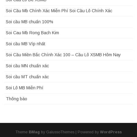
Soi Cầu Mb Chính Xác Miễn Phí Soi Cầu Lô Chính Xác
Soi cầu MB chuẩn 100%
Soi Cau Mb Rong Bach Kim
Soi cầu MB Víp nhất
Soi Cầu Miền Bắc Chính Xác 100 – Cầu Lô XSMB Hôm Nay
Soi cầu MN chuẩn xác
Soi cầu MT chuẩn xác
Soi Lô MB Miễn Phí
Thông báo
Theme
BMag
by GalussoThemes | Powered by
WordPress