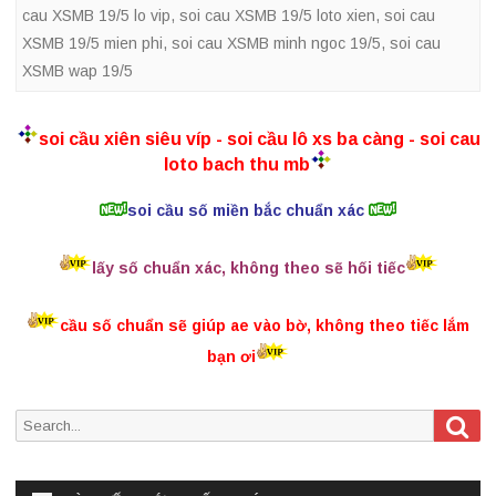
cau XSMB 19/5 lo vip
,
soi cau XSMB 19/5 loto xien
,
soi cau
XSMB 19/5 mien phi
,
soi cau XSMB minh ngoc 19/5
,
soi cau
XSMB wap 19/5
soi cầu xiên siêu víp - soi cầu lô xs ba càng - soi cau
loto bach thu mb
soi cầu số miền bắc chuẩn xác
lấy số chuẩn xác, không theo sẽ hối tiếc
cầu số chuẩn sẽ giúp ae vào bờ, không theo tiếc lắm
bạn ơi
Sea
Search
for: