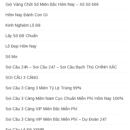
Giờ Vàng Chốt Số Miền Bắc Hôm Nay – Xổ Số 666
Hôm Nay Đánh Con Gì
Kinh Nghiệm Lô Đề
Lấy Số Đề Chuẩn
Lô Đẹp Hôm Nay
Sổ Mơ
Soi Cầu 24h – Soi Cầu 247 – Soi Cầu Bạch Thủ CHÍNH XÁC
SOI CẦU 3 CÀNG
Soi Cầu 3 Càng 3 Miền Tỷ Lệ Trúng 99%
Soi Cầu 3 Càng Miền Nam Cực Chuẩn Miễn Phí Hôm Nay 100%
Soi Cầu 3 Càng VIP Miền Bắc Miễn Phí
Soi Cầu 3 Càng VIP Miền Bắc Miễn Phí – Dự Đoán 247
Soi Cầu Lô Đề XSMB