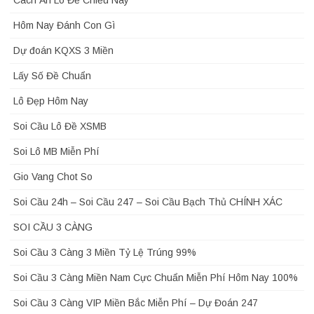
Cách Ăn Lô Đề Chiều Nay
Hôm Nay Đánh Con Gì
Dự đoán KQXS 3 Miền
Lấy Số Đề Chuẩn
Lô Đẹp Hôm Nay
Soi Cầu Lô Đề XSMB
Soi Lô MB Miễn Phí
Gio Vang Chot So
Soi Cầu 24h – Soi Cầu 247 – Soi Cầu Bạch Thủ CHÍNH XÁC
SOI CẦU 3 CÀNG
Soi Cầu 3 Càng 3 Miền Tỷ Lệ Trúng 99%
Soi Cầu 3 Càng Miền Nam Cực Chuẩn Miễn Phí Hôm Nay 100%
Soi Cầu 3 Càng VIP Miền Bắc Miễn Phí – Dự Đoán 247