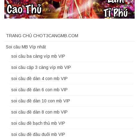
TRANG CHỦ CHOT3CANGMB.COM
Soi cầu MB Víp nhất
soi cầu ba càng víp mb VIP
soi cầu cặp 3 càng víp mb VIP
soi cầu đề dàn 4 con mb VIP
soi cầu đề dàn 6 con mb VIP
soi cầu đề dàn 10 con mb VIP
soi cầu đề dàn 8 con mb VIP
soi cầu đề bạch thủ mb VIP
soi cầu đề đầu đuôi mb VIP