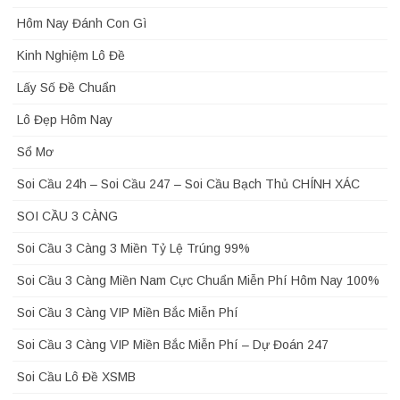
Hôm Nay Đánh Con Gì
Kinh Nghiệm Lô Đề
Lấy Số Đề Chuẩn
Lô Đẹp Hôm Nay
Sổ Mơ
Soi Cầu 24h – Soi Cầu 247 – Soi Cầu Bạch Thủ CHÍNH XÁC
SOI CẦU 3 CÀNG
Soi Cầu 3 Càng 3 Miền Tỷ Lệ Trúng 99%
Soi Cầu 3 Càng Miền Nam Cực Chuẩn Miễn Phí Hôm Nay 100%
Soi Cầu 3 Càng VIP Miền Bắc Miễn Phí
Soi Cầu 3 Càng VIP Miền Bắc Miễn Phí – Dự Đoán 247
Soi Cầu Lô Đề XSMB