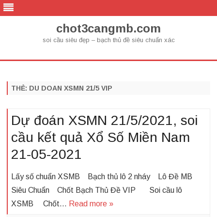
chot3cangmb.com
soi cầu siêu đẹp – bạch thủ đề siêu chuẩn xác
Skip
to
content
THẺ:
DU DOAN XSMN 21/5 VIP
Dự đoán XSMN 21/5/2021, soi
cầu kết quả Xổ Số Miền Nam
21-05-2021
Lấy số chuẩn XSMB Bạch thủ lô 2 nháy Lô Đề MB
Siêu Chuẩn Chốt Bạch Thủ Đề VIP Soi cầu lô
XSMB Chốt…
Read more »