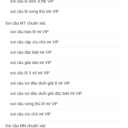
soi cầu lô xiên 4 mb VIP
soi cầu lô song thủ mb VIP
Soi cầu MT chuẩn xác
soi cầu bao lô mt VIP
soi cầu cặp xíu chủ mt VIP
soi cầu đặc biệt mt VIP
soi cầu giải tám mt VIP
soi cầu lô 3 số mt VIP
soi cầu sớ đầu đuôi giải 8 mt VIP
soi cầu sớ đầu đuôi giải đặc biệt mt VIP
soi cầu song thủ lô mt VIP
soi cầu xíu chủ mt VIP
Soi cầu MN chuẩn xác