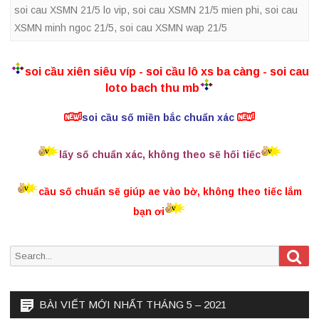
soi cau XSMN 21/5 lo vip
,
soi cau XSMN 21/5 mien phi
,
soi cau
XSMN minh ngoc 21/5
,
soi cau XSMN wap 21/5
soi cầu xiên siêu víp - soi cầu lô xs ba càng - soi cau
loto bach thu mb
soi cầu số miền bắc chuẩn xác
lấy số chuẩn xác, không theo sẽ hối tiếc
cầu số chuẩn sẽ giúp ae vào bờ, không theo tiếc lắm
bạn ơi
Sea
Search
for:
BÀI VIẾT MỚI NHẤT THÁNG 5 – 2021