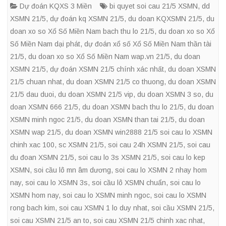
Dự đoán KQXS 3 Miền
bi quyet soi cau 21/5 XSMN
,
dd
XSMN 21/5
,
dự đoán kq XSMN 21/5
,
du doan KQXSMN 21/5
,
du
doan xo so Xổ Số Miền Nam bach thu lo 21/5
,
du doan xo so Xổ
Số Miền Nam dại phát
,
dự đoán xổ số Xổ Số Miền Nam thần tài
21/5
,
du doan xo so Xổ Số Miền Nam wap.vn 21/5
,
du doan
XSMN 21/5
,
dự đoán XSMN 21/5 chính xác nhất
,
du doan XSMN
21/5 chuan nhat
,
du doan XSMN 21/5 co thuong
,
du doan XSMN
21/5 dau duoi
,
du doan XSMN 21/5 vip
,
du doan XSMN 3 so
,
du
doan XSMN 666 21/5
,
du doan XSMN bach thu lo 21/5
,
du doan
XSMN minh ngoc 21/5
,
du doan XSMN than tai 21/5
,
du doan
XSMN wap 21/5
,
du doan XSMN win2888 21/5 soi cau lo XSMN
chinh xac 100
,
sc XSMN 21/5
,
soi cau 24h XSMN 21/5
,
soi cau
du đoan XSMN 21/5
,
soi cau lo 3s XSMN 21/5
,
soi cau lo kep
XSMN
,
soi cầu lô mn âm dương
,
soi cau lo XSMN 2 nhay hom
nay
,
soi cau lo XSMN 3s
,
soi cầu lô XSMN chuẩn
,
soi cau lo
XSMN hom nay
,
soi cau lo XSMN minh ngoc
,
soi cau lo XSMN
rong bach kim
,
soi cau XSMN 1 lo duy nhat
,
soi cầu XSMN 21/5
,
soi cau XSMN 21/5 an to
,
soi cau XSMN 21/5 chinh xac nhat
,