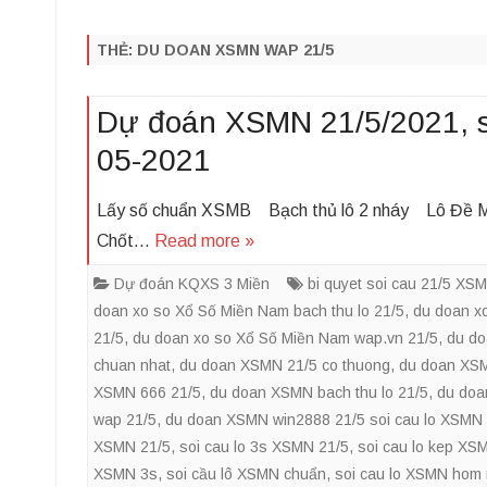
MB VIP
THẺ:
DU DOAN XSMN WAP 21/5
SOI CẦU 
MB VIP
Dự đoán XSMN 21/5/2021, s
SOI CẦU 
05-2021
MB VIP
Lấy số chuẩn XSMB Bạch thủ lô 2 nháy Lô Đ
SOI CẦU
Chốt…
Read more »
VIP
Dự đoán KQXS 3 Miền
bi quyet soi cau 21/5 XS
SOI CẦU 
doan xo so Xổ Số Miền Nam bach thu lo 21/5
,
du doan x
VIP
21/5
,
du doan xo so Xổ Số Miền Nam wap.vn 21/5
,
du d
chuan nhat
,
du doan XSMN 21/5 co thuong
,
du doan XSM
SOI CẦU
XSMN 666 21/5
,
du doan XSMN bach thu lo 21/5
,
du doa
MB VIP
wap 21/5
,
du doan XSMN win2888 21/5 soi cau lo XSMN 
XSMN 21/5
,
soi cau lo 3s XSMN 21/5
,
soi cau lo kep XS
XSMN 3s
,
soi cầu lô XSMN chuẩn
,
soi cau lo XSMN hom 