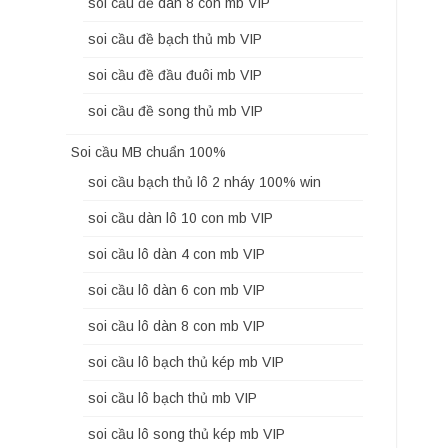
soi cầu đề dàn 8 con mb VIP
soi cầu đề bạch thủ mb VIP
soi cầu đề đầu đuôi mb VIP
soi cầu đề song thủ mb VIP
Soi cầu MB chuẩn 100%
soi cầu bạch thủ lô 2 nháy 100% win
soi cầu dàn lô 10 con mb VIP
soi cầu lô dàn 4 con mb VIP
soi cầu lô dàn 6 con mb VIP
soi cầu lô dàn 8 con mb VIP
soi cầu lô bạch thủ kép mb VIP
soi cầu lô bạch thủ mb VIP
soi cầu lô song thủ kép mb VIP