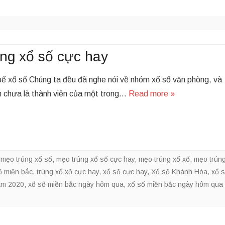
MB VIP
SOI CẦU
GIẢI 8 M
ĐỀ DÀN 10 CON
SOI CẦU LÔ DÀN 8 CON
MB VIP
SOI CẦU
ng xổ số cực hay
GIẢI ĐẶC
ĐỀ DÀN 8 CON
SOI CẦU LÔ BẠCH THỦ
KÉP MB VIP
SOI CẦU
ể xổ số Chúng ta đều đã nghe nói về nhóm xổ số văn phòng, và
MT VIP
n chưa là thành viên của một trong…
Read more »
 ĐỀ BẠCH THỦ MB
SOI CẦU LÔ BẠCH THỦ MB
VIP
SOI CẦU 
ĐỀ ĐẦU ĐUÔI MB
SOI CẦU LÔ SONG THỦ
KÉP MB VIP
,
mẹo trúng xổ số
,
mẹo trúng xổ số cực hay
,
mẹo trúng xổ xố
,
mẹo trún
số miền bắc
,
trúng xổ xố cực hay
,
xổ số cực hay
,
Xổ số Khánh Hòa
,
xổ 
 ĐỀ SONG THỦ
SOI CẦU LÔ XIÊN 2 MB VIP
ăm 2020
,
xổ số miền bắc ngày hôm qua
,
xổ số miền bắc ngày hôm qua
SOI CẦU LÔ XIÊN 3 MB VIP
SOI CẦU LÔ XIÊN 4 MB VIP