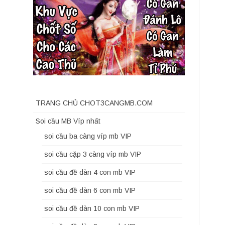
TRANG CHỦ CHOT3CANGMB.COM
Soi cầu MB Víp nhất
soi cầu ba càng víp mb VIP
soi cầu cặp 3 càng víp mb VIP
soi cầu đề dàn 4 con mb VIP
soi cầu đề dàn 6 con mb VIP
soi cầu đề dàn 10 con mb VIP