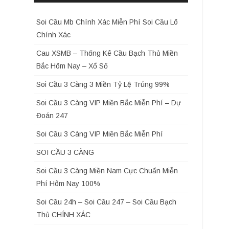
Soi Cầu Mb Chính Xác Miễn Phí Soi Cầu Lô
Chính Xác
Cau XSMB – Thống Kê Cầu Bạch Thủ Miền
Bắc Hôm Nay – Xổ Số
Soi Cầu 3 Càng 3 Miền Tỷ Lệ Trúng 99%
Soi Cầu 3 Càng VIP Miền Bắc Miễn Phí – Dự
Đoán 247
Soi Cầu 3 Càng VIP Miền Bắc Miễn Phí
SOI CẦU 3 CÀNG
Soi Cầu 3 Càng Miền Nam Cực Chuẩn Miễn
Phí Hôm Nay 100%
Soi Cầu 24h – Soi Cầu 247 – Soi Cầu Bạch
Thủ CHÍNH XÁC