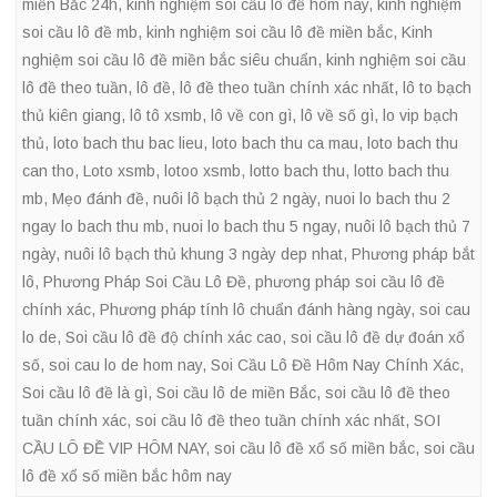
miền Bắc 24h
,
kinh nghiệm soi cầu lô đề hôm nay
,
kinh nghiệm
soi cầu lô đề mb
,
kinh nghiệm soi cầu lô đề miền bắc
,
Kinh
nghiệm soi cầu lô đề miền bắc siêu chuẩn
,
kinh nghiệm soi cầu
lô đề theo tuần
,
lô đề
,
lô đề theo tuần chính xác nhất
,
lô to bạch
thủ kiên giang
,
lô tô xsmb
,
lô về con gì
,
lô về số gì
,
lo vip bạch
thủ
,
loto bach thu bac lieu
,
loto bach thu ca mau
,
loto bach thu
can tho
,
Loto xsmb
,
lotoo xsmb
,
lotto bach thu
,
lotto bach thu
mb
,
Mẹo đánh đề
,
nuôi lô bạch thủ 2 ngày
,
nuoi lo bach thu 2
ngay lo bach thu mb
,
nuoi lo bach thu 5 ngay
,
nuôi lô bạch thủ 7
ngày
,
nuôi lô bạch thủ khung 3 ngày dep nhat
,
Phương pháp bắt
lô
,
Phương Pháp Soi Cầu Lô Đề
,
phương pháp soi cầu lô đề
chính xác
,
Phương pháp tính lô chuẩn đánh hàng ngày
,
soi cau
lo de
,
Soi cầu lô đề độ chính xác cao
,
soi cầu lô đề dự đoán xổ
số
,
soi cau lo de hom nay
,
Soi Cầu Lô Đề Hôm Nay Chính Xác
,
Soi cầu lô đề là gì
,
Soi cầu lô de miền Bắc
,
soi cầu lô đề theo
tuần chính xác
,
soi cầu lô đề theo tuần chính xác nhất
,
SOI
CẦU LÔ ĐỀ VIP HÔM NAY
,
soi cầu lô đề xổ số miền bắc
,
soi cầu
lô đề xổ số miền bắc hôm nay