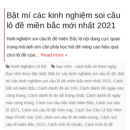
Bật mí các kinh nghiệm soi cầu
lô đề miền bắc mới nhất 2021
Kinh nghiệm soi cầu lô đề miền Bắc là nội dung cực quan
trọng mà anh em cần phải học hỏi để nâng cao hiệu quả
chơi lô đề của…
Read more »
Kinh Nghiệm Lô Đề
bạc nhớ - cách bắt số theo ngày
,
Bạc nhớ theo đặc biệt
,
Bật mí các kinh nghiệm soi cầu lô đề
,
Bật
mí các kinh nghiệm soi cầu lô đề miền bắc mới nhất 2021
,
Cách
bắt số miền Bắc
,
Cách đánh đề ăn 100
,
Cách đánh đề ngày nào
cũng trúng
,
Cách đánh lô de dễ trúng nhất
,
Cách đánh lô ngày
nào cũng trúng
,
Cách soi cầu đặc biệt miền Bắc
,
Cách soi cầu
lô 2021
,
Cách soi cầu lô đề hôm nay
,
Cách Soi Cầu Lô Đề Hôm
Nay Chính Xác 100
,
cách soi cầu lô đề miền trung
,
Cách soi
cầu lô miền Bắc 2021
,
Cách tính lô chuẩn
,
Cách tính lô đề