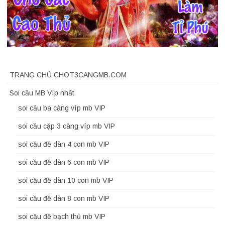
TRANG CHỦ CHOT3CANGMB.COM
Soi cầu MB Víp nhất
soi cầu ba càng víp mb VIP
soi cầu cặp 3 càng víp mb VIP
soi cầu đề dàn 4 con mb VIP
soi cầu đề dàn 6 con mb VIP
soi cầu đề dàn 10 con mb VIP
soi cầu đề dàn 8 con mb VIP
soi cầu đề bạch thủ mb VIP