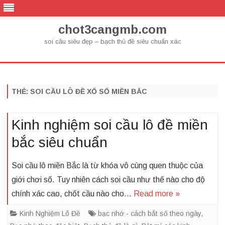
chot3cangmb.com
soi cầu siêu đẹp – bạch thủ đề siêu chuẩn xác
Skip
to
content
THẺ:
SOI CẦU LÔ ĐỀ XỔ SỐ MIỀN BẮC
Kinh nghiệm soi cầu lô đề miền
bắc siêu chuẩn
Soi cầu lô miền Bắc là từ khóa vô cùng quen thuộc của
giới chơi số. Tuy nhiên cách soi cầu như thế nào cho độ
chính xác cao, chốt cầu nào cho…
Read more »
Kinh Nghiệm Lô Đề
bạc nhớ - cách bắt số theo ngày
,