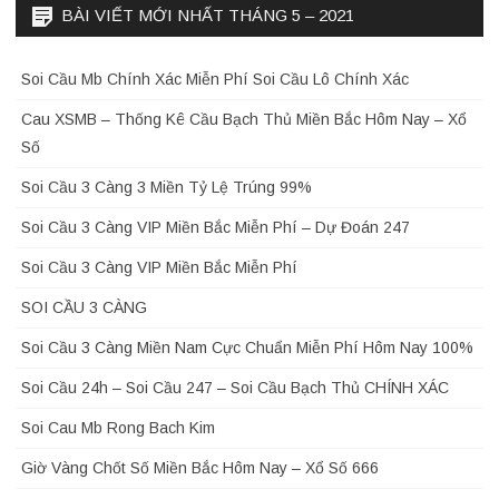
BÀI VIẾT MỚI NHẤT THÁNG 5 – 2021
Soi Cầu Mb Chính Xác Miễn Phí Soi Cầu Lô Chính Xác
Cau XSMB – Thống Kê Cầu Bạch Thủ Miền Bắc Hôm Nay – Xổ
Số
Soi Cầu 3 Càng 3 Miền Tỷ Lệ Trúng 99%
Soi Cầu 3 Càng VIP Miền Bắc Miễn Phí – Dự Đoán 247
Soi Cầu 3 Càng VIP Miền Bắc Miễn Phí
SOI CẦU 3 CÀNG
Soi Cầu 3 Càng Miền Nam Cực Chuẩn Miễn Phí Hôm Nay 100%
Soi Cầu 24h – Soi Cầu 247 – Soi Cầu Bạch Thủ CHÍNH XÁC
Soi Cau Mb Rong Bach Kim
Giờ Vàng Chốt Số Miền Bắc Hôm Nay – Xổ Số 666