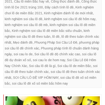
2021
,
Cầu lô miền Bắc hay về
,
Công thức đánh đề
,
Công thức
tính lô De 2021 trúng 100
,
Đây cách tính lô đề
,
Kinh nghiệm
chơi lô de miền Bắc 2021
,
Kinh nghiệm đánh lô de mới nhất
,
kinh nghiệm soi cầu lô đề
,
kinh nghiệm soi cầu lô đề hôm nay
,
kinh nghiệm soi cầu lô đề mb
,
kinh nghiệm soi cầu lô đề miền
bắc
,
Kinh nghiệm soi cầu lô đề miền bắc siêu chuẩn
,
kinh
nghiệm soi cầu lô đề theo tuần
,
lô đề
,
lô đề theo tuần chính xác
nhất
,
Mẹo đánh đề
,
Phương Pháp Soi Cầu Lô Đề
,
phương pháp
soi cầu lô đề chính xác
,
Phương pháp tính lô chuẩn đánh hàng
ngày
,
soi cau lo de
,
Soi cầu lô đề độ chính xác cao
,
soi cầu lô
đề dự đoán xổ số
,
soi cau lo de hom nay
,
Soi Cầu Lô Đề Hôm
Nay Chính Xác
,
Soi cầu lô đề là gì
,
Soi cầu lô de miền Bắc
,
soi
cầu lô đề theo tuần chính xác
,
soi cầu lô đề theo tuần chính xác
nhất
,
SOI CẦU LÔ ĐỀ VIP HÔM NAY
,
soi cầu lô đề xổ số miền
bắc
,
soi cầu lô đề xổ số miền bắc hôm nay