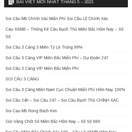
BÀI VIẾT MỚI NHẤT THÁNG 5 – 2021
Soi Cầu Mb Chính Xác Miễn Phí Soi Cầu Lô Chính Xác
Cau XSMB – Thống Kê Cầu Bạch Thủ Miền Bắc Hôm Nay – Xổ
Số
Soi Cầu 3 Càng 3 Miền Tỷ Lệ Trúng 99%
Soi Cầu 3 Càng VIP Miền Bắc Miễn Phí – Dự Đoán 247
Soi Cầu 3 Càng VIP Miền Bắc Miễn Phí
SOI CẦU 3 CÀNG
Soi Cầu 3 Càng Miền Nam Cực Chuẩn Miễn Phí Hôm Nay 100%
Soi Cầu 24h – Soi Cầu 247 – Soi Cầu Bạch Thủ CHÍNH XÁC
Soi Cau Mb Rong Bach Kim
Giờ Vàng Chốt Số Miền Bắc Hôm Nay – Xổ Số 666