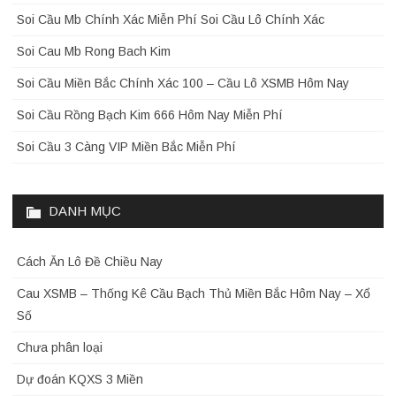
Soi Cầu Mb Chính Xác Miễn Phí Soi Cầu Lô Chính Xác
Soi Cau Mb Rong Bach Kim
Soi Cầu Miền Bắc Chính Xác 100 – Cầu Lô XSMB Hôm Nay
Soi Cầu Rồng Bạch Kim 666 Hôm Nay Miễn Phí
Soi Cầu 3 Càng VIP Miền Bắc Miễn Phí
DANH MỤC
Cách Ăn Lô Đề Chiều Nay
Cau XSMB – Thống Kê Cầu Bạch Thủ Miền Bắc Hôm Nay – Xổ
Số
Chưa phân loại
Dự đoán KQXS 3 Miền