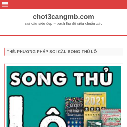
chot3cangmb.com
soi cầu siêu đẹp – bạch thủ đề siêu chuẩn xác
Skip
to
content
THẺ:
PHƯƠNG PHÁP SOI CẦU SONG THỦ LÔ