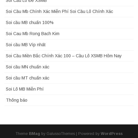
Soi Cầu Lô Đề XSMB
Soi Cầu Mb Chính Xác Miễn Phí Soi Cầu Lô Chính Xác
Soi cầu MB chuẩn 100%
Soi Cau Mb Rong Bach Kim
Soi cầu MB Víp nhất
Soi Cầu Miền Bắc Chính Xác 100 – Cầu Lô XSMB Hôm Nay
Soi cầu MN chuẩn xác
Soi cầu MT chuẩn xác
Soi Lô MB Miễn Phí
Thông báo
Theme
BMag
by GalussoThemes | Powered by
WordPress