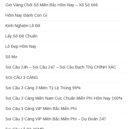
Giờ Vàng Chốt Số Miền Bắc Hôm Nay – Xổ Số 666
Hôm Nay Đánh Con Gì
Kinh Nghiệm Lô Đề
Lấy Số Đề Chuẩn
Lô Đẹp Hôm Nay
Sổ Mơ
Soi Cầu 24h – Soi Cầu 247 – Soi Cầu Bạch Thủ CHÍNH XÁC
SOI CẦU 3 CÀNG
Soi Cầu 3 Càng 3 Miền Tỷ Lệ Trúng 99%
Soi Cầu 3 Càng Miền Nam Cực Chuẩn Miễn Phí Hôm Nay 100%
Soi Cầu 3 Càng VIP Miền Bắc Miễn Phí
Soi Cầu 3 Càng VIP Miền Bắc Miễn Phí – Dự Đoán 247