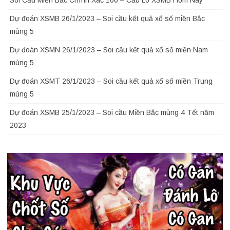
Soi Cầu Miền Bắc Chính Xác 100 – Cầu Lô XSMB Hôm Nay
Dự đoán XSMB 26/1/2023 – Soi cầu kết quả xổ số miền Bắc
mùng 5
Dự đoán XSMN 26/1/2023 – Soi cầu kết quả xổ số miền Nam
mùng 5
Dự đoán XSMT 26/1/2023 – Soi cầu kết quả xổ số miền Trung
mùng 5
Dự đoán XSMB 25/1/2023 – Soi cầu Miền Bắc mùng 4 Tết năm
2023