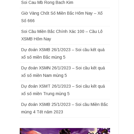
Soi Cau Mb Rong Bach Kim
Giờ Vàng Chốt Số Miền Bắc Hôm Nay – Xổ
Số 666
Soi Cầu Miền Bắc Chính Xác 100 – Cầu Lô
XSMB Hôm Nay
Dự đoán XSMB 26/1/2023 – Soi cầu kết quả
xổ số miền Bắc mùng 5
Dự đoán XSMN 26/1/2023 – Soi cầu kết quả
xổ số miền Nam mùng 5
Dự đoán XSMT 26/1/2023 – Soi cầu kết quả
xổ số miền Trung mùng 5
Dự đoán XSMB 25/1/2023 – Soi cầu Miền Bắc
mùng 4 Tết năm 2023