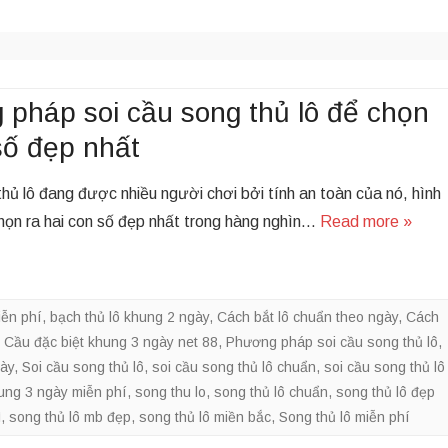
MB VIP
SOI CẦU
GIẢI 8 M
ĐỀ DÀN 10 CON
SOI CẦU LÔ DÀN 8 CON
MB VIP
SOI CẦU
pháp soi cầu song thủ lô để chọn
GIẢI ĐẶC
ĐỀ DÀN 8 CON
SOI CẦU LÔ BẠCH THỦ
số đẹp nhất
KÉP MB VIP
SOI CẦU
MT VIP
thủ lô đang được nhiều người chơi bởi tính an toàn của nó, hình
 ĐỀ BẠCH THỦ MB
SOI CẦU LÔ BẠCH THỦ MB
chọn ra hai con số đẹp nhất trong hàng nghìn…
Read more »
VIP
SOI CẦU 
ĐỀ ĐẦU ĐUÔI MB
SOI CẦU LÔ SONG THỦ
KÉP MB VIP
iễn phí
,
bạch thủ lô khung 2 ngày
,
Cách bắt lô chuẩn theo ngày
,
Cách
,
Cầu đặc biệt khung 3 ngày net 88
,
Phương pháp soi cầu song thủ lô
,
 ĐỀ SONG THỦ
SOI CẦU LÔ XIÊN 2 MB VIP
gày
,
Soi cầu song thủ lô
,
soi cầu song thủ lô chuẩn
,
soi cầu song thủ lô
ung 3 ngày miễn phí
,
song thu lo
,
song thủ lô chuẩn
,
song thủ lô đẹp
SOI CẦU LÔ XIÊN 3 MB VIP
ì
,
song thủ lô mb đẹp
,
song thủ lô miền bắc
,
Song thủ lô miễn phí
SOI CẦU LÔ XIÊN 4 MB VIP