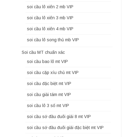
soi cầu lô xiên 2 mb VIP
soi cầu lô xiên 3 mb VIP
soi cầu lô xiên 4 mb VIP
soi cầu lô song thủ mb VIP
Soi cầu MT chuẩn xác
soi cầu bao lô mt VIP
soi cầu cặp xíu chủ mt VIP
soi cầu đặc biệt mt VIP
soi cầu giải tám mt VIP
soi cầu lô 3 số mt VIP
soi cầu sớ đầu đuôi giải 8 mt VIP
soi cầu sớ đầu đuôi giải đặc biệt mt VIP