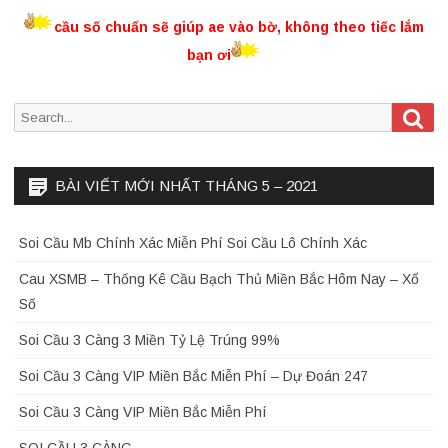
cầu số chuẩn sẽ giúp ae vào bờ, không theo tiếc lắm
bạn ơi
Sea
Search
for:
BÀI VIẾT MỚI NHẤT THÁNG 5 – 2021
Soi Cầu Mb Chính Xác Miễn Phí Soi Cầu Lô Chính Xác
Cau XSMB – Thống Kê Cầu Bạch Thủ Miền Bắc Hôm Nay – Xổ
Số
Soi Cầu 3 Càng 3 Miền Tỷ Lệ Trúng 99%
Soi Cầu 3 Càng VIP Miền Bắc Miễn Phí – Dự Đoán 247
Soi Cầu 3 Càng VIP Miền Bắc Miễn Phí