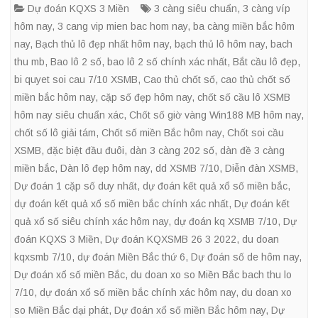
Dự đoán KQXS 3 Miền
3 càng siêu chuẩn
,
3 càng víp
hôm nay
,
3 cang vip mien bac hom nay
,
ba càng miền bắc hôm
nay
,
Bạch thủ lô đẹp nhất hôm nay
,
bạch thủ lô hôm nay
,
bach
thu mb
,
Bao lô 2 số
,
bao lô 2 số chính xác nhất
,
Bắt cầu lô đẹp
,
bi quyet soi cau 7/10 XSMB
,
Cao thủ chốt số
,
cao thủ chốt số
miền bắc hôm nay
,
cặp số đẹp hôm nay
,
chốt số cầu lô XSMB
hôm nay siêu chuẩn xác
,
Chốt số giờ vàng Win188 MB hôm nay
,
chốt số lô giải tám
,
Chốt số miền Bắc hôm nay
,
Chốt soi cầu
XSMB
,
đặc biệt đầu đuôi
,
dàn 3 càng 202 số
,
dàn đề 3 càng
miền bắc
,
Dàn lô đẹp hôm nay
,
dd XSMB 7/10
,
Diễn đàn XSMB
,
Dự đoán 1 cặp số duy nhất
,
dự đoán kết quả xổ số miền bắc
,
dự đoán kết quả xổ số miền bắc chính xác nhất
,
Dự đoán kết
quả xổ số siêu chính xác hôm nay
,
dự đoán kq XSMB 7/10
,
Dự
đoán KQXS 3 Miền
,
Dự đoán KQXSMB 26 3 2022
,
du doan
kqxsmb 7/10
,
dự đoán Miền Bắc thứ 6
,
Dự đoán số de hôm nay
,
Dự đoán xổ số miền Bắc
,
du doan xo so Miền Bắc bach thu lo
7/10
,
dự đoán xổ số miền bắc chính xác hôm nay
,
du doan xo
so Miền Bắc dại phát
,
Dự đoán xổ số miền Bắc hôm nay
,
Dự