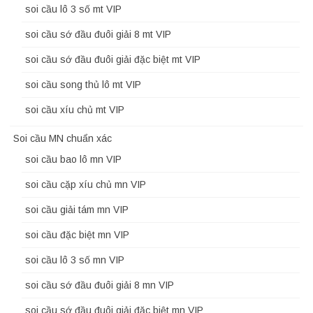
soi cầu lô 3 số mt VIP
soi cầu sớ đầu đuôi giải 8 mt VIP
soi cầu sớ đầu đuôi giải đặc biệt mt VIP
soi cầu song thủ lô mt VIP
soi cầu xíu chủ mt VIP
Soi cầu MN chuẩn xác
soi cầu bao lô mn VIP
soi cầu cặp xíu chủ mn VIP
soi cầu giải tám mn VIP
soi cầu đặc biệt mn VIP
soi cầu lô 3 số mn VIP
soi cầu sớ đầu đuôi giải 8 mn VIP
soi cầu sớ đầu đuôi giải đặc biệt mn VIP