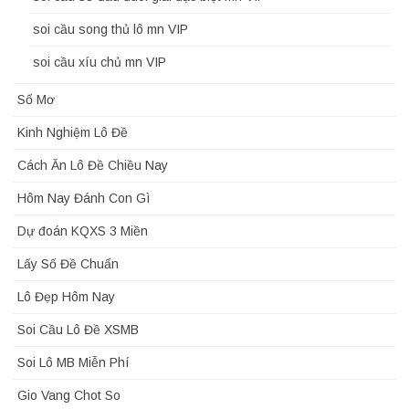
soi cầu song thủ lô mn VIP
soi cầu xíu chủ mn VIP
Sổ Mơ
Kinh Nghiệm Lô Đề
Cách Ăn Lô Đề Chiều Nay
Hôm Nay Đánh Con Gì
Dự đoán KQXS 3 Miền
Lấy Số Đề Chuẩn
Lô Đẹp Hôm Nay
Soi Cầu Lô Đề XSMB
Soi Lô MB Miễn Phí
Gio Vang Chot So