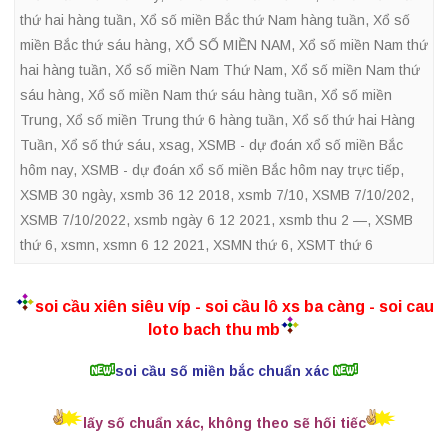
thứ hai hàng tuần
,
Xổ số miền Bắc thứ Nam hàng tuần
,
Xổ số
miền Bắc thứ sáu hàng
,
XỔ SỐ MIỀN NAM
,
Xổ số miền Nam thứ
hai hàng tuần
,
Xổ số miền Nam Thứ Nam
,
Xổ số miền Nam thứ
sáu hàng
,
Xổ số miền Nam thứ sáu hàng tuần
,
Xổ số miền
Trung
,
Xổ số miền Trung thứ 6 hàng tuần
,
Xổ số thứ hai Hàng
Tuần
,
Xổ số thứ sáu
,
xsag
,
XSMB - dự đoán xổ số miền Bắc
hôm nay
,
XSMB - dự đoán xổ số miền Bắc hôm nay trực tiếp
,
XSMB 30 ngày
,
xsmb 36 12 2018
,
xsmb 7/10
,
XSMB 7/10/202
,
XSMB 7/10/2022
,
xsmb ngày 6 12 2021
,
xsmb thu 2 —
,
XSMB
thứ 6
,
xsmn
,
xsmn 6 12 2021
,
XSMN thứ 6
,
XSMT thứ 6
soi cầu xiên siêu víp - soi cầu lô xs ba càng - soi cau
loto bach thu mb
soi cầu số miền bắc chuẩn xác
lấy số chuẩn xác, không theo sẽ hối tiếc