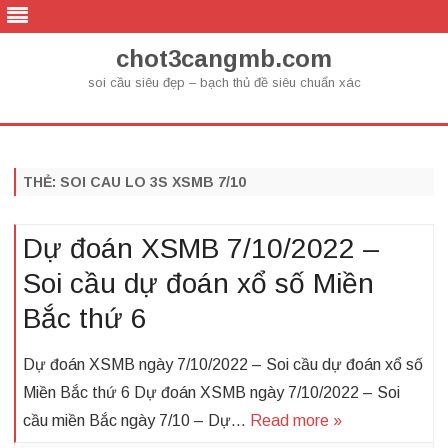
chot3cangmb.com
soi cầu siêu đẹp – bạch thủ đề siêu chuẩn xác
Skip
to
content
THẺ:
SOI CAU LO 3S XSMB 7/10
Dự đoán XSMB 7/10/2022 –
Soi cầu dự đoán xổ số Miền
Bắc thứ 6
Dự đoán XSMB ngày 7/10/2022 – Soi cầu dự đoán xổ số
Miền Bắc thứ 6 Dự đoán XSMB ngày 7/10/2022 – Soi
cầu miền Bắc ngày 7/10 – Dự…
Read more »