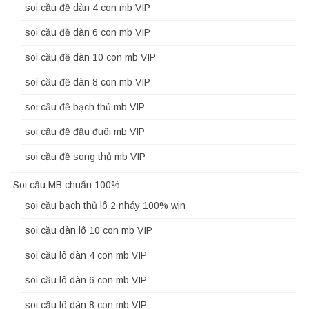
soi cầu đề dàn 4 con mb VIP
soi cầu đề dàn 6 con mb VIP
soi cầu đề dàn 10 con mb VIP
soi cầu đề dàn 8 con mb VIP
soi cầu đề bạch thủ mb VIP
soi cầu đề đầu đuôi mb VIP
soi cầu đề song thủ mb VIP
Soi cầu MB chuẩn 100%
soi cầu bạch thủ lô 2 nháy 100% win
soi cầu dàn lô 10 con mb VIP
soi cầu lô dàn 4 con mb VIP
soi cầu lô dàn 6 con mb VIP
soi cầu lô dàn 8 con mb VIP