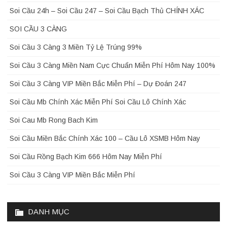
Soi Cầu 24h – Soi Cầu 247 – Soi Cầu Bạch Thủ CHÍNH XÁC
SOI CẦU 3 CÀNG
Soi Cầu 3 Càng 3 Miền Tỷ Lệ Trúng 99%
Soi Cầu 3 Càng Miền Nam Cực Chuẩn Miễn Phí Hôm Nay 100%
Soi Cầu 3 Càng VIP Miền Bắc Miễn Phí – Dự Đoán 247
Soi Cầu Mb Chính Xác Miễn Phí Soi Cầu Lô Chính Xác
Soi Cau Mb Rong Bach Kim
Soi Cầu Miền Bắc Chính Xác 100 – Cầu Lô XSMB Hôm Nay
Soi Cầu Rồng Bạch Kim 666 Hôm Nay Miễn Phí
Soi Cầu 3 Càng VIP Miền Bắc Miễn Phí
DANH MỤC