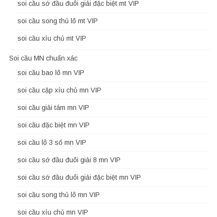
soi cầu sớ đầu đuôi giải đặc biệt mt VIP
soi cầu song thủ lô mt VIP
soi cầu xíu chủ mt VIP
Soi cầu MN chuẩn xác
soi cầu bao lô mn VIP
soi cầu cặp xíu chủ mn VIP
soi cầu giải tám mn VIP
soi cầu đặc biệt mn VIP
soi cầu lô 3 số mn VIP
soi cầu sớ đầu đuôi giải 8 mn VIP
soi cầu sớ đầu đuôi giải đặc biệt mn VIP
soi cầu song thủ lô mn VIP
soi cầu xíu chủ mn VIP