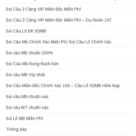
Soi Cầu 3 Càng VIP Miền Bắc Miễn Phí
Soi Cầu 3 Càng VIP Miền Bắc Miễn Phí – Dự Đoán 247
Soi Cầu Lô Đề XSMB
Soi Cầu Mb Chính Xác Miễn Phí Soi Cầu Lô Chính Xác
Soi cầu MB chuẩn 100%
Soi Cau Mb Rong Bach Kim
Soi cầu MB Víp nhất
Soi Cầu Miền Bắc Chính Xác 100 – Cầu Lô XSMB Hôm Nay
Soi cầu MN chuẩn xác
Soi cầu MT chuẩn xác
Soi Lô MB Miễn Phí
Thông báo