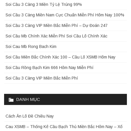
Soi Cầu 3 Càng 3 Miền Tỷ Lệ Trúng 99%
Soi Cầu 3 Càng Miền Nam Cực Chuẩn Miễn Phí Hôm Nay 100%
Soi Cầu 3 Càng VIP Miền Bắc Miễn Phí – Dự Đoán 247
Soi Cầu Mb Chính Xác Miễn Phí Soi Cầu Lô Chính Xác
Soi Cau Mb Rong Bach Kim
Soi Cầu Miền Bắc Chính Xác 100 – Cầu Lô XSMB Hôm Nay
Soi Cầu Rồng Bạch Kim 666 Hôm Nay Miễn Phí
Soi Cầu 3 Càng VIP Miền Bắc Miễn Phí
DANH MỤC
Cách Ăn Lô Đề Chiều Nay
Cau XSMB – Thống Kê Cầu Bạch Thủ Miền Bắc Hôm Nay – Xổ