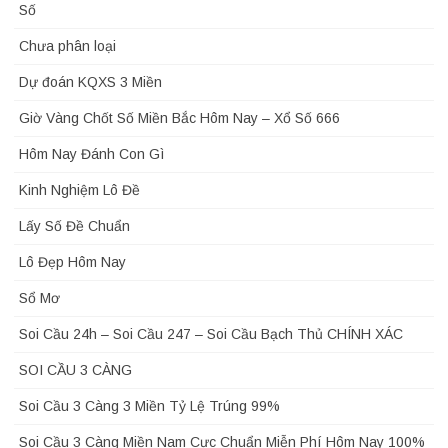
Số
Chưa phân loại
Dự đoán KQXS 3 Miền
Giờ Vàng Chốt Số Miền Bắc Hôm Nay – Xổ Số 666
Hôm Nay Đánh Con Gì
Kinh Nghiệm Lô Đề
Lấy Số Đề Chuẩn
Lô Đẹp Hôm Nay
Sổ Mơ
Soi Cầu 24h – Soi Cầu 247 – Soi Cầu Bạch Thủ CHÍNH XÁC
SOI CẦU 3 CÀNG
Soi Cầu 3 Càng 3 Miền Tỷ Lệ Trúng 99%
Soi Cầu 3 Càng Miền Nam Cực Chuẩn Miễn Phí Hôm Nay 100%