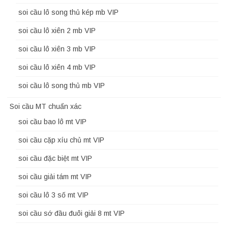
soi cầu lô song thủ kép mb VIP
soi cầu lô xiên 2 mb VIP
soi cầu lô xiên 3 mb VIP
soi cầu lô xiên 4 mb VIP
soi cầu lô song thủ mb VIP
Soi cầu MT chuẩn xác
soi cầu bao lô mt VIP
soi cầu cặp xíu chủ mt VIP
soi cầu đặc biệt mt VIP
soi cầu giải tám mt VIP
soi cầu lô 3 số mt VIP
soi cầu sớ đầu đuôi giải 8 mt VIP