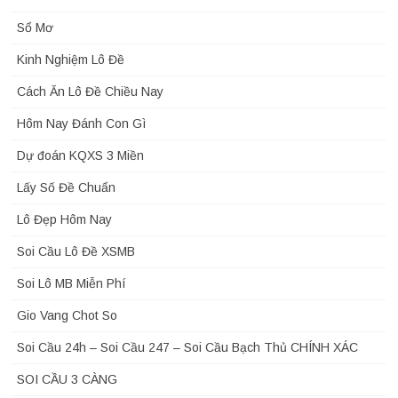
Sổ Mơ
Kinh Nghiệm Lô Đề
Cách Ăn Lô Đề Chiều Nay
Hôm Nay Đánh Con Gì
Dự đoán KQXS 3 Miền
Lấy Số Đề Chuẩn
Lô Đẹp Hôm Nay
Soi Cầu Lô Đề XSMB
Soi Lô MB Miễn Phí
Gio Vang Chot So
Soi Cầu 24h – Soi Cầu 247 – Soi Cầu Bạch Thủ CHÍNH XÁC
SOI CẦU 3 CÀNG