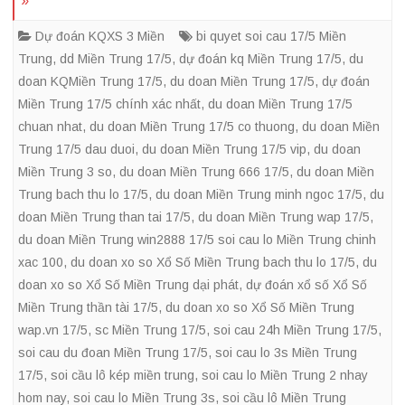
»
Dự đoán KQXS 3 Miền
bi quyet soi cau 17/5 Miền
Trung
,
dd Miền Trung 17/5
,
dự đoán kq Miền Trung 17/5
,
du
doan KQMiền Trung 17/5
,
du doan Miền Trung 17/5
,
dự đoán
Miền Trung 17/5 chính xác nhất
,
du doan Miền Trung 17/5
chuan nhat
,
du doan Miền Trung 17/5 co thuong
,
du doan Miền
Trung 17/5 dau duoi
,
du doan Miền Trung 17/5 vip
,
du doan
Miền Trung 3 so
,
du doan Miền Trung 666 17/5
,
du doan Miền
Trung bach thu lo 17/5
,
du doan Miền Trung minh ngoc 17/5
,
du
doan Miền Trung than tai 17/5
,
du doan Miền Trung wap 17/5
,
du doan Miền Trung win2888 17/5 soi cau lo Miền Trung chinh
xac 100
,
du doan xo so Xổ Số Miền Trung bach thu lo 17/5
,
du
doan xo so Xổ Số Miền Trung dại phát
,
dự đoán xổ số Xổ Số
Miền Trung thần tài 17/5
,
du doan xo so Xổ Số Miền Trung
wap.vn 17/5
,
sc Miền Trung 17/5
,
soi cau 24h Miền Trung 17/5
,
soi cau du đoan Miền Trung 17/5
,
soi cau lo 3s Miền Trung
17/5
,
soi cầu lô kép miền trung
,
soi cau lo Miền Trung 2 nhay
hom nay
,
soi cau lo Miền Trung 3s
,
soi cầu lô Miền Trung