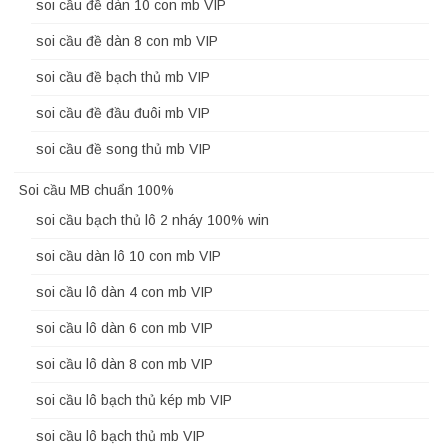
soi cầu đề dàn 10 con mb VIP
soi cầu đề dàn 8 con mb VIP
soi cầu đề bạch thủ mb VIP
soi cầu đề đầu đuôi mb VIP
soi cầu đề song thủ mb VIP
Soi cầu MB chuẩn 100%
soi cầu bạch thủ lô 2 nháy 100% win
soi cầu dàn lô 10 con mb VIP
soi cầu lô dàn 4 con mb VIP
soi cầu lô dàn 6 con mb VIP
soi cầu lô dàn 8 con mb VIP
soi cầu lô bạch thủ kép mb VIP
soi cầu lô bạch thủ mb VIP