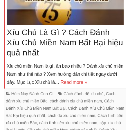
Xíu Chủ Là Gì ? Cách Đánh
Xíu Chủ Miền Nam Bất Bại hiệu
quả nhất
Xỉu chủ miền Nam là gì, ăn bao nhiêu ? Đánh xỉu chủ miền
Nam như thế nào ? Xem hướng dẫn chi tiết ngay dưới
đây. Mục Lục Xỉu chủ là…
Read more »
Hôm Nay Đánh Con Gì
Cách đánh đề xỉu chủ
,
Cách
đánh xỉu chủ miền Bắc
,
cách đánh xỉu chủ miền nam
,
Cách
Đánh Xíu Chủ Miền Nam Bất Bại
,
Cách Đánh Xíu Chủ Miền Nam
Bất Bại hiệu quả nhất
,
cách dò xỉu chủ miền nam
,
Cách tính tiền
xỉu chủ miền Bắc
,
cách tính tiền xỉu chủ miền nam
,
cặp xíu chủ