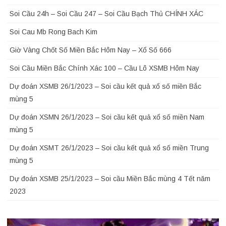
Soi Cầu 24h – Soi Cầu 247 – Soi Cầu Bạch Thủ CHÍNH XÁC
Soi Cau Mb Rong Bach Kim
Giờ Vàng Chốt Số Miền Bắc Hôm Nay – Xổ Số 666
Soi Cầu Miền Bắc Chính Xác 100 – Cầu Lô XSMB Hôm Nay
Dự đoán XSMB 26/1/2023 – Soi cầu kết quả xổ số miền Bắc
mùng 5
Dự đoán XSMN 26/1/2023 – Soi cầu kết quả xổ số miền Nam
mùng 5
Dự đoán XSMT 26/1/2023 – Soi cầu kết quả xổ số miền Trung
mùng 5
Dự đoán XSMB 25/1/2023 – Soi cầu Miền Bắc mùng 4 Tết năm
2023