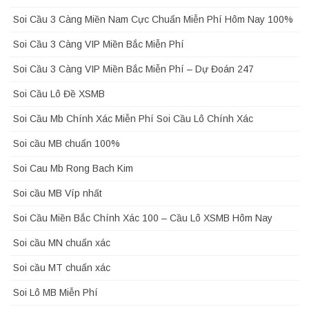
Soi Cầu 3 Càng Miền Nam Cực Chuẩn Miễn Phí Hôm Nay 100%
Soi Cầu 3 Càng VIP Miền Bắc Miễn Phí
Soi Cầu 3 Càng VIP Miền Bắc Miễn Phí – Dự Đoán 247
Soi Cầu Lô Đề XSMB
Soi Cầu Mb Chính Xác Miễn Phí Soi Cầu Lô Chính Xác
Soi cầu MB chuẩn 100%
Soi Cau Mb Rong Bach Kim
Soi cầu MB Víp nhất
Soi Cầu Miền Bắc Chính Xác 100 – Cầu Lô XSMB Hôm Nay
Soi cầu MN chuẩn xác
Soi cầu MT chuẩn xác
Soi Lô MB Miễn Phí