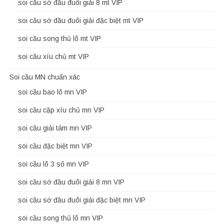
soi cầu sớ đầu đuôi giải 8 mt VIP
soi cầu sớ đầu đuôi giải đặc biệt mt VIP
soi cầu song thủ lô mt VIP
soi cầu xíu chủ mt VIP
Soi cầu MN chuẩn xác
soi cầu bao lô mn VIP
soi cầu cặp xíu chủ mn VIP
soi cầu giải tám mn VIP
soi cầu đặc biệt mn VIP
soi cầu lô 3 số mn VIP
soi cầu sớ đầu đuôi giải 8 mn VIP
soi cầu sớ đầu đuôi giải đặc biệt mn VIP
soi cầu song thủ lô mn VIP