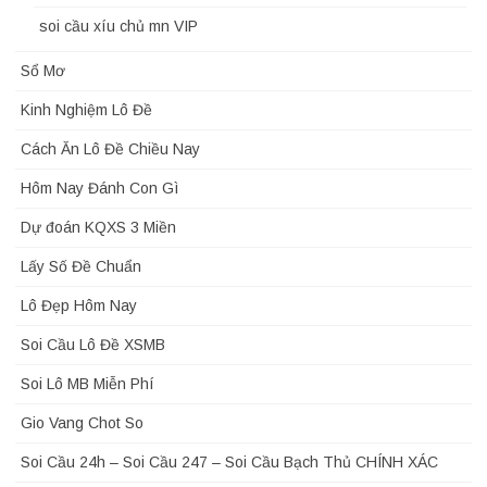
soi cầu xíu chủ mn VIP
Sổ Mơ
Kinh Nghiệm Lô Đề
Cách Ăn Lô Đề Chiều Nay
Hôm Nay Đánh Con Gì
Dự đoán KQXS 3 Miền
Lấy Số Đề Chuẩn
Lô Đẹp Hôm Nay
Soi Cầu Lô Đề XSMB
Soi Lô MB Miễn Phí
Gio Vang Chot So
Soi Cầu 24h – Soi Cầu 247 – Soi Cầu Bạch Thủ CHÍNH XÁC