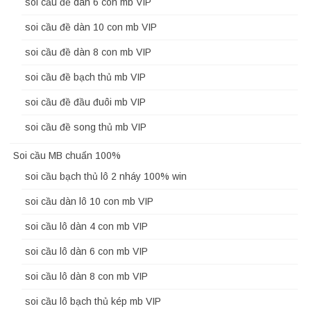
soi cầu đề dàn 6 con mb VIP
soi cầu đề dàn 10 con mb VIP
soi cầu đề dàn 8 con mb VIP
soi cầu đề bạch thủ mb VIP
soi cầu đề đầu đuôi mb VIP
soi cầu đề song thủ mb VIP
Soi cầu MB chuẩn 100%
soi cầu bạch thủ lô 2 nháy 100% win
soi cầu dàn lô 10 con mb VIP
soi cầu lô dàn 4 con mb VIP
soi cầu lô dàn 6 con mb VIP
soi cầu lô dàn 8 con mb VIP
soi cầu lô bạch thủ kép mb VIP