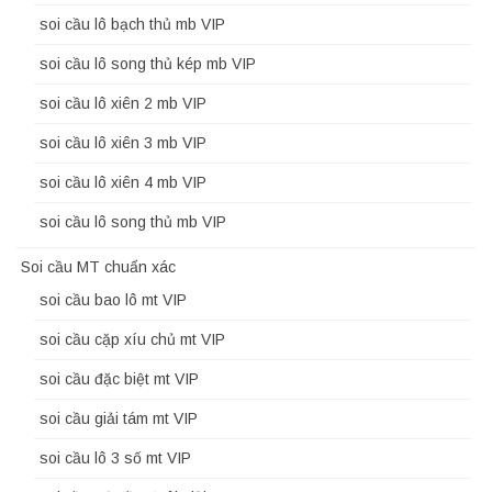
soi cầu lô bạch thủ mb VIP
soi cầu lô song thủ kép mb VIP
soi cầu lô xiên 2 mb VIP
soi cầu lô xiên 3 mb VIP
soi cầu lô xiên 4 mb VIP
soi cầu lô song thủ mb VIP
Soi cầu MT chuẩn xác
soi cầu bao lô mt VIP
soi cầu cặp xíu chủ mt VIP
soi cầu đặc biệt mt VIP
soi cầu giải tám mt VIP
soi cầu lô 3 số mt VIP