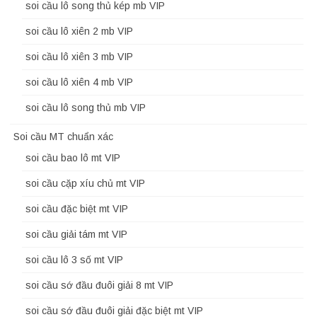
soi cầu lô song thủ kép mb VIP
soi cầu lô xiên 2 mb VIP
soi cầu lô xiên 3 mb VIP
soi cầu lô xiên 4 mb VIP
soi cầu lô song thủ mb VIP
Soi cầu MT chuẩn xác
soi cầu bao lô mt VIP
soi cầu cặp xíu chủ mt VIP
soi cầu đặc biệt mt VIP
soi cầu giải tám mt VIP
soi cầu lô 3 số mt VIP
soi cầu sớ đầu đuôi giải 8 mt VIP
soi cầu sớ đầu đuôi giải đặc biệt mt VIP