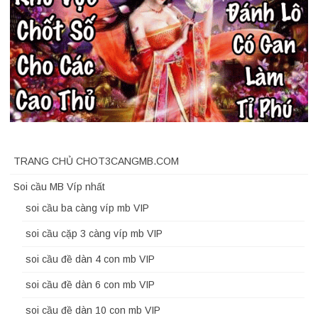
TRANG CHỦ CHOT3CANGMB.COM
Soi cầu MB Víp nhất
soi cầu ba càng víp mb VIP
soi cầu cặp 3 càng víp mb VIP
soi cầu đề dàn 4 con mb VIP
soi cầu đề dàn 6 con mb VIP
soi cầu đề dàn 10 con mb VIP