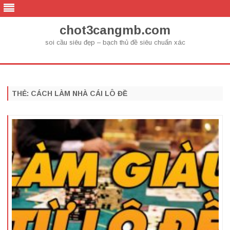
chot3cangmb.com
soi cầu siêu đẹp – bạch thủ đề siêu chuẩn xác
Skip
to
content
THẺ:
CÁCH LÀM NHÀ CÁI LÔ ĐỀ