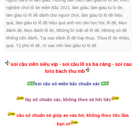
người đánh lô làm giàu
,
Hướng dẫn cách làm giàu từ lô de
,
Kinh
nghiệm chơi lô de miền Bắc 2021
,
làm giàu
,
lam giau tu lo de
,
làm giàu từ lô đề dành cho người chơi
,
làm giàu từ lô đề hiệu
quả
,
làm giàu từ lô đề hiệu quả anh em cần học hỏi
,
lô đề
,
Mẹo
đánh đề
,
Mẹo đánh lô de
,
Những bí mật về lô đề
,
Những số đề
không nên đánh
,
Tại sao đánh lô đề hay thua
,
Thua lô de nhiều
quả
,
Tỷ phú lô đề
,
Vì sao nên làm giàu từ lô đề
soi cầu xiên siêu víp - soi cầu lô xs ba càng - soi cau
loto bach thu mb
soi cầu số miền bắc chuẩn xác
lấy số chuẩn xác, không theo sẽ hối tiếc
cầu số chuẩn sẽ giúp ae vào bờ, không theo tiếc lắm
bạn ơi