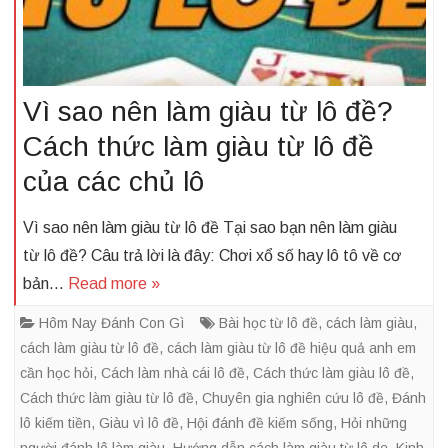
Vì sao nên làm giàu từ lô đề?
Cách thức làm giàu từ lô đề
của các chủ lô
Vì sao nên làm giàu từ lô đề Tại sao bạn nên làm giàu
từ lô đề? Câu trả lời là đây: Chơi xổ số hay lô tô về cơ
bản…
Read more »
Hôm Nay Đánh Con Gì
Bài học từ lô đề
,
cách làm giàu
,
cách làm giàu từ lô đề
,
cách làm giàu từ lô đề hiệu quả anh em
cần học hỏi
,
Cách làm nhà cái lô đề
,
Cách thức làm giàu lô đề
,
Cách thức làm giàu từ lô đề
,
Chuyên gia nghiên cứu lô đề
,
Đánh
lô kiếm tiền
,
Giàu vì lô đề
,
Hội đánh đề kiếm sống
,
Hỏi những