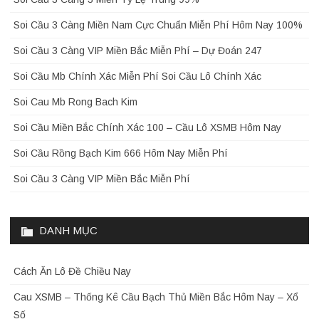
Soi Cầu 3 Càng Miền Nam Cực Chuẩn Miễn Phí Hôm Nay 100%
Soi Cầu 3 Càng VIP Miền Bắc Miễn Phí – Dự Đoán 247
Soi Cầu Mb Chính Xác Miễn Phí Soi Cầu Lô Chính Xác
Soi Cau Mb Rong Bach Kim
Soi Cầu Miền Bắc Chính Xác 100 – Cầu Lô XSMB Hôm Nay
Soi Cầu Rồng Bạch Kim 666 Hôm Nay Miễn Phí
Soi Cầu 3 Càng VIP Miền Bắc Miễn Phí
DANH MỤC
Cách Ăn Lô Đề Chiều Nay
Cau XSMB – Thống Kê Cầu Bạch Thủ Miền Bắc Hôm Nay – Xổ
Số