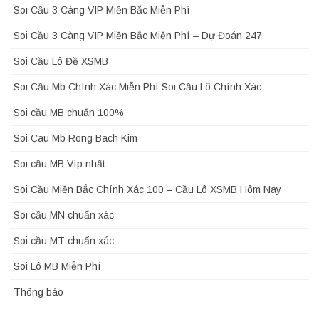
Soi Cầu 3 Càng VIP Miền Bắc Miễn Phí
Soi Cầu 3 Càng VIP Miền Bắc Miễn Phí – Dự Đoán 247
Soi Cầu Lô Đề XSMB
Soi Cầu Mb Chính Xác Miễn Phí Soi Cầu Lô Chính Xác
Soi cầu MB chuẩn 100%
Soi Cau Mb Rong Bach Kim
Soi cầu MB Víp nhất
Soi Cầu Miền Bắc Chính Xác 100 – Cầu Lô XSMB Hôm Nay
Soi cầu MN chuẩn xác
Soi cầu MT chuẩn xác
Soi Lô MB Miễn Phí
Thông báo