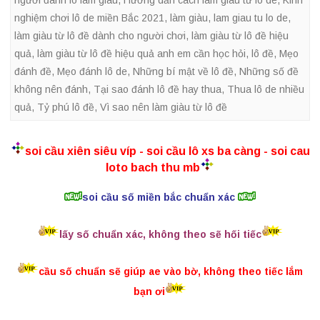
người đánh lô làm giàu
,
Hướng dẫn cách làm giàu từ lô de
,
Kinh
nghiệm chơi lô de miền Bắc 2021
,
làm giàu
,
lam giau tu lo de
,
làm giàu từ lô đề dành cho người chơi
,
làm giàu từ lô đề hiệu
quả
,
làm giàu từ lô đề hiệu quả anh em cần học hỏi
,
lô đề
,
Mẹo
đánh đề
,
Mẹo đánh lô de
,
Những bí mật về lô đề
,
Những số đề
không nên đánh
,
Tại sao đánh lô đề hay thua
,
Thua lô de nhiều
quả
,
Tỷ phú lô đề
,
Vì sao nên làm giàu từ lô đề
soi cầu xiên siêu víp - soi cầu lô xs ba càng - soi cau
loto bach thu mb
soi cầu số miền bắc chuẩn xác
lấy số chuẩn xác, không theo sẽ hối tiếc
cầu số chuẩn sẽ giúp ae vào bờ, không theo tiếc lắm
bạn ơi