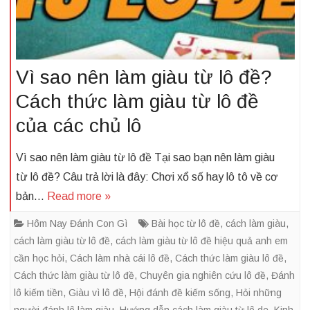
Vì sao nên làm giàu từ lô đề?
Cách thức làm giàu từ lô đề
của các chủ lô
Vì sao nên làm giàu từ lô đề Tại sao bạn nên làm giàu
từ lô đề? Câu trả lời là đây: Chơi xổ số hay lô tô về cơ
bản…
Read more »
Hôm Nay Đánh Con Gì
Bài học từ lô đề
,
cách làm giàu
,
cách làm giàu từ lô đề
,
cách làm giàu từ lô đề hiệu quả anh em
cần học hỏi
,
Cách làm nhà cái lô đề
,
Cách thức làm giàu lô đề
,
Cách thức làm giàu từ lô đề
,
Chuyên gia nghiên cứu lô đề
,
Đánh
lô kiếm tiền
,
Giàu vì lô đề
,
Hội đánh đề kiếm sống
,
Hỏi những