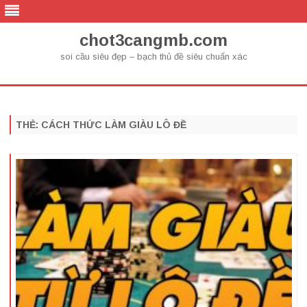
chot3cangmb.com
soi cầu siêu đẹp – bạch thủ đề siêu chuẩn xác
Skip
to
content
THẺ:
CÁCH THỨC LÀM GIÀU LÔ ĐỀ