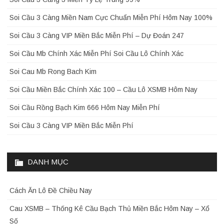
Soi Cầu 3 Càng Miền Nam Cực Chuẩn Miễn Phí Hôm Nay 100%
Soi Cầu 3 Càng VIP Miền Bắc Miễn Phí – Dự Đoán 247
Soi Cầu Mb Chính Xác Miễn Phí Soi Cầu Lô Chính Xác
Soi Cau Mb Rong Bach Kim
Soi Cầu Miền Bắc Chính Xác 100 – Cầu Lô XSMB Hôm Nay
Soi Cầu Rồng Bạch Kim 666 Hôm Nay Miễn Phí
Soi Cầu 3 Càng VIP Miền Bắc Miễn Phí
DANH MỤC
Cách Ăn Lô Đề Chiều Nay
Cau XSMB – Thống Kê Cầu Bạch Thủ Miền Bắc Hôm Nay – Xổ
Số