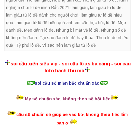
người đánh lô làm giàu
,
Hướng dẫn cách làm giàu từ lô de
,
Kinh
nghiệm chơi lô de miền Bắc 2021
,
làm giàu
,
lam giau tu lo de
,
làm giàu từ lô đề dành cho người chơi
,
làm giàu từ lô đề hiệu
quả
,
làm giàu từ lô đề hiệu quả anh em cần học hỏi
,
lô đề
,
Mẹo
đánh đề
,
Mẹo đánh lô de
,
Những bí mật về lô đề
,
Những số đề
không nên đánh
,
Tại sao đánh lô đề hay thua
,
Thua lô de nhiều
quả
,
Tỷ phú lô đề
,
Vì sao nên làm giàu từ lô đề
soi cầu xiên siêu víp - soi cầu lô xs ba càng - soi cau
loto bach thu mb
soi cầu số miền bắc chuẩn xác
lấy số chuẩn xác, không theo sẽ hối tiếc
cầu số chuẩn sẽ giúp ae vào bờ, không theo tiếc lắm
bạn ơi