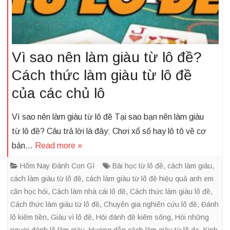
Vì sao nên làm giàu từ lô đề?
Cách thức làm giàu từ lô đề
của các chủ lô
Vì sao nên làm giàu từ lô đề Tại sao bạn nên làm giàu
từ lô đề? Câu trả lời là đây: Chơi xổ số hay lô tô về cơ
bản…
Read more »
Hôm Nay Đánh Con Gì
Bài học từ lô đề
,
cách làm giàu
,
cách làm giàu từ lô đề
,
cách làm giàu từ lô đề hiệu quả anh em
cần học hỏi
,
Cách làm nhà cái lô đề
,
Cách thức làm giàu lô đề
,
Cách thức làm giàu từ lô đề
,
Chuyên gia nghiên cứu lô đề
,
Đánh
lô kiếm tiền
,
Giàu vì lô đề
,
Hội đánh đề kiếm sống
,
Hỏi những