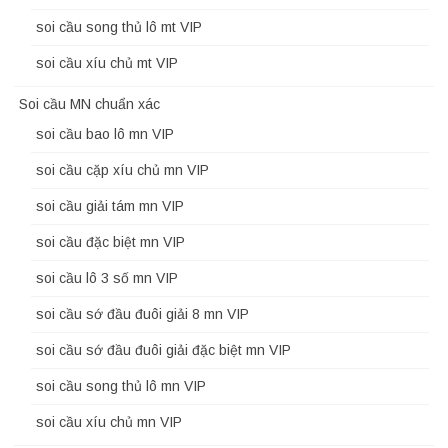
soi cầu song thủ lô mt VIP
soi cầu xíu chủ mt VIP
Soi cầu MN chuẩn xác
soi cầu bao lô mn VIP
soi cầu cặp xíu chủ mn VIP
soi cầu giải tám mn VIP
soi cầu đặc biệt mn VIP
soi cầu lô 3 số mn VIP
soi cầu sớ đầu đuôi giải 8 mn VIP
soi cầu sớ đầu đuôi giải đặc biệt mn VIP
soi cầu song thủ lô mn VIP
soi cầu xíu chủ mn VIP