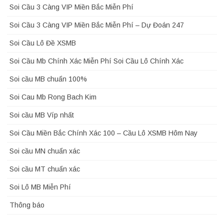
Soi Cầu 3 Càng VIP Miền Bắc Miễn Phí
Soi Cầu 3 Càng VIP Miền Bắc Miễn Phí – Dự Đoán 247
Soi Cầu Lô Đề XSMB
Soi Cầu Mb Chính Xác Miễn Phí Soi Cầu Lô Chính Xác
Soi cầu MB chuẩn 100%
Soi Cau Mb Rong Bach Kim
Soi cầu MB Víp nhất
Soi Cầu Miền Bắc Chính Xác 100 – Cầu Lô XSMB Hôm Nay
Soi cầu MN chuẩn xác
Soi cầu MT chuẩn xác
Soi Lô MB Miễn Phí
Thông báo